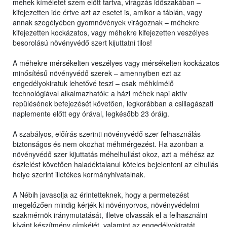
méhek kíméletét szem előtt tartva, virágzás időszakában –
kifejezetten ide értve azt az esetet is, amikor a táblán, vagy
annak szegélyében gyomnövények virágoznak – méhekre
kifejezetten kockázatos, vagy méhekre kifejezetten veszélyes
besorolású növényvédő szert kijuttatni tilos!
A méhekre mérsékelten veszélyes vagy mérsékelten kockázatos
minősítésű növényvédő szerek – amennyiben ezt az
engedélyokiratuk lehetővé teszi – csak méhkímélő
technológiával alkalmazhatók: a házi méhek napi aktív
repülésének befejezését követően, legkorábban a csillagászati
naplemente előtt egy órával, legkésőbb 23 óráig.
A szabályos, előírás szerinti növényvédő szer felhasználás
biztonságos és nem okozhat méhmérgezést. Ha azonban a
növényvédő szer kijuttatás méhelhullást okoz, azt a méhész az
észlelést követően haladéktalanul köteles bejelenteni az elhullás
helye szerint illetékes kormányhivatalnak.
A Nébih javasolja az érintetteknek, hogy a permetezést
megelőzően mindig kérjék ki növényorvos, növényvédelmi
szakmérnök iránymutatását, illetve olvassák el a felhasználni
kívánt készítmény címkéjét, valamint az engedélyokiratát,