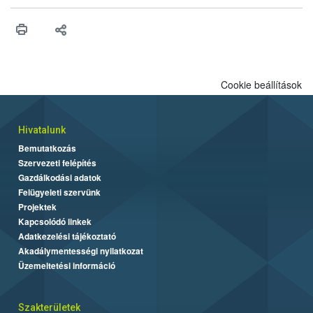
higiéniai szabályok betartása, a megfelelő hőkezelés, valamint a
maradékok szakszerű tárolása. A Nemzeti Élelmiszerlánc-
biztonsági Hivatal (Nébih) Oktatási Programja összegyűjtötte a
biztonságos grillezés legfontosabb tudnivalóit.
Cookie beállítások
Hivatalunk
Bemutatkozás
Szervezeti felépítés
Gazdálkodási adatok
Felügyeleti szervünk
Projektek
Kapcsolódó linkek
Adatkezelési tájékoztató
Akadálymentességi nyilatkozat
Üzemeltetési információ
Szakterületek