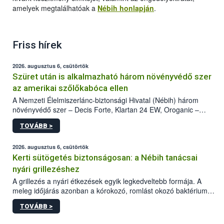
amelyek megtalálhatóak a
Nébih honlapján
.
Friss hírek
2026. augusztus 6, csütörtök
Szüret után is alkalmazható három növényvédő szer
az amerikai szőlőkabóca ellen
A Nemzeti Élelmiszerlánc-biztonsági Hivatal (Nébih) három
növényvédő szer – Decis Forte, Klartan 24 EW, Oroganic –
engedélyokiratát módosította, így azok a szüretet követően,
TOVÁBB >
egészen a vesszőérettség (BBCH 91) stádiumáig
felhasználhatóak a szőlőben. A kiterjesztések célja, hogy a korai
érésű szőlőkben is legyen lehetőség a károsító elleni további
2026. augusztus 6, csütörtök
védekezésre. Az Oroganic készítmény kis kiszerelésben kiskerti
Kerti sütögetés biztonságosan: a Nébih tanácsai
felhasználók számára is elérhető és ökológiai termesztésben is
nyári grillezéshez
engedélyezett.
A grillezés a nyári étkezések egyik legkedveltebb formája. A
meleg időjárás azonban a kórokozó, romlást okozó baktériumok
gyorsabb szaporodásának is kedvez. A szabadtéri sütögetés
TOVÁBB >
ezért nem csupán a megfelelő sütési technikáról szól: legalább
ilyen fontos az alapanyagok biztonságos kezelése, az alapvető