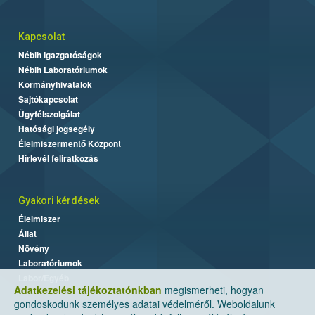
Kapcsolat
Nébih Igazgatóságok
Nébih Laboratóriumok
Kormányhivatalok
Sajtókapcsolat
Ügyfélszolgálat
Hatósági jogsegély
Élelmiszermentő Központ
Hírlevél feliratkozás
Gyakori kérdések
Élelmiszer
Állat
Növény
Laboratóriumok
Labor/Egyéb
Adatkezelési tájékoztatónkban
megismerheti, hogyan
gondoskodunk személyes adatai védelméről. Weboldalunk