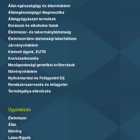
Állat-egészségügy és állatvédelem
Állategészségügyi diagnosztika
Állatgyógyászati termékek
Borászat és alkoholos italok
Élelmiszer- és takarmánybiztonság
Élelmiszerlánc-biztonsági laborhálózat
Járványvédelem
Kiemelt ügyek, EUTR
Kockázatkezelés
Mezőgazdasági genetikai erőforrások
Növényvédelem
Nyilvántartási és Felügyeleti Díj
Rendszerszervezés és felügyelet
Termékpálya-ellenőrzés
Ügyintézés
Élelmiszer
Állat
Növény
Labor/Egyéb