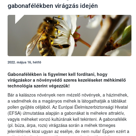
gabonafélékben virágzás idején
2022. május 16, hétfő
Gabonafélékben is figyelmet kell fordítani, hogy
virágzáskor a növényvédő szeres kezeléseket méhkímélő
technológia szerint végezzük!
Bár a kalászos növények nem mézelő növények, a háziméhek,
a vadméhek és a magányos méhek is látogathatják a táblákat
pollen gyűjtés céljából. Az Európai Élelmiszerbiztonsági Hivatal
(EFSA) útmutatása alapján a gabonákat is méhekre attraktív,
vagyis méheket vonzó kultúrának kell tekinteni. A gabonafélék
(pl. búza, árpa, rozs) virágzása során a méhek tömeges
jelenlétének kicsi ugyan az esélye, de nem nulla! Éppen ezért a