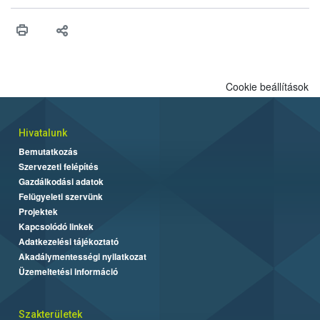
érésű szőlőkben is legyen lehetőség a károsító elleni további
védekezésre. Az Oroganic készítmény kis kiszerelésben kiskerti
felhasználók számára is elérhető és ökológiai termesztésben is
engedélyezett.
Cookie beállítások
Hivatalunk
Bemutatkozás
Szervezeti felépítés
Gazdálkodási adatok
Felügyeleti szervünk
Projektek
Kapcsolódó linkek
Adatkezelési tájékoztató
Akadálymentességi nyilatkozat
Üzemeltetési információ
Szakterületek