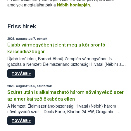
amelyek megtalálhatóak a
Nébih honlapján
.
Friss hírek
2026. augusztus 7, péntek
Újabb vármegyében jelent meg a kőrisrontó
karcsúdíszbogár
Újabb területen, Borsod-Abaúj-Zemplén vármegyében is
igazolta a Nemzeti Élelmiszerlánc-biztonsági Hivatal (Nébih) a
kőrisrontó karcsúdíszbogár (Agrilus planipennis) jelenlétét. A
TOVÁBB >
kártevőt nem csak színcsapdában találták meg, de már fertőzött
fában is azonosították. A növényvédelmi szakemberek folytatják
az intenzív felderítést, emellett az intézkedéseket a szlovák
2026. augusztus 6, csütörtök
hatósággal is összehangolják a terjedés megállítása érdekében.
Szüret után is alkalmazható három növényvédő szer
az amerikai szőlőkabóca ellen
A Nemzeti Élelmiszerlánc-biztonsági Hivatal (Nébih) három
növényvédő szer – Decis Forte, Klartan 24 EW, Oroganic –
engedélyokiratát módosította, így azok a szüretet követően,
TOVÁBB >
egészen a vesszőérettség (BBCH 91) stádiumáig
felhasználhatóak a szőlőben. A kiterjesztések célja, hogy a korai