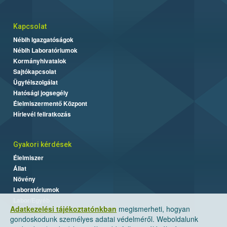
Kapcsolat
Nébih Igazgatóságok
Nébih Laboratóriumok
Kormányhivatalok
Sajtókapcsolat
Ügyfélszolgálat
Hatósági jogsegély
Élelmiszermentő Központ
Hírlevél feliratkozás
Gyakori kérdések
Élelmiszer
Állat
Növény
Laboratóriumok
Labor/Egyéb
Adatkezelési tájékoztatónkban
megismerheti, hogyan
gondoskodunk személyes adatai védelméről. Weboldalunk