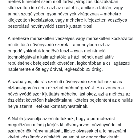
méhek kíméletét szem előtt tartva, virágzás időszakában –
kifejezetten ide értve azt az esetet is, amikor a táblán, vagy
annak szegélyében gyomnövények virágoznak – méhekre
kifejezetten kockázatos, vagy méhekre kifejezetten veszélyes
besorolású növényvédő szert kijuttatni tilos!
A méhekre mérsékelten veszélyes vagy mérsékelten kockázatos
minősítésű növényvédő szerek – amennyiben ezt az
engedélyokiratuk lehetővé teszi – csak méhkímélő
technológiával alkalmazhatók: a házi méhek napi aktív
repülésének befejezését követően, legkorábban a csillagászati
naplemente előtt egy órával, legkésőbb 23 óráig.
A szabályos, előírás szerinti növényvédő szer felhasználás
biztonságos és nem okozhat méhmérgezést. Ha azonban a
növényvédő szer kijuttatás méhelhullást okoz, azt a méhész az
észlelést követően haladéktalanul köteles bejelenteni az elhullás
helye szerint illetékes kormányhivatalnak.
A Nébih javasolja az érintetteknek, hogy a permetezést
megelőzően mindig kérjék ki növényorvos, növényvédelmi
szakmérnök iránymutatását, illetve olvassák el a felhasználni
kívánt készítmény címkéjét, valamint az engedélyokiratát,