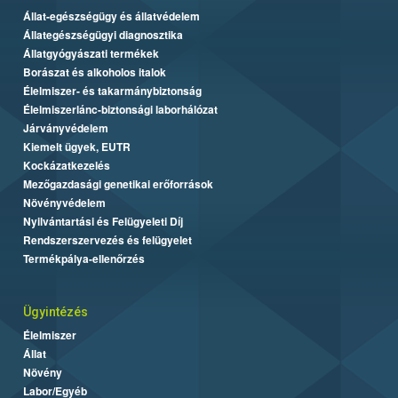
Állat-egészségügy és állatvédelem
Állategészségügyi diagnosztika
Állatgyógyászati termékek
Borászat és alkoholos italok
Élelmiszer- és takarmánybiztonság
Élelmiszerlánc-biztonsági laborhálózat
Járványvédelem
Kiemelt ügyek, EUTR
Kockázatkezelés
Mezőgazdasági genetikai erőforrások
Növényvédelem
Nyilvántartási és Felügyeleti Díj
Rendszerszervezés és felügyelet
Termékpálya-ellenőrzés
Ügyintézés
Élelmiszer
Állat
Növény
Labor/Egyéb