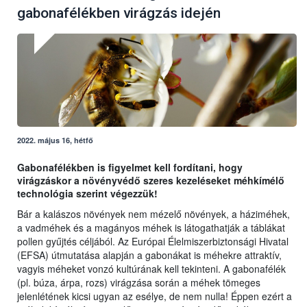
gabonafélékben virágzás idején
2022. május 16, hétfő
Gabonafélékben is figyelmet kell fordítani, hogy
virágzáskor a növényvédő szeres kezeléseket méhkímélő
technológia szerint végezzük!
Bár a kalászos növények nem mézelő növények, a háziméhek,
a vadméhek és a magányos méhek is látogathatják a táblákat
pollen gyűjtés céljából. Az Európai Élelmiszerbiztonsági Hivatal
(EFSA) útmutatása alapján a gabonákat is méhekre attraktív,
vagyis méheket vonzó kultúrának kell tekinteni. A gabonafélék
(pl. búza, árpa, rozs) virágzása során a méhek tömeges
jelenlétének kicsi ugyan az esélye, de nem nulla! Éppen ezért a