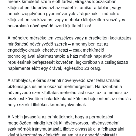
méhek kíméletét szem előtt tartva, virágzás időszakában –
kifejezetten ide értve azt az esetet is, amikor a táblán, vagy
annak szegélyében gyomnövények virágoznak – méhekre
kifejezetten kockázatos, vagy méhekre kifejezetten veszélyes
besorolású növényvédő szert kijuttatni tilos!
A méhekre mérsékelten veszélyes vagy mérsékelten kockázatos
minősítésű növényvédő szerek – amennyiben ezt az
engedélyokiratuk lehetővé teszi – csak méhkímélő
technológiával alkalmazhatók: a házi méhek napi aktív
repülésének befejezését követően, legkorábban a csillagászati
naplemente előtt egy órával, legkésőbb 23 óráig.
A szabályos, előírás szerinti növényvédő szer felhasználás
biztonságos és nem okozhat méhmérgezést. Ha azonban a
növényvédő szer kijuttatás méhelhullást okoz, azt a méhész az
észlelést követően haladéktalanul köteles bejelenteni az elhullás
helye szerint illetékes kormányhivatalnak.
A Nébih javasolja az érintetteknek, hogy a permetezést
megelőzően mindig kérjék ki növényorvos, növényvédelmi
szakmérnök iránymutatását, illetve olvassák el a felhasználni
kívánt készítmény címkéjét, valamint az engedélyokiratát,