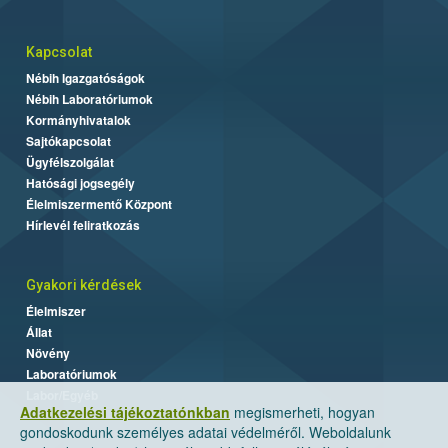
Kapcsolat
Nébih Igazgatóságok
Nébih Laboratóriumok
Kormányhivatalok
Sajtókapcsolat
Ügyfélszolgálat
Hatósági jogsegély
Élelmiszermentő Központ
Hírlevél feliratkozás
Gyakori kérdések
Élelmiszer
Állat
Növény
Laboratóriumok
Labor/Egyéb
Adatkezelési tájékoztatónkban
megismerheti, hogyan
gondoskodunk személyes adatai védelméről. Weboldalunk