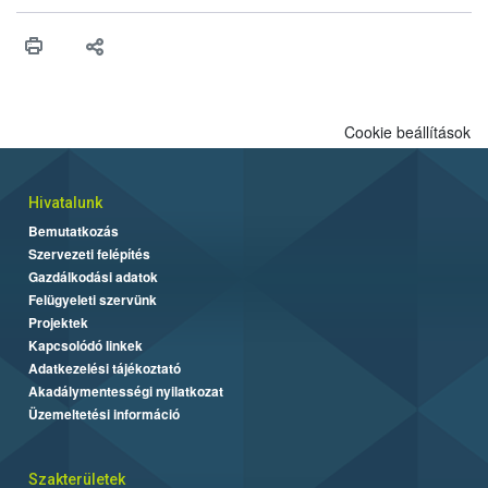
higiéniai szabályok betartása, a megfelelő hőkezelés, valamint a
maradékok szakszerű tárolása. A Nemzeti Élelmiszerlánc-
biztonsági Hivatal (Nébih) Oktatási Programja összegyűjtötte a
biztonságos grillezés legfontosabb tudnivalóit.
Cookie beállítások
Hivatalunk
Bemutatkozás
Szervezeti felépítés
Gazdálkodási adatok
Felügyeleti szervünk
Projektek
Kapcsolódó linkek
Adatkezelési tájékoztató
Akadálymentességi nyilatkozat
Üzemeltetési információ
Szakterületek