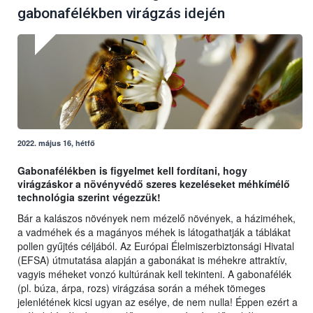
gabonafélékben virágzás idején
2022. május 16, hétfő
Gabonafélékben is figyelmet kell fordítani, hogy
virágzáskor a növényvédő szeres kezeléseket méhkímélő
technológia szerint végezzük!
Bár a kalászos növények nem mézelő növények, a háziméhek,
a vadméhek és a magányos méhek is látogathatják a táblákat
pollen gyűjtés céljából. Az Európai Élelmiszerbiztonsági Hivatal
(EFSA) útmutatása alapján a gabonákat is méhekre attraktív,
vagyis méheket vonzó kultúrának kell tekinteni. A gabonafélék
(pl. búza, árpa, rozs) virágzása során a méhek tömeges
jelenlétének kicsi ugyan az esélye, de nem nulla! Éppen ezért a