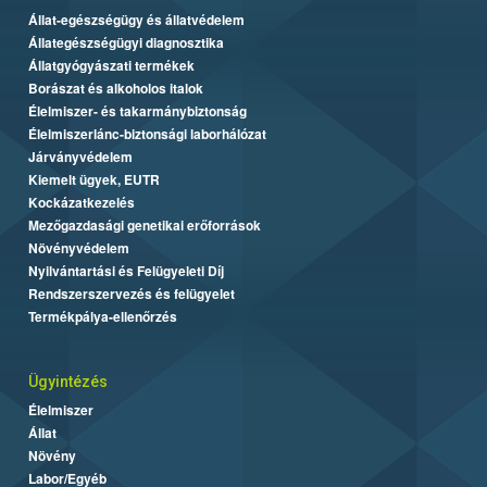
Állat-egészségügy és állatvédelem
Állategészségügyi diagnosztika
Állatgyógyászati termékek
Borászat és alkoholos italok
Élelmiszer- és takarmánybiztonság
Élelmiszerlánc-biztonsági laborhálózat
Járványvédelem
Kiemelt ügyek, EUTR
Kockázatkezelés
Mezőgazdasági genetikai erőforrások
Növényvédelem
Nyilvántartási és Felügyeleti Díj
Rendszerszervezés és felügyelet
Termékpálya-ellenőrzés
Ügyintézés
Élelmiszer
Állat
Növény
Labor/Egyéb