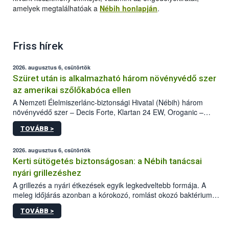
amelyek megtalálhatóak a
Nébih honlapján
.
Friss hírek
2026. augusztus 6, csütörtök
Szüret után is alkalmazható három növényvédő szer
az amerikai szőlőkabóca ellen
A Nemzeti Élelmiszerlánc-biztonsági Hivatal (Nébih) három
növényvédő szer – Decis Forte, Klartan 24 EW, Oroganic –
engedélyokiratát módosította, így azok a szüretet követően,
TOVÁBB >
egészen a vesszőérettség (BBCH 91) stádiumáig
felhasználhatóak a szőlőben. A kiterjesztések célja, hogy a korai
érésű szőlőkben is legyen lehetőség a károsító elleni további
2026. augusztus 6, csütörtök
védekezésre. Az Oroganic készítmény kis kiszerelésben kiskerti
Kerti sütögetés biztonságosan: a Nébih tanácsai
felhasználók számára is elérhető és ökológiai termesztésben is
nyári grillezéshez
engedélyezett.
A grillezés a nyári étkezések egyik legkedveltebb formája. A
meleg időjárás azonban a kórokozó, romlást okozó baktériumok
gyorsabb szaporodásának is kedvez. A szabadtéri sütögetés
TOVÁBB >
ezért nem csupán a megfelelő sütési technikáról szól: legalább
ilyen fontos az alapanyagok biztonságos kezelése, az alapvető