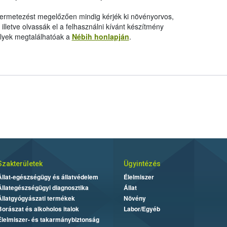
 permetezést megelőzően mindig kérjék ki növényorvos,
letve olvassák el a felhasználni kívánt készítmény
elyek megtalálhatóak a
Nébih honlapján
.
Szakterületek
Ügyintézés
Állat-egészségügy és állatvédelem
Élelmiszer
Állategészségügyi diagnosztika
Állat
Állatgyógyászati termékek
Növény
Borászat és alkoholos italok
Labor/Egyéb
Élelmiszer- és takarmánybiztonság