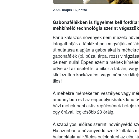
2022. május 16, hétfő
Gabonafélékben is figyelmet kell fordít
méhkímélő technológia szerint végezzük
Bár a kalászos növények nem mézelő növé
látogathatják a táblákat pollen gyűjtés célj
útmutatása alapján a gabonákat is méhekre a
gabonafélék (pl. búza, árpa, rozs) virágzás
de nem nulla! Éppen ezért a méhek kíméletét
értve azt az esetet is, amikor a táblán, 
kifejezetten kockázatos, vagy méhekre kifej
tilos!
A méhekre mérsékelten veszélyes vagy mér
amennyiben ezt az engedélyokiratuk lehetőv
házi méhek napi aktív repülésének befejezé
egy órával, legkésőbb 23 óráig.
A szabályos, előírás szerinti növényvédő 
Ha azonban a növényvédő szer kijuttatás mé
haladéktalanul köteles bejelenteni az elhull