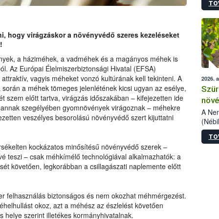
TO
kőris
jelen
talál
azono
ani, hogy virágzáskor a növényvédő szeres kezeléseket
folyta
!
intéz
nyek, a háziméhek, a vadméhek és a magányos méhek is
össze
ából. Az Európai Élelmiszerbiztonsági Hivatal (EFSA)
érdek
ttraktív, vagyis méheket vonzó kultúrának kell tekinteni. A
2026. 
a során a méhek tömeges jelenlétének kicsi ugyan az esélye,
Szür
 szem előtt tartva, virágzás időszakában – kifejezetten ide
növé
vagy annak szegélyében gyomnövények virágoznak – méhekre
szől
A Nem
ezetten veszélyes besorolású növényvédő szert kijuttatni
(Nébi
Klart
TO
módos
sékelten kockázatos minősítésű növényvédő szerek –
egész
é teszi – csak méhkímélő technológiával alkalmazhatók: a
felha
sét követően, legkorábban a csillagászati naplemente előtt
célja
lehet
Az Or
felha
szer felhasználás biztonságos és nem okozhat méhmérgezést.
terme
helhullást okoz, azt a méhész az észlelést követően
ás helye szerint illetékes kormányhivatalnak.