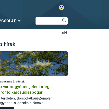
PCSOLAT
s hírek
augusztus 7, péntek
b vármegyében jelent meg a
srontó karcsúdíszbogár
 területen, Borsod-Abaúj-Zemplén
gyében is igazolta a Nemzeti
iszerlánc-biztonsági Hivatal (Nébih) a