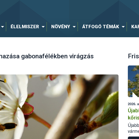
ÉLELMISZER
NÖVÉNY
ÁTFOGÓ TÉMÁK
KA
mazása gabonafélékben virágzás
Fris
2026. 
Újab
kőri
Újabb
várme
Élelm