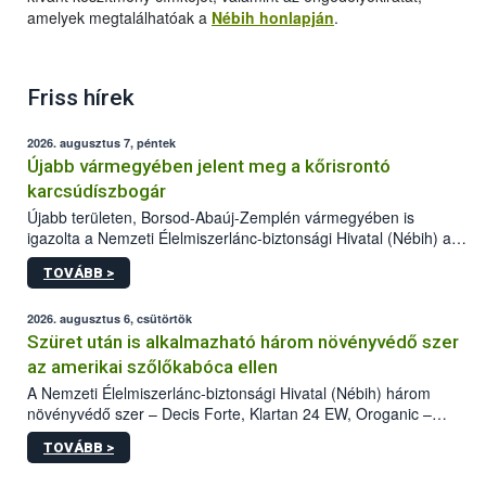
amelyek megtalálhatóak a
Nébih honlapján
.
Friss hírek
2026. augusztus 7, péntek
Újabb vármegyében jelent meg a kőrisrontó
karcsúdíszbogár
Újabb területen, Borsod-Abaúj-Zemplén vármegyében is
igazolta a Nemzeti Élelmiszerlánc-biztonsági Hivatal (Nébih) a
kőrisrontó karcsúdíszbogár (Agrilus planipennis) jelenlétét. A
TOVÁBB >
kártevőt nem csak színcsapdában találták meg, de már fertőzött
fában is azonosították. A növényvédelmi szakemberek folytatják
az intenzív felderítést, emellett az intézkedéseket a szlovák
2026. augusztus 6, csütörtök
hatósággal is összehangolják a terjedés megállítása érdekében.
Szüret után is alkalmazható három növényvédő szer
az amerikai szőlőkabóca ellen
A Nemzeti Élelmiszerlánc-biztonsági Hivatal (Nébih) három
növényvédő szer – Decis Forte, Klartan 24 EW, Oroganic –
engedélyokiratát módosította, így azok a szüretet követően,
TOVÁBB >
egészen a vesszőérettség (BBCH 91) stádiumáig
felhasználhatóak a szőlőben. A kiterjesztések célja, hogy a korai