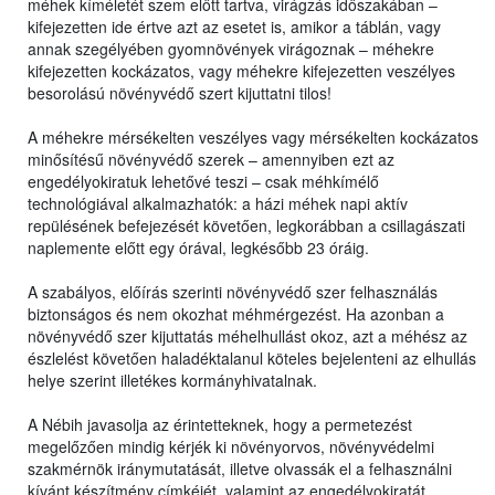
méhek kíméletét szem előtt tartva, virágzás időszakában –
kifejezetten ide értve azt az esetet is, amikor a táblán, vagy
annak szegélyében gyomnövények virágoznak – méhekre
kifejezetten kockázatos, vagy méhekre kifejezetten veszélyes
besorolású növényvédő szert kijuttatni tilos!
A méhekre mérsékelten veszélyes vagy mérsékelten kockázatos
minősítésű növényvédő szerek – amennyiben ezt az
engedélyokiratuk lehetővé teszi – csak méhkímélő
technológiával alkalmazhatók: a házi méhek napi aktív
repülésének befejezését követően, legkorábban a csillagászati
naplemente előtt egy órával, legkésőbb 23 óráig.
A szabályos, előírás szerinti növényvédő szer felhasználás
biztonságos és nem okozhat méhmérgezést. Ha azonban a
növényvédő szer kijuttatás méhelhullást okoz, azt a méhész az
észlelést követően haladéktalanul köteles bejelenteni az elhullás
helye szerint illetékes kormányhivatalnak.
A Nébih javasolja az érintetteknek, hogy a permetezést
megelőzően mindig kérjék ki növényorvos, növényvédelmi
szakmérnök iránymutatását, illetve olvassák el a felhasználni
kívánt készítmény címkéjét, valamint az engedélyokiratát,