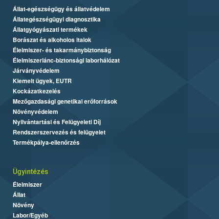
Állat-egészségügy és állatvédelem
Állategészségügyi diagnosztika
Állatgyógyászati termékek
Borászat és alkoholos italok
Élelmiszer- és takarmánybiztonság
Élelmiszerlánc-biztonsági laborhálózat
Járványvédelem
Kiemelt ügyek, EUTR
Kockázatkezelés
Mezőgazdasági genetikai erőforrások
Növényvédelem
Nyilvántartási és Felügyeleti Díj
Rendszerszervezés és felügyelet
Termékpálya-ellenőrzés
Ügyintézés
Élelmiszer
Állat
Növény
Labor/Egyéb