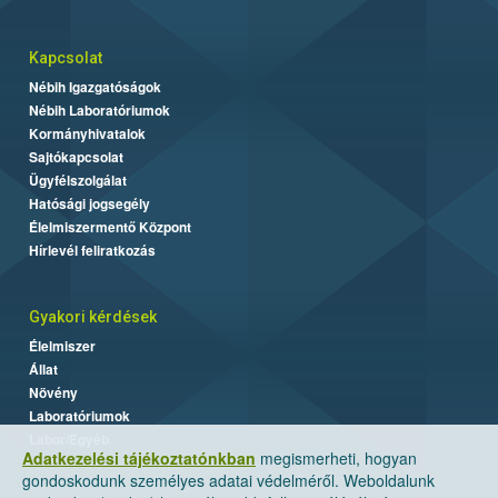
Kapcsolat
Nébih Igazgatóságok
Nébih Laboratóriumok
Kormányhivatalok
Sajtókapcsolat
Ügyfélszolgálat
Hatósági jogsegély
Élelmiszermentő Központ
Hírlevél feliratkozás
Gyakori kérdések
Élelmiszer
Állat
Növény
Laboratóriumok
Labor/Egyéb
Adatkezelési tájékoztatónkban
megismerheti, hogyan
gondoskodunk személyes adatai védelméről. Weboldalunk