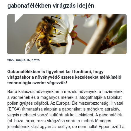
gabonafélékben virágzás idején
2022. május 16, hétfő
Gabonafélékben is figyelmet kell fordítani, hogy
virágzáskor a növényvédő szeres kezeléseket méhkímélő
technológia szerint végezzük!
Bár a kalászos növények nem mézelő növények, a háziméhek,
a vadméhek és a magányos méhek is látogathatják a táblákat
pollen gyűjtés céljából. Az Európai Élelmiszerbiztonsági Hivatal
(EFSA) útmutatása alapján a gabonákat is méhekre attraktív,
vagyis méheket vonzó kultúrának kell tekinteni. A gabonafélék
(pl. búza, árpa, rozs) virágzása során a méhek tömeges
jelenlétének kicsi ugyan az esélye, de nem nulla! Éppen ezért a