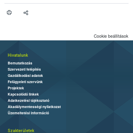
érésű szőlőkben is legyen lehetőség a károsító elleni további
védekezésre. Az Oroganic készítmény kis kiszerelésben kiskerti
felhasználók számára is elérhető és ökológiai termesztésben is
engedélyezett.
Cookie beállítások
Hivatalunk
Bemutatkozás
Szervezeti felépítés
Gazdálkodási adatok
Felügyeleti szervünk
Projektek
Kapcsolódó linkek
Adatkezelési tájékoztató
Akadálymentességi nyilatkozat
Üzemeltetési információ
Szakterületek