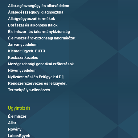
Állat-egészségügy és állatvédelem
Állategészségügyi diagnosztika
Állatgyógyászati termékek
Borászat és alkoholos italok
Élelmiszer- és takarmánybiztonság
Élelmiszerlánc-biztonsági laborhálózat
Járványvédelem
Kiemelt ügyek, EUTR
Kockázatkezelés
Mezőgazdasági genetikai erőforrások
Növényvédelem
Nyilvántartási és Felügyeleti Díj
Rendszerszervezés és felügyelet
Termékpálya-ellenőrzés
Ügyintézés
Élelmiszer
Állat
Növény
Labor/Egyéb