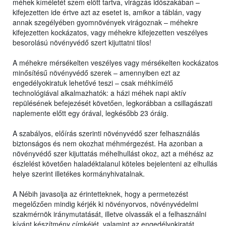
méhek kíméletét szem előtt tartva, virágzás időszakában –
kifejezetten ide értve azt az esetet is, amikor a táblán, vagy
annak szegélyében gyomnövények virágoznak – méhekre
kifejezetten kockázatos, vagy méhekre kifejezetten veszélyes
besorolású növényvédő szert kijuttatni tilos!
A méhekre mérsékelten veszélyes vagy mérsékelten kockázatos
minősítésű növényvédő szerek – amennyiben ezt az
engedélyokiratuk lehetővé teszi – csak méhkímélő
technológiával alkalmazhatók: a házi méhek napi aktív
repülésének befejezését követően, legkorábban a csillagászati
naplemente előtt egy órával, legkésőbb 23 óráig.
A szabályos, előírás szerinti növényvédő szer felhasználás
biztonságos és nem okozhat méhmérgezést. Ha azonban a
növényvédő szer kijuttatás méhelhullást okoz, azt a méhész az
észlelést követően haladéktalanul köteles bejelenteni az elhullás
helye szerint illetékes kormányhivatalnak.
A Nébih javasolja az érintetteknek, hogy a permetezést
megelőzően mindig kérjék ki növényorvos, növényvédelmi
szakmérnök iránymutatását, illetve olvassák el a felhasználni
kívánt készítmény címkéjét, valamint az engedélyokiratát,