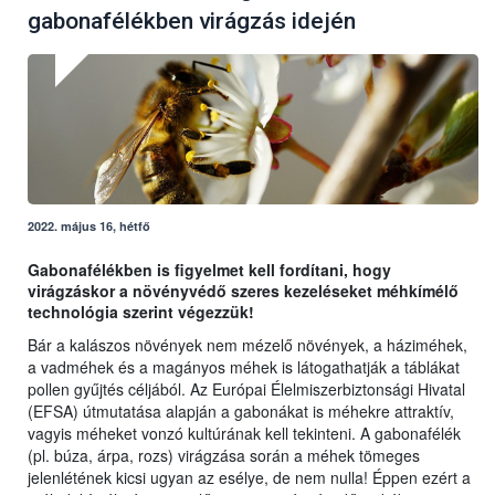
gabonafélékben virágzás idején
2022. május 16, hétfő
Gabonafélékben is figyelmet kell fordítani, hogy
virágzáskor a növényvédő szeres kezeléseket méhkímélő
technológia szerint végezzük!
Bár a kalászos növények nem mézelő növények, a háziméhek,
a vadméhek és a magányos méhek is látogathatják a táblákat
pollen gyűjtés céljából. Az Európai Élelmiszerbiztonsági Hivatal
(EFSA) útmutatása alapján a gabonákat is méhekre attraktív,
vagyis méheket vonzó kultúrának kell tekinteni. A gabonafélék
(pl. búza, árpa, rozs) virágzása során a méhek tömeges
jelenlétének kicsi ugyan az esélye, de nem nulla! Éppen ezért a