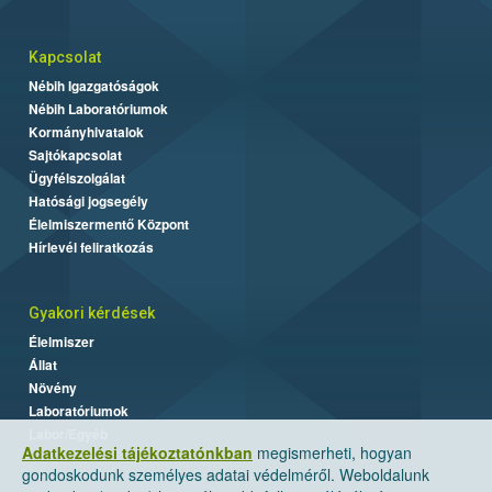
Kapcsolat
Nébih Igazgatóságok
Nébih Laboratóriumok
Kormányhivatalok
Sajtókapcsolat
Ügyfélszolgálat
Hatósági jogsegély
Élelmiszermentő Központ
Hírlevél feliratkozás
Gyakori kérdések
Élelmiszer
Állat
Növény
Laboratóriumok
Labor/Egyéb
Adatkezelési tájékoztatónkban
megismerheti, hogyan
gondoskodunk személyes adatai védelméről. Weboldalunk