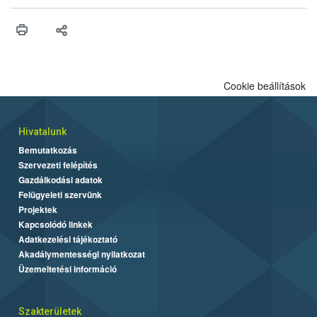
érésű szőlőkben is legyen lehetőség a károsító elleni további
védekezésre. Az Oroganic készítmény kis kiszerelésben kiskerti
felhasználók számára is elérhető és ökológiai termesztésben is
engedélyezett.
Cookie beállítások
Hivatalunk
Bemutatkozás
Szervezeti felépítés
Gazdálkodási adatok
Felügyeleti szervünk
Projektek
Kapcsolódó linkek
Adatkezelési tájékoztató
Akadálymentességi nyilatkozat
Üzemeltetési információ
Szakterületek