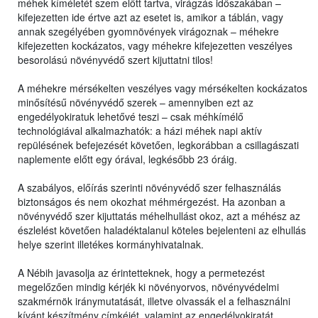
méhek kíméletét szem előtt tartva, virágzás időszakában –
kifejezetten ide értve azt az esetet is, amikor a táblán, vagy
annak szegélyében gyomnövények virágoznak – méhekre
kifejezetten kockázatos, vagy méhekre kifejezetten veszélyes
besorolású növényvédő szert kijuttatni tilos!
A méhekre mérsékelten veszélyes vagy mérsékelten kockázatos
minősítésű növényvédő szerek – amennyiben ezt az
engedélyokiratuk lehetővé teszi – csak méhkímélő
technológiával alkalmazhatók: a házi méhek napi aktív
repülésének befejezését követően, legkorábban a csillagászati
naplemente előtt egy órával, legkésőbb 23 óráig.
A szabályos, előírás szerinti növényvédő szer felhasználás
biztonságos és nem okozhat méhmérgezést. Ha azonban a
növényvédő szer kijuttatás méhelhullást okoz, azt a méhész az
észlelést követően haladéktalanul köteles bejelenteni az elhullás
helye szerint illetékes kormányhivatalnak.
A Nébih javasolja az érintetteknek, hogy a permetezést
megelőzően mindig kérjék ki növényorvos, növényvédelmi
szakmérnök iránymutatását, illetve olvassák el a felhasználni
kívánt készítmény címkéjét, valamint az engedélyokiratát,