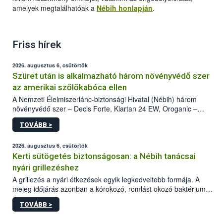
amelyek megtalálhatóak a
Nébih honlapján
.
Friss hírek
2026. augusztus 6, csütörtök
Szüret után is alkalmazható három növényvédő szer
az amerikai szőlőkabóca ellen
A Nemzeti Élelmiszerlánc-biztonsági Hivatal (Nébih) három
növényvédő szer – Decis Forte, Klartan 24 EW, Oroganic –
engedélyokiratát módosította, így azok a szüretet követően,
TOVÁBB >
egészen a vesszőérettség (BBCH 91) stádiumáig
felhasználhatóak a szőlőben. A kiterjesztések célja, hogy a korai
érésű szőlőkben is legyen lehetőség a károsító elleni további
2026. augusztus 6, csütörtök
védekezésre. Az Oroganic készítmény kis kiszerelésben kiskerti
Kerti sütögetés biztonságosan: a Nébih tanácsai
felhasználók számára is elérhető és ökológiai termesztésben is
nyári grillezéshez
engedélyezett.
A grillezés a nyári étkezések egyik legkedveltebb formája. A
meleg időjárás azonban a kórokozó, romlást okozó baktériumok
gyorsabb szaporodásának is kedvez. A szabadtéri sütögetés
TOVÁBB >
ezért nem csupán a megfelelő sütési technikáról szól: legalább
ilyen fontos az alapanyagok biztonságos kezelése, az alapvető