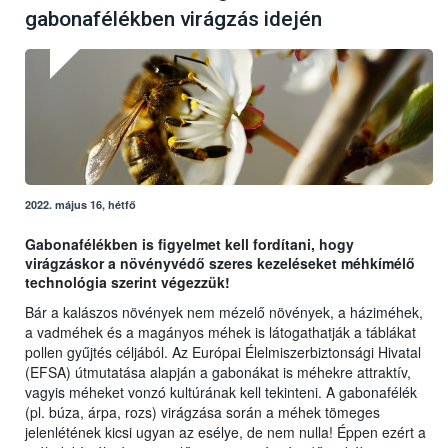
gabonafélékben virágzás idején
2022. május 16, hétfő
Gabonafélékben is figyelmet kell fordítani, hogy
virágzáskor a növényvédő szeres kezeléseket méhkímélő
technológia szerint végezzük!
Bár a kalászos növények nem mézelő növények, a háziméhek,
a vadméhek és a magányos méhek is látogathatják a táblákat
pollen gyűjtés céljából. Az Európai Élelmiszerbiztonsági Hivatal
(EFSA) útmutatása alapján a gabonákat is méhekre attraktív,
vagyis méheket vonzó kultúrának kell tekinteni. A gabonafélék
(pl. búza, árpa, rozs) virágzása során a méhek tömeges
jelenlétének kicsi ugyan az esélye, de nem nulla! Éppen ezért a