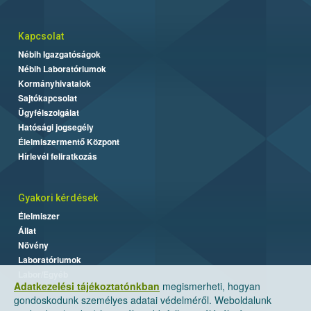
Kapcsolat
Nébih Igazgatóságok
Nébih Laboratóriumok
Kormányhivatalok
Sajtókapcsolat
Ügyfélszolgálat
Hatósági jogsegély
Élelmiszermentő Központ
Hírlevél feliratkozás
Gyakori kérdések
Élelmiszer
Állat
Növény
Laboratóriumok
Labor/Egyéb
Adatkezelési tájékoztatónkban
megismerheti, hogyan
gondoskodunk személyes adatai védelméről. Weboldalunk