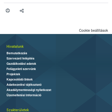
higiéniai szabályok betartása, a megfelelő hőkezelés, valamint a
maradékok szakszerű tárolása. A Nemzeti Élelmiszerlánc-
biztonsági Hivatal (Nébih) Oktatási Programja összegyűjtötte a
biztonságos grillezés legfontosabb tudnivalóit.
Cookie beállítások
Hivatalunk
Bemutatkozás
Szervezeti felépítés
Gazdálkodási adatok
Felügyeleti szervünk
Projektek
Kapcsolódó linkek
Adatkezelési tájékoztató
Akadálymentességi nyilatkozat
Üzemeltetési információ
Szakterületek