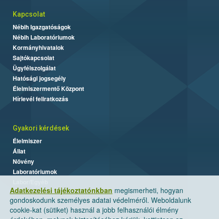
Kapcsolat
Nébih Igazgatóságok
Nébih Laboratóriumok
Kormányhivatalok
Sajtókapcsolat
Ügyfélszolgálat
Hatósági jogsegély
Élelmiszermentő Központ
Hírlevél feliratkozás
Gyakori kérdések
Élelmiszer
Állat
Növény
Laboratóriumok
Labor/Egyéb
Adatkezelési tájékoztatónkban
megismerheti, hogyan
gondoskodunk személyes adatai védelméről. Weboldalunk
cookie-kat (sütiket) használ a jobb felhasználói élmény