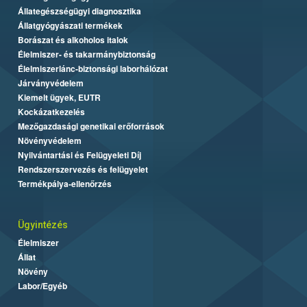
Állategészségügyi diagnosztika
Állatgyógyászati termékek
Borászat és alkoholos italok
Élelmiszer- és takarmánybiztonság
Élelmiszerlánc-biztonsági laborhálózat
Járványvédelem
Kiemelt ügyek, EUTR
Kockázatkezelés
Mezőgazdasági genetikai erőforrások
Növényvédelem
Nyilvántartási és Felügyeleti Díj
Rendszerszervezés és felügyelet
Termékpálya-ellenőrzés
Ügyintézés
Élelmiszer
Állat
Növény
Labor/Egyéb