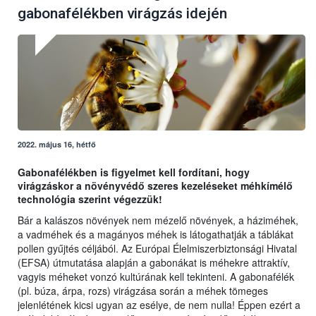
gabonafélékben virágzás idején
2022. május 16, hétfő
Gabonafélékben is figyelmet kell fordítani, hogy
virágzáskor a növényvédő szeres kezeléseket méhkímélő
technológia szerint végezzük!
Bár a kalászos növények nem mézelő növények, a háziméhek,
a vadméhek és a magányos méhek is látogathatják a táblákat
pollen gyűjtés céljából. Az Európai Élelmiszerbiztonsági Hivatal
(EFSA) útmutatása alapján a gabonákat is méhekre attraktív,
vagyis méheket vonzó kultúrának kell tekinteni. A gabonafélék
(pl. búza, árpa, rozs) virágzása során a méhek tömeges
jelenlétének kicsi ugyan az esélye, de nem nulla! Éppen ezért a