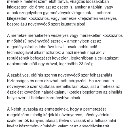
méhek kíméletét szem előtt tartva, virágzás időszakában –
kifejezetten ide értve azt az esetet is, amikor a táblán, vagy
annak szegélyében gyomnövények virágoznak – méhekre
kifejezetten kockázatos, vagy méhekre kifejezetten veszélyes
besorolású növényvédő szert kijuttatni tilos!
A méhekre mérsékelten veszélyes vagy mérsékelten kockázatos
minősítésű növényvédő szerek – amennyiben ezt az
engedélyokiratuk lehetővé teszi – csak méhkímélő
technológiával alkalmazhatók: a házi méhek napi aktív
repülésének befejezését követően, legkorábban a csillagászati
naplemente előtt egy órával, legkésőbb 23 óráig.
A szabályos, előírás szerinti növényvédő szer felhasználás
biztonságos és nem okozhat méhmérgezést. Ha azonban a
növényvédő szer kijuttatás méhelhullást okoz, azt a méhész az
észlelést követően haladéktalanul köteles bejelenteni az elhullás
helye szerint illetékes kormányhivatalnak.
A Nébih javasolja az érintetteknek, hogy a permetezést
megelőzően mindig kérjék ki növényorvos, növényvédelmi
szakmérnök iránymutatását, illetve olvassák el a felhasználni
kívánt készítmény címkéjét, valamint az engedélyokiratát,