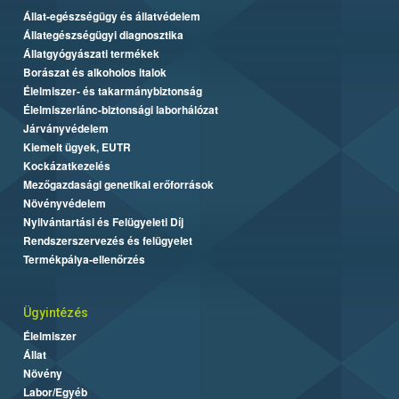
Állat-egészségügy és állatvédelem
Állategészségügyi diagnosztika
Állatgyógyászati termékek
Borászat és alkoholos italok
Élelmiszer- és takarmánybiztonság
Élelmiszerlánc-biztonsági laborhálózat
Járványvédelem
Kiemelt ügyek, EUTR
Kockázatkezelés
Mezőgazdasági genetikai erőforrások
Növényvédelem
Nyilvántartási és Felügyeleti Díj
Rendszerszervezés és felügyelet
Termékpálya-ellenőrzés
Ügyintézés
Élelmiszer
Állat
Növény
Labor/Egyéb