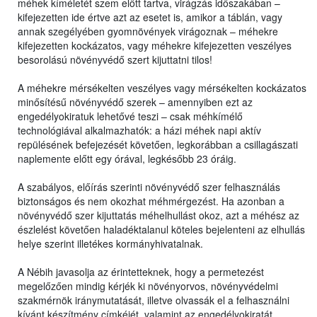
méhek kíméletét szem előtt tartva, virágzás időszakában –
kifejezetten ide értve azt az esetet is, amikor a táblán, vagy
annak szegélyében gyomnövények virágoznak – méhekre
kifejezetten kockázatos, vagy méhekre kifejezetten veszélyes
besorolású növényvédő szert kijuttatni tilos!
A méhekre mérsékelten veszélyes vagy mérsékelten kockázatos
minősítésű növényvédő szerek – amennyiben ezt az
engedélyokiratuk lehetővé teszi – csak méhkímélő
technológiával alkalmazhatók: a házi méhek napi aktív
repülésének befejezését követően, legkorábban a csillagászati
naplemente előtt egy órával, legkésőbb 23 óráig.
A szabályos, előírás szerinti növényvédő szer felhasználás
biztonságos és nem okozhat méhmérgezést. Ha azonban a
növényvédő szer kijuttatás méhelhullást okoz, azt a méhész az
észlelést követően haladéktalanul köteles bejelenteni az elhullás
helye szerint illetékes kormányhivatalnak.
A Nébih javasolja az érintetteknek, hogy a permetezést
megelőzően mindig kérjék ki növényorvos, növényvédelmi
szakmérnök iránymutatását, illetve olvassák el a felhasználni
kívánt készítmény címkéjét, valamint az engedélyokiratát,