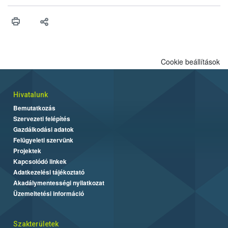
érésű szőlőkben is legyen lehetőség a károsító elleni további
védekezésre. Az Oroganic készítmény kis kiszerelésben kiskerti
felhasználók számára is elérhető és ökológiai termesztésben is
engedélyezett.
Cookie beállítások
Hivatalunk
Bemutatkozás
Szervezeti felépítés
Gazdálkodási adatok
Felügyeleti szervünk
Projektek
Kapcsolódó linkek
Adatkezelési tájékoztató
Akadálymentességi nyilatkozat
Üzemeltetési információ
Szakterületek