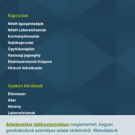
Kapcsolat
Nébih Igazgatóságok
Nébih Laboratóriumok
Kormányhivatalok
Sajtókapcsolat
Ügyfélszolgálat
Hatósági jogsegély
Élelmiszermentő Központ
Hírlevél feliratkozás
Gyakori kérdések
Élelmiszer
Állat
Növény
Laboratóriumok
Labor/Egyéb
Adatkezelési tájékoztatónkban
megismerheti, hogyan
gondoskodunk személyes adatai védelméről. Weboldalunk