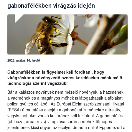
gabonafélékben virágzás idején
2022. május 16, hétfő
Gabonafélékben is figyelmet kell fordítani, hogy
virágzáskor a növényvédő szeres kezeléseket méhkímélő
technológia szerint végezzük!
Bár a kalászos növények nem mézelő növények, a háziméhek,
a vadméhek és a magányos méhek is látogathatják a táblákat
pollen gyűjtés céljából. Az Európai Élelmiszerbiztonsági Hivatal
(EFSA) útmutatása alapján a gabonákat is méhekre attraktív,
vagyis méheket vonzó kultúrának kell tekinteni. A gabonafélék
(pl. búza, árpa, rozs) virágzása során a méhek tömeges
jelenlétének kicsi ugyan az esélye, de nem nulla! Éppen ezért a