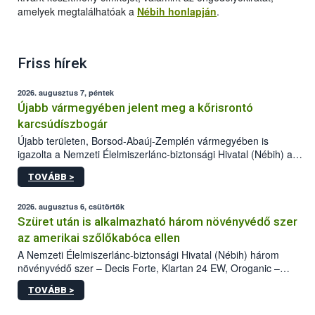
amelyek megtalálhatóak a
Nébih honlapján
.
Friss hírek
2026. augusztus 7, péntek
Újabb vármegyében jelent meg a kőrisrontó
karcsúdíszbogár
Újabb területen, Borsod-Abaúj-Zemplén vármegyében is
igazolta a Nemzeti Élelmiszerlánc-biztonsági Hivatal (Nébih) a
kőrisrontó karcsúdíszbogár (Agrilus planipennis) jelenlétét. A
TOVÁBB >
kártevőt nem csak színcsapdában találták meg, de már fertőzött
fában is azonosították. A növényvédelmi szakemberek folytatják
az intenzív felderítést, emellett az intézkedéseket a szlovák
2026. augusztus 6, csütörtök
hatósággal is összehangolják a terjedés megállítása érdekében.
Szüret után is alkalmazható három növényvédő szer
az amerikai szőlőkabóca ellen
A Nemzeti Élelmiszerlánc-biztonsági Hivatal (Nébih) három
növényvédő szer – Decis Forte, Klartan 24 EW, Oroganic –
engedélyokiratát módosította, így azok a szüretet követően,
TOVÁBB >
egészen a vesszőérettség (BBCH 91) stádiumáig
felhasználhatóak a szőlőben. A kiterjesztések célja, hogy a korai