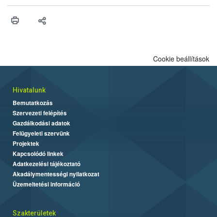
higiéniai szabályok betartása, a megfelelő hőkezelés, valamint a
maradékok szakszerű tárolása. A Nemzeti Élelmiszerlánc-
biztonsági Hivatal (Nébih) Oktatási Programja összegyűjtötte a
biztonságos grillezés legfontosabb tudnivalóit.
Cookie beállítások
Hivatalunk
Bemutatkozás
Szervezeti felépítés
Gazdálkodási adatok
Felügyeleti szervünk
Projektek
Kapcsolódó linkek
Adatkezelési tájékoztató
Akadálymentességi nyilatkozat
Üzemeltetési információ
Szakterületek