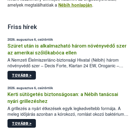
amelyek megtalálhatóak a
Nébih honlapján
.
Friss hírek
2026. augusztus 6, csütörtök
Szüret után is alkalmazható három növényvédő szer
az amerikai szőlőkabóca ellen
A Nemzeti Élelmiszerlánc-biztonsági Hivatal (Nébih) három
növényvédő szer – Decis Forte, Klartan 24 EW, Oroganic –
engedélyokiratát módosította, így azok a szüretet követően,
TOVÁBB >
egészen a vesszőérettség (BBCH 91) stádiumáig
felhasználhatóak a szőlőben. A kiterjesztések célja, hogy a korai
érésű szőlőkben is legyen lehetőség a károsító elleni további
2026. augusztus 6, csütörtök
védekezésre. Az Oroganic készítmény kis kiszerelésben kiskerti
Kerti sütögetés biztonságosan: a Nébih tanácsai
felhasználók számára is elérhető és ökológiai termesztésben is
nyári grillezéshez
engedélyezett.
A grillezés a nyári étkezések egyik legkedveltebb formája. A
meleg időjárás azonban a kórokozó, romlást okozó baktériumok
gyorsabb szaporodásának is kedvez. A szabadtéri sütögetés
TOVÁBB >
ezért nem csupán a megfelelő sütési technikáról szól: legalább
ilyen fontos az alapanyagok biztonságos kezelése, az alapvető