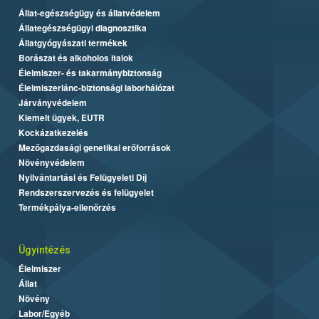
Állat-egészségügy és állatvédelem
Állategészségügyi diagnosztika
Állatgyógyászati termékek
Borászat és alkoholos italok
Élelmiszer- és takarmánybiztonság
Élelmiszerlánc-biztonsági laborhálózat
Járványvédelem
Kiemelt ügyek, EUTR
Kockázatkezelés
Mezőgazdasági genetikai erőforrások
Növényvédelem
Nyilvántartási és Felügyeleti Díj
Rendszerszervezés és felügyelet
Termékpálya-ellenőrzés
Ügyintézés
Élelmiszer
Állat
Növény
Labor/Egyéb