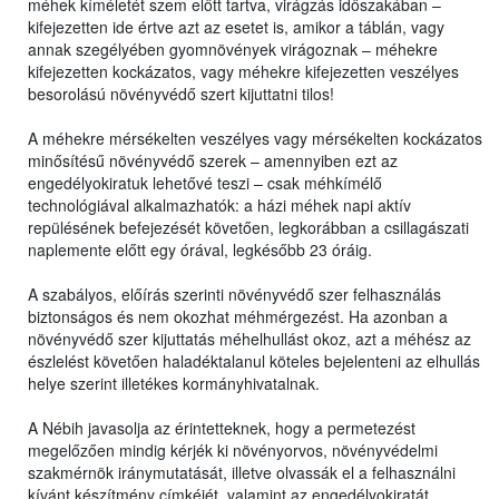
méhek kíméletét szem előtt tartva, virágzás időszakában –
kifejezetten ide értve azt az esetet is, amikor a táblán, vagy
annak szegélyében gyomnövények virágoznak – méhekre
kifejezetten kockázatos, vagy méhekre kifejezetten veszélyes
besorolású növényvédő szert kijuttatni tilos!
A méhekre mérsékelten veszélyes vagy mérsékelten kockázatos
minősítésű növényvédő szerek – amennyiben ezt az
engedélyokiratuk lehetővé teszi – csak méhkímélő
technológiával alkalmazhatók: a házi méhek napi aktív
repülésének befejezését követően, legkorábban a csillagászati
naplemente előtt egy órával, legkésőbb 23 óráig.
A szabályos, előírás szerinti növényvédő szer felhasználás
biztonságos és nem okozhat méhmérgezést. Ha azonban a
növényvédő szer kijuttatás méhelhullást okoz, azt a méhész az
észlelést követően haladéktalanul köteles bejelenteni az elhullás
helye szerint illetékes kormányhivatalnak.
A Nébih javasolja az érintetteknek, hogy a permetezést
megelőzően mindig kérjék ki növényorvos, növényvédelmi
szakmérnök iránymutatását, illetve olvassák el a felhasználni
kívánt készítmény címkéjét, valamint az engedélyokiratát,