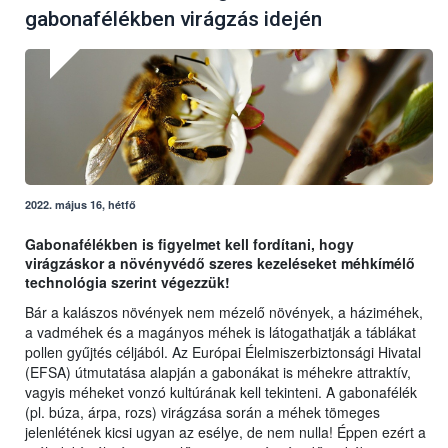
gabonafélékben virágzás idején
2022. május 16, hétfő
Gabonafélékben is figyelmet kell fordítani, hogy
virágzáskor a növényvédő szeres kezeléseket méhkímélő
technológia szerint végezzük!
Bár a kalászos növények nem mézelő növények, a háziméhek,
a vadméhek és a magányos méhek is látogathatják a táblákat
pollen gyűjtés céljából. Az Európai Élelmiszerbiztonsági Hivatal
(EFSA) útmutatása alapján a gabonákat is méhekre attraktív,
vagyis méheket vonzó kultúrának kell tekinteni. A gabonafélék
(pl. búza, árpa, rozs) virágzása során a méhek tömeges
jelenlétének kicsi ugyan az esélye, de nem nulla! Éppen ezért a