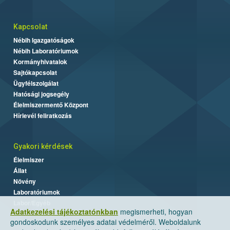
Kapcsolat
Nébih Igazgatóságok
Nébih Laboratóriumok
Kormányhivatalok
Sajtókapcsolat
Ügyfélszolgálat
Hatósági jogsegély
Élelmiszermentő Központ
Hírlevél feliratkozás
Gyakori kérdések
Élelmiszer
Állat
Növény
Laboratóriumok
Labor/Egyéb
Adatkezelési tájékoztatónkban
megismerheti, hogyan
gondoskodunk személyes adatai védelméről. Weboldalunk