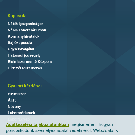
Kapcsolat
Nébih Igazgatóságok
Nébih Laboratóriumok
Kormányhivatalok
Sajtókapcsolat
Ügyfélszolgálat
Hatósági jogsegély
Élelmiszermentő Központ
Hírlevél feliratkozás
Gyakori kérdések
Élelmiszer
Állat
Növény
Laboratóriumok
Labor/Egyéb
Adatkezelési tájékoztatónkban
megismerheti, hogyan
gondoskodunk személyes adatai védelméről. Weboldalunk