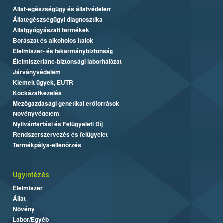
Állat-egészségügy és állatvédelem
Állategészségügyi diagnosztika
Állatgyógyászati termékek
Borászat és alkoholos italok
Élelmiszer- és takarmánybiztonság
Élelmiszerlánc-biztonsági laborhálózat
Járványvédelem
Kiemelt ügyek, EUTR
Kockázatkezelés
Mezőgazdasági genetikai erőforrások
Növényvédelem
Nyilvántartási és Felügyeleti Díj
Rendszerszervezés és felügyelet
Termékpálya-ellenőrzés
Ügyintézés
Élelmiszer
Állat
Növény
Labor/Egyéb