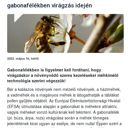
gabonafélékben virágzás idején
2022. május 16, hétfő
Gabonafélékben is figyelmet kell fordítani, hogy
virágzáskor a növényvédő szeres kezeléseket méhkímélő
technológia szerint végezzük!
Bár a kalászos növények nem mézelő növények, a háziméhek,
a vadméhek és a magányos méhek is látogathatják a táblákat
pollen gyűjtés céljából. Az Európai Élelmiszerbiztonsági Hivatal
(EFSA) útmutatása alapján a gabonákat is méhekre attraktív,
vagyis méheket vonzó kultúrának kell tekinteni. A gabonafélék
(pl. búza, árpa, rozs) virágzása során a méhek tömeges
jelenlétének kicsi ugyan az esélye, de nem nulla! Éppen ezért a