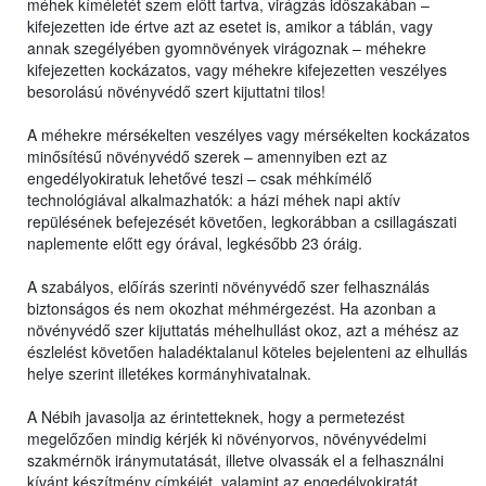
méhek kíméletét szem előtt tartva, virágzás időszakában –
kifejezetten ide értve azt az esetet is, amikor a táblán, vagy
annak szegélyében gyomnövények virágoznak – méhekre
kifejezetten kockázatos, vagy méhekre kifejezetten veszélyes
besorolású növényvédő szert kijuttatni tilos!
A méhekre mérsékelten veszélyes vagy mérsékelten kockázatos
minősítésű növényvédő szerek – amennyiben ezt az
engedélyokiratuk lehetővé teszi – csak méhkímélő
technológiával alkalmazhatók: a házi méhek napi aktív
repülésének befejezését követően, legkorábban a csillagászati
naplemente előtt egy órával, legkésőbb 23 óráig.
A szabályos, előírás szerinti növényvédő szer felhasználás
biztonságos és nem okozhat méhmérgezést. Ha azonban a
növényvédő szer kijuttatás méhelhullást okoz, azt a méhész az
észlelést követően haladéktalanul köteles bejelenteni az elhullás
helye szerint illetékes kormányhivatalnak.
A Nébih javasolja az érintetteknek, hogy a permetezést
megelőzően mindig kérjék ki növényorvos, növényvédelmi
szakmérnök iránymutatását, illetve olvassák el a felhasználni
kívánt készítmény címkéjét, valamint az engedélyokiratát,