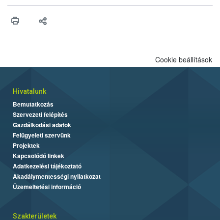
higiéniai szabályok betartása, a megfelelő hőkezelés, valamint a
maradékok szakszerű tárolása. A Nemzeti Élelmiszerlánc-
biztonsági Hivatal (Nébih) Oktatási Programja összegyűjtötte a
biztonságos grillezés legfontosabb tudnivalóit.
Cookie beállítások
Hivatalunk
Bemutatkozás
Szervezeti felépítés
Gazdálkodási adatok
Felügyeleti szervünk
Projektek
Kapcsolódó linkek
Adatkezelési tájékoztató
Akadálymentességi nyilatkozat
Üzemeltetési információ
Szakterületek