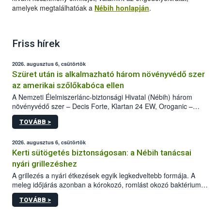
amelyek megtalálhatóak a
Nébih honlapján
.
Friss hírek
2026. augusztus 6, csütörtök
Szüret után is alkalmazható három növényvédő szer
az amerikai szőlőkabóca ellen
A Nemzeti Élelmiszerlánc-biztonsági Hivatal (Nébih) három
növényvédő szer – Decis Forte, Klartan 24 EW, Oroganic –
engedélyokiratát módosította, így azok a szüretet követően,
TOVÁBB >
egészen a vesszőérettség (BBCH 91) stádiumáig
felhasználhatóak a szőlőben. A kiterjesztések célja, hogy a korai
érésű szőlőkben is legyen lehetőség a károsító elleni további
2026. augusztus 6, csütörtök
védekezésre. Az Oroganic készítmény kis kiszerelésben kiskerti
Kerti sütögetés biztonságosan: a Nébih tanácsai
felhasználók számára is elérhető és ökológiai termesztésben is
nyári grillezéshez
engedélyezett.
A grillezés a nyári étkezések egyik legkedveltebb formája. A
meleg időjárás azonban a kórokozó, romlást okozó baktériumok
gyorsabb szaporodásának is kedvez. A szabadtéri sütögetés
TOVÁBB >
ezért nem csupán a megfelelő sütési technikáról szól: legalább
ilyen fontos az alapanyagok biztonságos kezelése, az alapvető