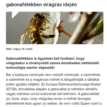
gabonafélékben virágzás idején
2022. május 16, hétfő
Gabonafélékben is figyelmet kell fordítani, hogy
virágzáskor a növényvédő szeres kezeléseket méhkímélő
technológia szerint végezzük!
Bár a kalászos növények nem mézelő növények, a háziméhek,
a vadméhek és a magányos méhek is látogathatják a táblákat
pollen gyűjtés céljából. Az Európai Élelmiszerbiztonsági Hivatal
(EFSA) útmutatása alapján a gabonákat is méhekre attraktív,
vagyis méheket vonzó kultúrának kell tekinteni. A gabonafélék
(pl. búza, árpa, rozs) virágzása során a méhek tömeges
jelenlétének kicsi ugyan az esélye, de nem nulla! Éppen ezért a