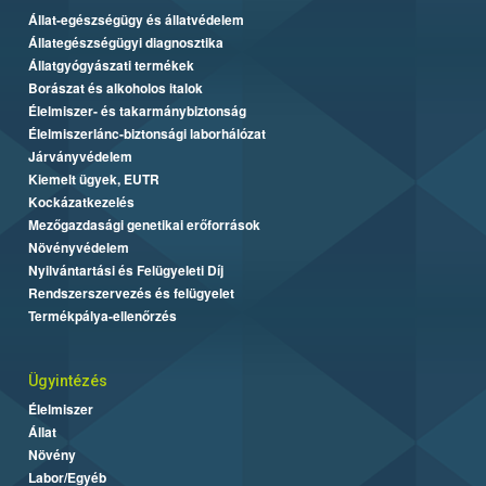
Állat-egészségügy és állatvédelem
Állategészségügyi diagnosztika
Állatgyógyászati termékek
Borászat és alkoholos italok
Élelmiszer- és takarmánybiztonság
Élelmiszerlánc-biztonsági laborhálózat
Járványvédelem
Kiemelt ügyek, EUTR
Kockázatkezelés
Mezőgazdasági genetikai erőforrások
Növényvédelem
Nyilvántartási és Felügyeleti Díj
Rendszerszervezés és felügyelet
Termékpálya-ellenőrzés
Ügyintézés
Élelmiszer
Állat
Növény
Labor/Egyéb