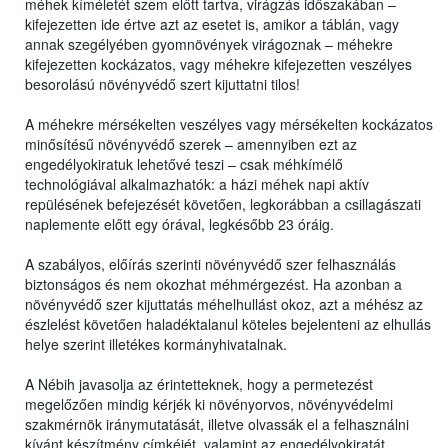
méhek kíméletét szem előtt tartva, virágzás időszakában –
kifejezetten ide értve azt az esetet is, amikor a táblán, vagy
annak szegélyében gyomnövények virágoznak – méhekre
kifejezetten kockázatos, vagy méhekre kifejezetten veszélyes
besorolású növényvédő szert kijuttatni tilos!
A méhekre mérsékelten veszélyes vagy mérsékelten kockázatos
minősítésű növényvédő szerek – amennyiben ezt az
engedélyokiratuk lehetővé teszi – csak méhkímélő
technológiával alkalmazhatók: a házi méhek napi aktív
repülésének befejezését követően, legkorábban a csillagászati
naplemente előtt egy órával, legkésőbb 23 óráig.
A szabályos, előírás szerinti növényvédő szer felhasználás
biztonságos és nem okozhat méhmérgezést. Ha azonban a
növényvédő szer kijuttatás méhelhullást okoz, azt a méhész az
észlelést követően haladéktalanul köteles bejelenteni az elhullás
helye szerint illetékes kormányhivatalnak.
A Nébih javasolja az érintetteknek, hogy a permetezést
megelőzően mindig kérjék ki növényorvos, növényvédelmi
szakmérnök iránymutatását, illetve olvassák el a felhasználni
kívánt készítmény címkéjét, valamint az engedélyokiratát,