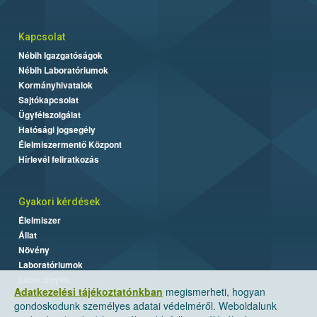
Kapcsolat
Nébih Igazgatóságok
Nébih Laboratóriumok
Kormányhivatalok
Sajtókapcsolat
Ügyfélszolgálat
Hatósági jogsegély
Élelmiszermentő Központ
Hírlevél feliratkozás
Gyakori kérdések
Élelmiszer
Állat
Növény
Laboratóriumok
Labor/Egyéb
Adatkezelési tájékoztatónkban
megismerheti, hogyan
gondoskodunk személyes adatai védelméről. Weboldalunk