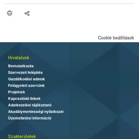
érésű szőlőkben is legyen lehetőség a károsító elleni további
védekezésre. Az Oroganic készítmény kis kiszerelésben kiskerti
felhasználók számára is elérhető és ökológiai termesztésben is
engedélyezett.
Cookie beállítások
Hivatalunk
Bemutatkozás
Szervezeti felépítés
Gazdálkodási adatok
Felügyeleti szervünk
Projektek
Kapcsolódó linkek
Adatkezelési tájékoztató
Akadálymentességi nyilatkozat
Üzemeltetési információ
Szakterületek