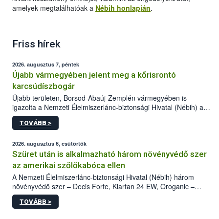
amelyek megtalálhatóak a
Nébih honlapján
.
Friss hírek
2026. augusztus 7, péntek
Újabb vármegyében jelent meg a kőrisrontó
karcsúdíszbogár
Újabb területen, Borsod-Abaúj-Zemplén vármegyében is
igazolta a Nemzeti Élelmiszerlánc-biztonsági Hivatal (Nébih) a
kőrisrontó karcsúdíszbogár (Agrilus planipennis) jelenlétét. A
TOVÁBB >
kártevőt nem csak színcsapdában találták meg, de már fertőzött
fában is azonosították. A növényvédelmi szakemberek folytatják
az intenzív felderítést, emellett az intézkedéseket a szlovák
2026. augusztus 6, csütörtök
hatósággal is összehangolják a terjedés megállítása érdekében.
Szüret után is alkalmazható három növényvédő szer
az amerikai szőlőkabóca ellen
A Nemzeti Élelmiszerlánc-biztonsági Hivatal (Nébih) három
növényvédő szer – Decis Forte, Klartan 24 EW, Oroganic –
engedélyokiratát módosította, így azok a szüretet követően,
TOVÁBB >
egészen a vesszőérettség (BBCH 91) stádiumáig
felhasználhatóak a szőlőben. A kiterjesztések célja, hogy a korai