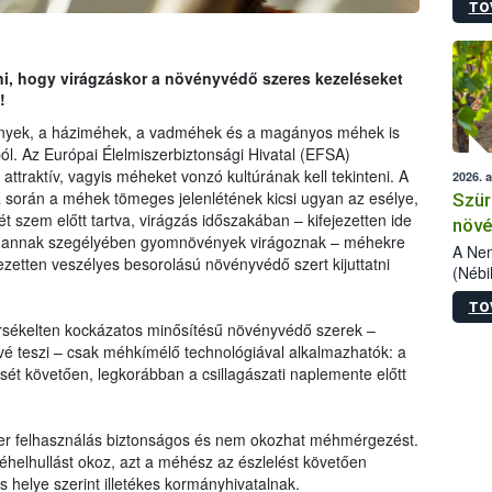
TO
kőris
jelen
talál
azono
ani, hogy virágzáskor a növényvédő szeres kezeléseket
folyta
!
intéz
nyek, a háziméhek, a vadméhek és a magányos méhek is
össze
ából. Az Európai Élelmiszerbiztonsági Hivatal (EFSA)
érdek
ttraktív, vagyis méheket vonzó kultúrának kell tekinteni. A
2026. 
a során a méhek tömeges jelenlétének kicsi ugyan az esélye,
Szür
 szem előtt tartva, virágzás időszakában – kifejezetten ide
növé
vagy annak szegélyében gyomnövények virágoznak – méhekre
szől
A Nem
ezetten veszélyes besorolású növényvédő szert kijuttatni
(Nébi
Klart
TO
módos
sékelten kockázatos minősítésű növényvédő szerek –
egész
é teszi – csak méhkímélő technológiával alkalmazhatók: a
felha
sét követően, legkorábban a csillagászati naplemente előtt
célja
lehet
Az Or
felha
szer felhasználás biztonságos és nem okozhat méhmérgezést.
terme
helhullást okoz, azt a méhész az észlelést követően
ás helye szerint illetékes kormányhivatalnak.