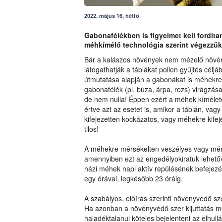
2022. május 16, hétfő
Gabonafélékben is figyelmet kell fordít
méhkímélő technológia szerint végezzük
Bár a kalászos növények nem mézelő növé
látogathatják a táblákat pollen gyűjtés célj
útmutatása alapján a gabonákat is méhekre a
gabonafélék (pl. búza, árpa, rozs) virágzás
de nem nulla! Éppen ezért a méhek kíméletét
értve azt az esetet is, amikor a táblán, 
kifejezetten kockázatos, vagy méhekre kifej
tilos!
A méhekre mérsékelten veszélyes vagy mér
amennyiben ezt az engedélyokiratuk lehetőv
házi méhek napi aktív repülésének befejezé
egy órával, legkésőbb 23 óráig.
A szabályos, előírás szerinti növényvédő 
Ha azonban a növényvédő szer kijuttatás mé
haladéktalanul köteles bejelenteni az elhull