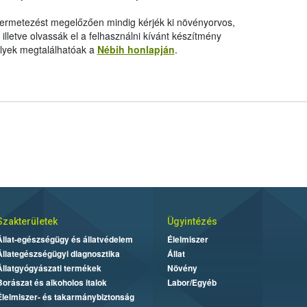
 permetezést megelőzően mindig kérjék ki növényorvos,
letve olvassák el a felhasználni kívánt készítmény
elyek megtalálhatóak a
Nébih honlapján
.
Szakterületek
Ügyintézés
Állat-egészségügy és állatvédelem
Élelmiszer
Állategészségügyi diagnosztika
Állat
Állatgyógyászati termékek
Növény
Borászat és alkoholos italok
Labor/Egyéb
Élelmiszer- és takarmánybiztonság