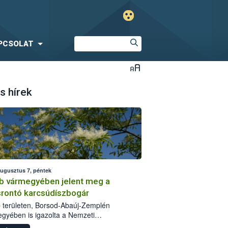
PCSOLAT
s hírek
augusztus 7, péntek
b vármegyében jelent meg a
srontó karcsúdíszbogár
 területen, Borsod-Abaúj-Zemplén
gyében is igazolta a Nemzeti
iszerlánc-biztonsági Hivatal (Nébih) a