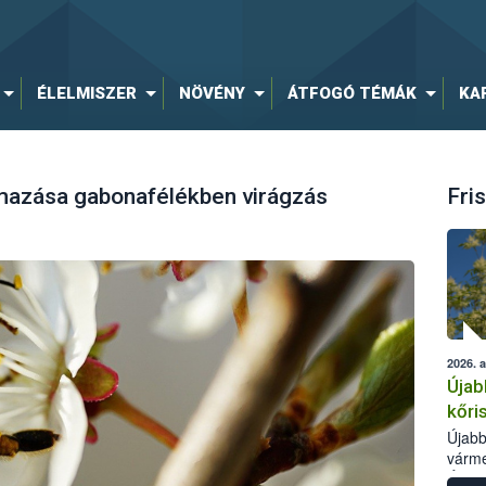
ÉLELMISZER
NÖVÉNY
ÁTFOGÓ TÉMÁK
KA
mazása gabonafélékben virágzás
Fris
2026. 
Újab
kőri
Újabb
várme
Élelm