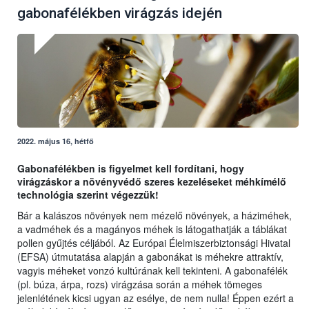
gabonafélékben virágzás idején
2022. május 16, hétfő
Gabonafélékben is figyelmet kell fordítani, hogy
virágzáskor a növényvédő szeres kezeléseket méhkímélő
technológia szerint végezzük!
Bár a kalászos növények nem mézelő növények, a háziméhek,
a vadméhek és a magányos méhek is látogathatják a táblákat
pollen gyűjtés céljából. Az Európai Élelmiszerbiztonsági Hivatal
(EFSA) útmutatása alapján a gabonákat is méhekre attraktív,
vagyis méheket vonzó kultúrának kell tekinteni. A gabonafélék
(pl. búza, árpa, rozs) virágzása során a méhek tömeges
jelenlétének kicsi ugyan az esélye, de nem nulla! Éppen ezért a