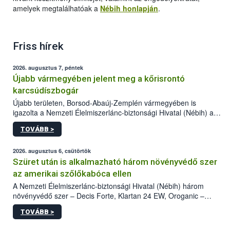
amelyek megtalálhatóak a
Nébih honlapján
.
Friss hírek
2026. augusztus 7, péntek
Újabb vármegyében jelent meg a kőrisrontó
karcsúdíszbogár
Újabb területen, Borsod-Abaúj-Zemplén vármegyében is
igazolta a Nemzeti Élelmiszerlánc-biztonsági Hivatal (Nébih) a
kőrisrontó karcsúdíszbogár (Agrilus planipennis) jelenlétét. A
TOVÁBB >
kártevőt nem csak színcsapdában találták meg, de már fertőzött
fában is azonosították. A növényvédelmi szakemberek folytatják
az intenzív felderítést, emellett az intézkedéseket a szlovák
2026. augusztus 6, csütörtök
hatósággal is összehangolják a terjedés megállítása érdekében.
Szüret után is alkalmazható három növényvédő szer
az amerikai szőlőkabóca ellen
A Nemzeti Élelmiszerlánc-biztonsági Hivatal (Nébih) három
növényvédő szer – Decis Forte, Klartan 24 EW, Oroganic –
engedélyokiratát módosította, így azok a szüretet követően,
TOVÁBB >
egészen a vesszőérettség (BBCH 91) stádiumáig
felhasználhatóak a szőlőben. A kiterjesztések célja, hogy a korai