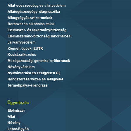
Állat-egészségügy és állatvédelem
Állategészségügyi diagnosztika
Állatgyógyászati termékek
Borászat és alkoholos italok
Élelmiszer- és takarmánybiztonság
Élelmiszerlánc-biztonsági laborhálózat
Járványvédelem
Kiemelt ügyek, EUTR
Kockázatkezelés
Mezőgazdasági genetikai erőforrások
Növényvédelem
Nyilvántartási és Felügyeleti Díj
Rendszerszervezés és felügyelet
Termékpálya-ellenőrzés
Ügyintézés
Élelmiszer
Állat
Növény
Labor/Egyéb