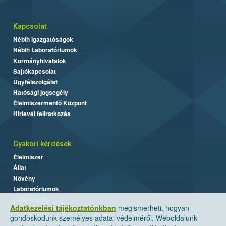
Kapcsolat
Nébih Igazgatóságok
Nébih Laboratóriumok
Kormányhivatalok
Sajtókapcsolat
Ügyfélszolgálat
Hatósági jogsegély
Élelmiszermentő Központ
Hírlevél feliratkozás
Gyakori kérdések
Élelmiszer
Állat
Növény
Laboratóriumok
Labor/Egyéb
Adatkezelési tájékoztatónkban
megismerheti, hogyan
gondoskodunk személyes adatai védelméről. Weboldalunk