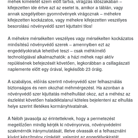
méhek kíméletét szem előtt tartva, virágzás időszakában –
kifejezetten ide értve azt az esetet is, amikor a táblán, vagy
annak szegélyében gyomnövények virágoznak – méhekre
kifejezetten kockázatos, vagy méhekre kifejezetten veszélyes
besorolású növényvédő szert kijuttatni tilos!
A méhekre mérsékelten veszélyes vagy mérsékelten kockázatos
minősítésű növényvédő szerek – amennyiben ezt az
engedélyokiratuk lehetővé teszi – csak méhkímélő
technológiával alkalmazhatók: a házi méhek napi aktív
repülésének befejezését követően, legkorábban a csillagászati
naplemente előtt egy órával, legkésőbb 23 óráig.
A szabályos, előírás szerinti növényvédő szer felhasználás
biztonságos és nem okozhat méhmérgezést. Ha azonban a
növényvédő szer kijuttatás méhelhullást okoz, azt a méhész az
észlelést követően haladéktalanul köteles bejelenteni az elhullás
helye szerint illetékes kormányhivatalnak.
A Nébih javasolja az érintetteknek, hogy a permetezést
megelőzően mindig kérjék ki növényorvos, növényvédelmi
szakmérnök iránymutatását, illetve olvassák el a felhasználni
kívánt készítmény címkéjét, valamint az engedélyokiratát,