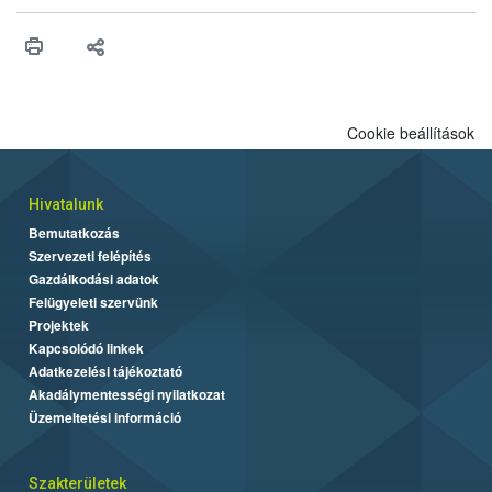
érésű szőlőkben is legyen lehetőség a károsító elleni további
védekezésre. Az Oroganic készítmény kis kiszerelésben kiskerti
felhasználók számára is elérhető és ökológiai termesztésben is
engedélyezett.
Cookie beállítások
Hivatalunk
Bemutatkozás
Szervezeti felépítés
Gazdálkodási adatok
Felügyeleti szervünk
Projektek
Kapcsolódó linkek
Adatkezelési tájékoztató
Akadálymentességi nyilatkozat
Üzemeltetési információ
Szakterületek