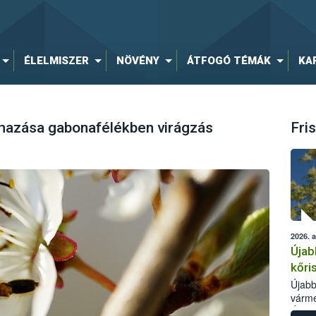
ÉLELMISZER
NÖVÉNY
ÁTFOGÓ TÉMÁK
KA
mazása gabonafélékben virágzás
Fris
2026. 
Újab
kőri
Újabb
várme
Élelm