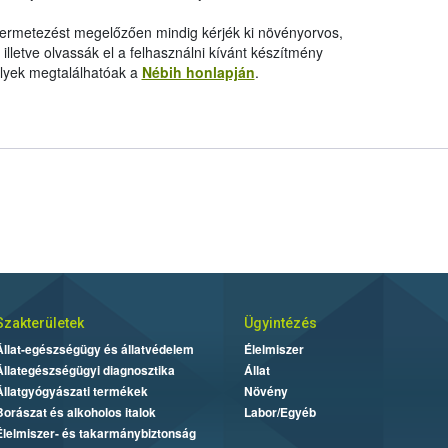
 permetezést megelőzően mindig kérjék ki növényorvos,
letve olvassák el a felhasználni kívánt készítmény
elyek megtalálhatóak a
Nébih honlapján
.
Szakterületek
Ügyintézés
Állat-egészségügy és állatvédelem
Élelmiszer
Állategészségügyi diagnosztika
Állat
Állatgyógyászati termékek
Növény
Borászat és alkoholos italok
Labor/Egyéb
Élelmiszer- és takarmánybiztonság