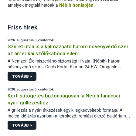
amelyek megtalálhatóak a
Nébih honlapján
.
Friss hírek
2026. augusztus 6, csütörtök
Szüret után is alkalmazható három növényvédő szer
az amerikai szőlőkabóca ellen
A Nemzeti Élelmiszerlánc-biztonsági Hivatal (Nébih) három
növényvédő szer – Decis Forte, Klartan 24 EW, Oroganic –
engedélyokiratát módosította, így azok a szüretet követően,
TOVÁBB >
egészen a vesszőérettség (BBCH 91) stádiumáig
felhasználhatóak a szőlőben. A kiterjesztések célja, hogy a korai
érésű szőlőkben is legyen lehetőség a károsító elleni további
2026. augusztus 6, csütörtök
védekezésre. Az Oroganic készítmény kis kiszerelésben kiskerti
Kerti sütögetés biztonságosan: a Nébih tanácsai
felhasználók számára is elérhető és ökológiai termesztésben is
nyári grillezéshez
engedélyezett.
A grillezés a nyári étkezések egyik legkedveltebb formája. A
meleg időjárás azonban a kórokozó, romlást okozó baktériumok
gyorsabb szaporodásának is kedvez. A szabadtéri sütögetés
TOVÁBB >
ezért nem csupán a megfelelő sütési technikáról szól: legalább
ilyen fontos az alapanyagok biztonságos kezelése, az alapvető