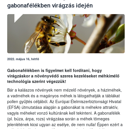
gabonafélékben virágzás idején
2022. május 16, hétfő
Gabonafélékben is figyelmet kell fordítani, hogy
virágzáskor a növényvédő szeres kezeléseket méhkímélő
technológia szerint végezzük!
Bár a kalászos növények nem mézelő növények, a háziméhek,
a vadméhek és a magányos méhek is látogathatják a táblákat
pollen gyűjtés céljából. Az Európai Élelmiszerbiztonsági Hivatal
(EFSA) útmutatása alapján a gabonákat is méhekre attraktív,
vagyis méheket vonzó kultúrának kell tekinteni. A gabonafélék
(pl. búza, árpa, rozs) virágzása során a méhek tömeges
jelenlétének kicsi ugyan az esélye, de nem nulla! Éppen ezért a