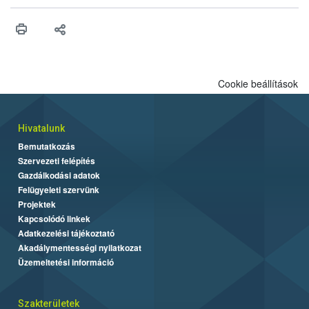
higiéniai szabályok betartása, a megfelelő hőkezelés, valamint a
maradékok szakszerű tárolása. A Nemzeti Élelmiszerlánc-
biztonsági Hivatal (Nébih) Oktatási Programja összegyűjtötte a
biztonságos grillezés legfontosabb tudnivalóit.
Cookie beállítások
Hivatalunk
Bemutatkozás
Szervezeti felépítés
Gazdálkodási adatok
Felügyeleti szervünk
Projektek
Kapcsolódó linkek
Adatkezelési tájékoztató
Akadálymentességi nyilatkozat
Üzemeltetési információ
Szakterületek