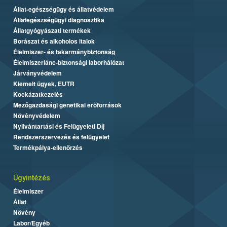
Állat-egészségügy és állatvédelem
Állategészségügyi diagnosztika
Állatgyógyászati termékek
Borászat és alkoholos italok
Élelmiszer- és takarmánybiztonság
Élelmiszerlánc-biztonsági laborhálózat
Járványvédelem
Kiemelt ügyek, EUTR
Kockázatkezelés
Mezőgazdasági genetikai erőforrások
Növényvédelem
Nyilvántartási és Felügyeleti Díj
Rendszerszervezés és felügyelet
Termékpálya-ellenőrzés
Ügyintézés
Élelmiszer
Állat
Növény
Labor/Egyéb