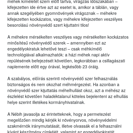
méhek kíméletét szem előtt tartva, virágzás időszakában –
kifejezetten ide értve azt az esetet is, amikor a táblán, vagy
annak szegélyében gyomnövények virágoznak – méhekre
kifejezetten kockázatos, vagy méhekre kifejezetten veszélyes
besorolású növényvédő szert kijuttatni tilos!
A méhekre mérsékelten veszélyes vagy mérsékelten kockázatos
minősítésű növényvédő szerek – amennyiben ezt az
engedélyokiratuk lehetővé teszi – csak méhkímélő
technológiával alkalmazhatók: a házi méhek napi aktív
repülésének befejezését követően, legkorábban a csillagászati
naplemente előtt egy órával, legkésőbb 23 óráig.
A szabályos, előírás szerinti növényvédő szer felhasználás
biztonságos és nem okozhat méhmérgezést. Ha azonban a
növényvédő szer kijuttatás méhelhullást okoz, azt a méhész az
észlelést követően haladéktalanul köteles bejelenteni az elhullás
helye szerint illetékes kormányhivatalnak.
A Nébih javasolja az érintetteknek, hogy a permetezést
megelőzően mindig kérjék ki növényorvos, növényvédelmi
szakmérnök iránymutatását, illetve olvassák el a felhasználni
kívánt készítmény címkéjét, valamint az engedélyokiratát,