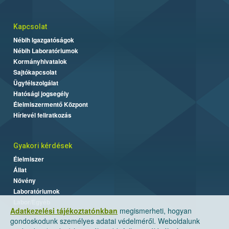
Kapcsolat
Nébih Igazgatóságok
Nébih Laboratóriumok
Kormányhivatalok
Sajtókapcsolat
Ügyfélszolgálat
Hatósági jogsegély
Élelmiszermentő Központ
Hírlevél feliratkozás
Gyakori kérdések
Élelmiszer
Állat
Növény
Laboratóriumok
Labor/Egyéb
Adatkezelési tájékoztatónkban
megismerheti, hogyan
gondoskodunk személyes adatai védelméről. Weboldalunk