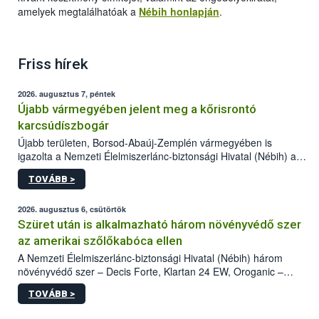
amelyek megtalálhatóak a
Nébih honlapján
.
Friss hírek
2026. augusztus 7, péntek
Újabb vármegyében jelent meg a kőrisrontó
karcsúdíszbogár
Újabb területen, Borsod-Abaúj-Zemplén vármegyében is
igazolta a Nemzeti Élelmiszerlánc-biztonsági Hivatal (Nébih) a
kőrisrontó karcsúdíszbogár (Agrilus planipennis) jelenlétét. A
TOVÁBB >
kártevőt nem csak színcsapdában találták meg, de már fertőzött
fában is azonosították. A növényvédelmi szakemberek folytatják
az intenzív felderítést, emellett az intézkedéseket a szlovák
2026. augusztus 6, csütörtök
hatósággal is összehangolják a terjedés megállítása érdekében.
Szüret után is alkalmazható három növényvédő szer
az amerikai szőlőkabóca ellen
A Nemzeti Élelmiszerlánc-biztonsági Hivatal (Nébih) három
növényvédő szer – Decis Forte, Klartan 24 EW, Oroganic –
engedélyokiratát módosította, így azok a szüretet követően,
TOVÁBB >
egészen a vesszőérettség (BBCH 91) stádiumáig
felhasználhatóak a szőlőben. A kiterjesztések célja, hogy a korai