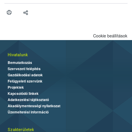
érésű szőlőkben is legyen lehetőség a károsító elleni további
védekezésre. Az Oroganic készítmény kis kiszerelésben kiskerti
felhasználók számára is elérhető és ökológiai termesztésben is
engedélyezett.
Cookie beállítások
Hivatalunk
Bemutatkozás
Szervezeti felépítés
Gazdálkodási adatok
Felügyeleti szervünk
Projektek
Kapcsolódó linkek
Adatkezelési tájékoztató
Akadálymentességi nyilatkozat
Üzemeltetési információ
Szakterületek