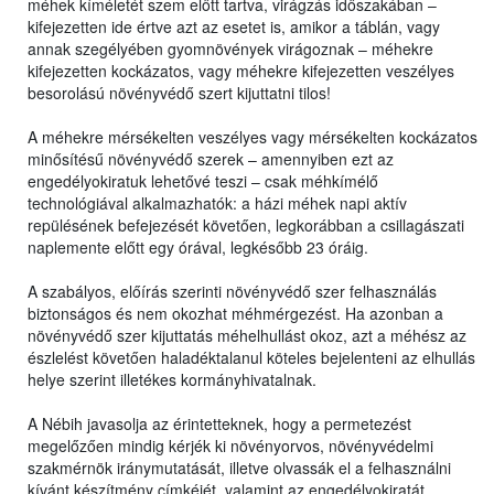
méhek kíméletét szem előtt tartva, virágzás időszakában –
kifejezetten ide értve azt az esetet is, amikor a táblán, vagy
annak szegélyében gyomnövények virágoznak – méhekre
kifejezetten kockázatos, vagy méhekre kifejezetten veszélyes
besorolású növényvédő szert kijuttatni tilos!
A méhekre mérsékelten veszélyes vagy mérsékelten kockázatos
minősítésű növényvédő szerek – amennyiben ezt az
engedélyokiratuk lehetővé teszi – csak méhkímélő
technológiával alkalmazhatók: a házi méhek napi aktív
repülésének befejezését követően, legkorábban a csillagászati
naplemente előtt egy órával, legkésőbb 23 óráig.
A szabályos, előírás szerinti növényvédő szer felhasználás
biztonságos és nem okozhat méhmérgezést. Ha azonban a
növényvédő szer kijuttatás méhelhullást okoz, azt a méhész az
észlelést követően haladéktalanul köteles bejelenteni az elhullás
helye szerint illetékes kormányhivatalnak.
A Nébih javasolja az érintetteknek, hogy a permetezést
megelőzően mindig kérjék ki növényorvos, növényvédelmi
szakmérnök iránymutatását, illetve olvassák el a felhasználni
kívánt készítmény címkéjét, valamint az engedélyokiratát,