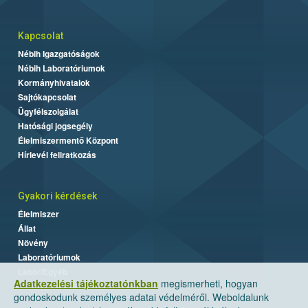
Kapcsolat
Nébih Igazgatóságok
Nébih Laboratóriumok
Kormányhivatalok
Sajtókapcsolat
Ügyfélszolgálat
Hatósági jogsegély
Élelmiszermentő Központ
Hírlevél feliratkozás
Gyakori kérdések
Élelmiszer
Állat
Növény
Laboratóriumok
Labor/Egyéb
Adatkezelési tájékoztatónkban
megismerheti, hogyan
gondoskodunk személyes adatai védelméről. Weboldalunk