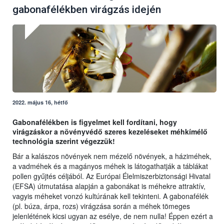
gabonafélékben virágzás idején
2022. május 16, hétfő
Gabonafélékben is figyelmet kell fordítani, hogy
virágzáskor a növényvédő szeres kezeléseket méhkímélő
technológia szerint végezzük!
Bár a kalászos növények nem mézelő növények, a háziméhek,
a vadméhek és a magányos méhek is látogathatják a táblákat
pollen gyűjtés céljából. Az Európai Élelmiszerbiztonsági Hivatal
(EFSA) útmutatása alapján a gabonákat is méhekre attraktív,
vagyis méheket vonzó kultúrának kell tekinteni. A gabonafélék
(pl. búza, árpa, rozs) virágzása során a méhek tömeges
jelenlétének kicsi ugyan az esélye, de nem nulla! Éppen ezért a