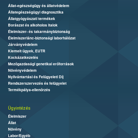
Állat-egészségügy és állatvédelem
Állategészségügyi diagnosztika
Állatgyógyászati termékek
Borászat és alkoholos italok
Élelmiszer- és takarmánybiztonság
Élelmiszerlánc-biztonsági laborhálózat
Járványvédelem
Kiemelt ügyek, EUTR
Kockázatkezelés
Mezőgazdasági genetikai erőforrások
Növényvédelem
Nyilvántartási és Felügyeleti Díj
Rendszerszervezés és felügyelet
Termékpálya-ellenőrzés
Ügyintézés
Élelmiszer
Állat
Növény
Labor/Egyéb