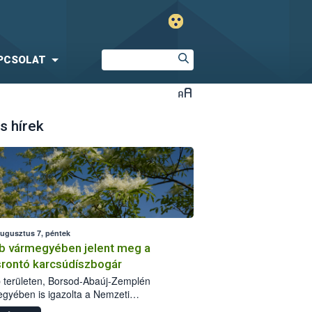
PCSOLAT
s hírek
augusztus 7, péntek
b vármegyében jelent meg a
srontó karcsúdíszbogár
 területen, Borsod-Abaúj-Zemplén
gyében is igazolta a Nemzeti
iszerlánc-biztonsági Hivatal (Nébih) a