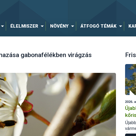
ÉLELMISZER
NÖVÉNY
ÁTFOGÓ TÉMÁK
KA
mazása gabonafélékben virágzás
Fris
2026. 
Újab
kőri
Újabb
várme
Élelm