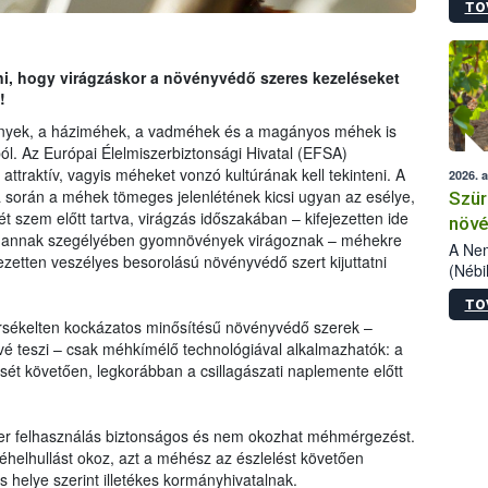
TO
kőris
jelen
talál
azono
ani, hogy virágzáskor a növényvédő szeres kezeléseket
folyta
!
intéz
nyek, a háziméhek, a vadméhek és a magányos méhek is
össze
ából. Az Európai Élelmiszerbiztonsági Hivatal (EFSA)
érdek
ttraktív, vagyis méheket vonzó kultúrának kell tekinteni. A
2026. 
a során a méhek tömeges jelenlétének kicsi ugyan az esélye,
Szür
 szem előtt tartva, virágzás időszakában – kifejezetten ide
növé
vagy annak szegélyében gyomnövények virágoznak – méhekre
szől
A Nem
ezetten veszélyes besorolású növényvédő szert kijuttatni
(Nébi
Klart
TO
módos
sékelten kockázatos minősítésű növényvédő szerek –
egész
é teszi – csak méhkímélő technológiával alkalmazhatók: a
felha
sét követően, legkorábban a csillagászati naplemente előtt
célja
lehet
Az Or
felha
szer felhasználás biztonságos és nem okozhat méhmérgezést.
terme
helhullást okoz, azt a méhész az észlelést követően
ás helye szerint illetékes kormányhivatalnak.