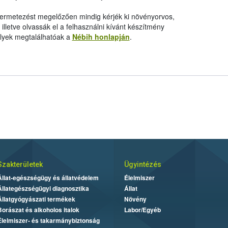
 permetezést megelőzően mindig kérjék ki növényorvos,
letve olvassák el a felhasználni kívánt készítmény
elyek megtalálhatóak a
Nébih honlapján
.
Szakterületek
Ügyintézés
Állat-egészségügy és állatvédelem
Élelmiszer
Állategészségügyi diagnosztika
Állat
Állatgyógyászati termékek
Növény
Borászat és alkoholos italok
Labor/Egyéb
Élelmiszer- és takarmánybiztonság