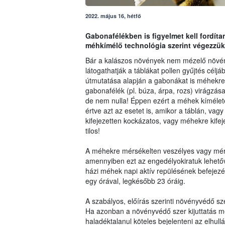
2022. május 16, hétfő
Gabonafélékben is figyelmet kell fordít
méhkímélő technológia szerint végezzük
Bár a kalászos növények nem mézelő növé
látogathatják a táblákat pollen gyűjtés célj
útmutatása alapján a gabonákat is méhekre a
gabonafélék (pl. búza, árpa, rozs) virágzás
de nem nulla! Éppen ezért a méhek kíméletét
értve azt az esetet is, amikor a táblán, 
kifejezetten kockázatos, vagy méhekre kifej
tilos!
A méhekre mérsékelten veszélyes vagy mér
amennyiben ezt az engedélyokiratuk lehetőv
házi méhek napi aktív repülésének befejezé
egy órával, legkésőbb 23 óráig.
A szabályos, előírás szerinti növényvédő 
Ha azonban a növényvédő szer kijuttatás mé
haladéktalanul köteles bejelenteni az elhull