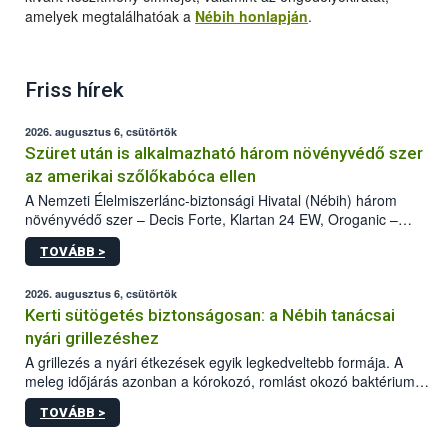
amelyek megtalálhatóak a
Nébih honlapján
.
Friss hírek
2026. augusztus 6, csütörtök
Szüret után is alkalmazható három növényvédő szer
az amerikai szőlőkabóca ellen
A Nemzeti Élelmiszerlánc-biztonsági Hivatal (Nébih) három
növényvédő szer – Decis Forte, Klartan 24 EW, Oroganic –
engedélyokiratát módosította, így azok a szüretet követően,
TOVÁBB >
egészen a vesszőérettség (BBCH 91) stádiumáig
felhasználhatóak a szőlőben. A kiterjesztések célja, hogy a korai
érésű szőlőkben is legyen lehetőség a károsító elleni további
2026. augusztus 6, csütörtök
védekezésre. Az Oroganic készítmény kis kiszerelésben kiskerti
Kerti sütögetés biztonságosan: a Nébih tanácsai
felhasználók számára is elérhető és ökológiai termesztésben is
nyári grillezéshez
engedélyezett.
A grillezés a nyári étkezések egyik legkedveltebb formája. A
meleg időjárás azonban a kórokozó, romlást okozó baktériumok
gyorsabb szaporodásának is kedvez. A szabadtéri sütögetés
TOVÁBB >
ezért nem csupán a megfelelő sütési technikáról szól: legalább
ilyen fontos az alapanyagok biztonságos kezelése, az alapvető