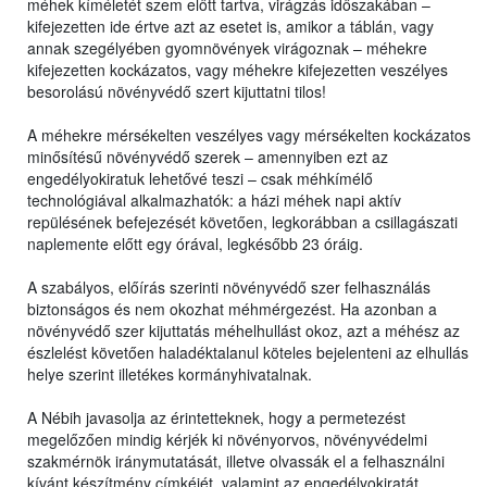
méhek kíméletét szem előtt tartva, virágzás időszakában –
kifejezetten ide értve azt az esetet is, amikor a táblán, vagy
annak szegélyében gyomnövények virágoznak – méhekre
kifejezetten kockázatos, vagy méhekre kifejezetten veszélyes
besorolású növényvédő szert kijuttatni tilos!
A méhekre mérsékelten veszélyes vagy mérsékelten kockázatos
minősítésű növényvédő szerek – amennyiben ezt az
engedélyokiratuk lehetővé teszi – csak méhkímélő
technológiával alkalmazhatók: a házi méhek napi aktív
repülésének befejezését követően, legkorábban a csillagászati
naplemente előtt egy órával, legkésőbb 23 óráig.
A szabályos, előírás szerinti növényvédő szer felhasználás
biztonságos és nem okozhat méhmérgezést. Ha azonban a
növényvédő szer kijuttatás méhelhullást okoz, azt a méhész az
észlelést követően haladéktalanul köteles bejelenteni az elhullás
helye szerint illetékes kormányhivatalnak.
A Nébih javasolja az érintetteknek, hogy a permetezést
megelőzően mindig kérjék ki növényorvos, növényvédelmi
szakmérnök iránymutatását, illetve olvassák el a felhasználni
kívánt készítmény címkéjét, valamint az engedélyokiratát,