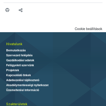
higiéniai szabályok betartása, a megfelelő hőkezelés, valamint a
maradékok szakszerű tárolása. A Nemzeti Élelmiszerlánc-
biztonsági Hivatal (Nébih) Oktatási Programja összegyűjtötte a
biztonságos grillezés legfontosabb tudnivalóit.
Cookie beállítások
Hivatalunk
Bemutatkozás
Szervezeti felépítés
Gazdálkodási adatok
Felügyeleti szervünk
Projektek
Kapcsolódó linkek
Adatkezelési tájékoztató
Akadálymentességi nyilatkozat
Üzemeltetési információ
Szakterületek