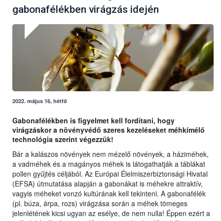
gabonafélékben virágzás idején
2022. május 16, hétfő
Gabonafélékben is figyelmet kell fordítani, hogy
virágzáskor a növényvédő szeres kezeléseket méhkímélő
technológia szerint végezzük!
Bár a kalászos növények nem mézelő növények, a háziméhek,
a vadméhek és a magányos méhek is látogathatják a táblákat
pollen gyűjtés céljából. Az Európai Élelmiszerbiztonsági Hivatal
(EFSA) útmutatása alapján a gabonákat is méhekre attraktív,
vagyis méheket vonzó kultúrának kell tekinteni. A gabonafélék
(pl. búza, árpa, rozs) virágzása során a méhek tömeges
jelenlétének kicsi ugyan az esélye, de nem nulla! Éppen ezért a