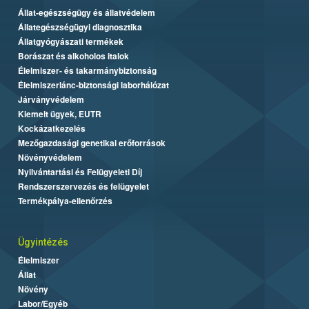
Állat-egészségügy és állatvédelem
Állategészségügyi diagnosztika
Állatgyógyászati termékek
Borászat és alkoholos italok
Élelmiszer- és takarmánybiztonság
Élelmiszerlánc-biztonsági laborhálózat
Járványvédelem
Kiemelt ügyek, EUTR
Kockázatkezelés
Mezőgazdasági genetikai erőforrások
Növényvédelem
Nyilvántartási és Felügyeleti Díj
Rendszerszervezés és felügyelet
Termékpálya-ellenőrzés
Ügyintézés
Élelmiszer
Állat
Növény
Labor/Egyéb