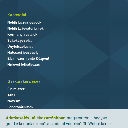
Kapcsolat
Nébih Igazgatóságok
Nébih Laboratóriumok
Kormányhivatalok
Sajtókapcsolat
Ügyfélszolgálat
Hatósági jogsegély
Élelmiszermentő Központ
Hírlevél feliratkozás
Gyakori kérdések
Élelmiszer
Állat
Növény
Laboratóriumok
Labor/Egyéb
Adatkezelési tájékoztatónkban
megismerheti, hogyan
gondoskodunk személyes adatai védelméről. Weboldalunk