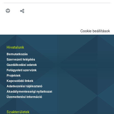
érésű szőlőkben is legyen lehetőség a károsító elleni további
védekezésre. Az Oroganic készítmény kis kiszerelésben kiskerti
felhasználók számára is elérhető és ökológiai termesztésben is
engedélyezett.
Cookie beállítások
Hivatalunk
Bemutatkozás
Szervezeti felépítés
Gazdálkodási adatok
Felügyeleti szervünk
Projektek
Kapcsolódó linkek
Adatkezelési tájékoztató
Akadálymentességi nyilatkozat
Üzemeltetési információ
Szakterületek