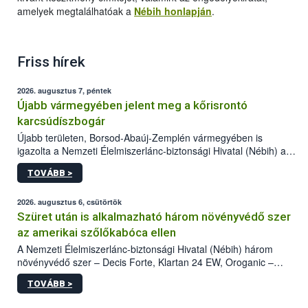
amelyek megtalálhatóak a
Nébih honlapján
.
Friss hírek
2026. augusztus 7, péntek
Újabb vármegyében jelent meg a kőrisrontó
karcsúdíszbogár
Újabb területen, Borsod-Abaúj-Zemplén vármegyében is
igazolta a Nemzeti Élelmiszerlánc-biztonsági Hivatal (Nébih) a
kőrisrontó karcsúdíszbogár (Agrilus planipennis) jelenlétét. A
TOVÁBB >
kártevőt nem csak színcsapdában találták meg, de már fertőzött
fában is azonosították. A növényvédelmi szakemberek folytatják
az intenzív felderítést, emellett az intézkedéseket a szlovák
2026. augusztus 6, csütörtök
hatósággal is összehangolják a terjedés megállítása érdekében.
Szüret után is alkalmazható három növényvédő szer
az amerikai szőlőkabóca ellen
A Nemzeti Élelmiszerlánc-biztonsági Hivatal (Nébih) három
növényvédő szer – Decis Forte, Klartan 24 EW, Oroganic –
engedélyokiratát módosította, így azok a szüretet követően,
TOVÁBB >
egészen a vesszőérettség (BBCH 91) stádiumáig
felhasználhatóak a szőlőben. A kiterjesztések célja, hogy a korai