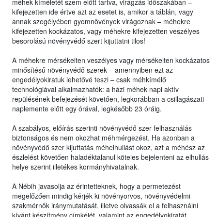
méhek kíméletét szem előtt tartva, virágzás időszakában –
kifejezetten ide értve azt az esetet is, amikor a táblán, vagy
annak szegélyében gyomnövények virágoznak – méhekre
kifejezetten kockázatos, vagy méhekre kifejezetten veszélyes
besorolású növényvédő szert kijuttatni tilos!
A méhekre mérsékelten veszélyes vagy mérsékelten kockázatos
minősítésű növényvédő szerek – amennyiben ezt az
engedélyokiratuk lehetővé teszi – csak méhkímélő
technológiával alkalmazhatók: a házi méhek napi aktív
repülésének befejezését követően, legkorábban a csillagászati
naplemente előtt egy órával, legkésőbb 23 óráig.
A szabályos, előírás szerinti növényvédő szer felhasználás
biztonságos és nem okozhat méhmérgezést. Ha azonban a
növényvédő szer kijuttatás méhelhullást okoz, azt a méhész az
észlelést követően haladéktalanul köteles bejelenteni az elhullás
helye szerint illetékes kormányhivatalnak.
A Nébih javasolja az érintetteknek, hogy a permetezést
megelőzően mindig kérjék ki növényorvos, növényvédelmi
szakmérnök iránymutatását, illetve olvassák el a felhasználni
kívánt készítmény címkéjét, valamint az engedélyokiratát,