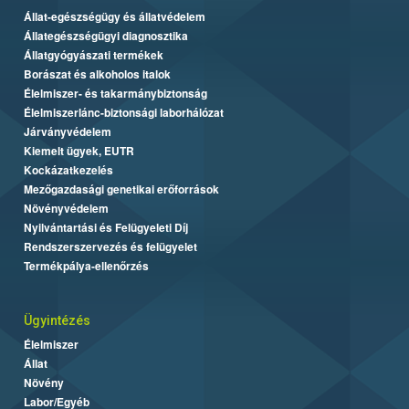
Állat-egészségügy és állatvédelem
Állategészségügyi diagnosztika
Állatgyógyászati termékek
Borászat és alkoholos italok
Élelmiszer- és takarmánybiztonság
Élelmiszerlánc-biztonsági laborhálózat
Járványvédelem
Kiemelt ügyek, EUTR
Kockázatkezelés
Mezőgazdasági genetikai erőforrások
Növényvédelem
Nyilvántartási és Felügyeleti Díj
Rendszerszervezés és felügyelet
Termékpálya-ellenőrzés
Ügyintézés
Élelmiszer
Állat
Növény
Labor/Egyéb