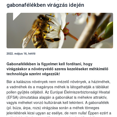
gabonafélékben virágzás idején
2022. május 16, hétfő
Gabonafélékben is figyelmet kell fordítani, hogy
virágzáskor a növényvédő szeres kezeléseket méhkímélő
technológia szerint végezzük!
Bár a kalászos növények nem mézelő növények, a háziméhek,
a vadméhek és a magányos méhek is látogathatják a táblákat
pollen gyűjtés céljából. Az Európai Élelmiszerbiztonsági Hivatal
(EFSA) útmutatása alapján a gabonákat is méhekre attraktív,
vagyis méheket vonzó kultúrának kell tekinteni. A gabonafélék
(pl. búza, árpa, rozs) virágzása során a méhek tömeges
jelenlétének kicsi ugyan az esélye, de nem nulla! Éppen ezért a