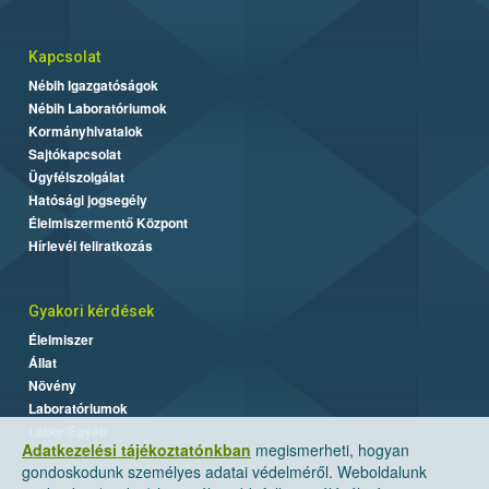
Kapcsolat
Nébih Igazgatóságok
Nébih Laboratóriumok
Kormányhivatalok
Sajtókapcsolat
Ügyfélszolgálat
Hatósági jogsegély
Élelmiszermentő Központ
Hírlevél feliratkozás
Gyakori kérdések
Élelmiszer
Állat
Növény
Laboratóriumok
Labor/Egyéb
Adatkezelési tájékoztatónkban
megismerheti, hogyan
gondoskodunk személyes adatai védelméről. Weboldalunk