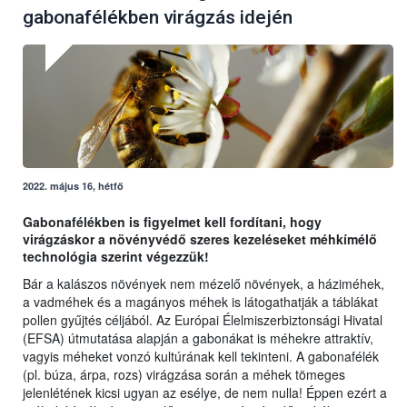
gabonafélékben virágzás idején
2022. május 16, hétfő
Gabonafélékben is figyelmet kell fordítani, hogy
virágzáskor a növényvédő szeres kezeléseket méhkímélő
technológia szerint végezzük!
Bár a kalászos növények nem mézelő növények, a háziméhek,
a vadméhek és a magányos méhek is látogathatják a táblákat
pollen gyűjtés céljából. Az Európai Élelmiszerbiztonsági Hivatal
(EFSA) útmutatása alapján a gabonákat is méhekre attraktív,
vagyis méheket vonzó kultúrának kell tekinteni. A gabonafélék
(pl. búza, árpa, rozs) virágzása során a méhek tömeges
jelenlétének kicsi ugyan az esélye, de nem nulla! Éppen ezért a