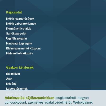
Kapcsolat
Nébih Igazgatóságok
Nébih Laboratóriumok
Kormányhivatalok
Sajtókapcsolat
Ügyfélszolgálat
Hatósági jogsegély
Élelmiszermentő Központ
Hírlevél feliratkozás
Gyakori kérdések
Élelmiszer
Állat
Növény
Laboratóriumok
Labor/Egyéb
Adatkezelési tájékoztatónkban
megismerheti, hogyan
gondoskodunk személyes adatai védelméről. Weboldalunk