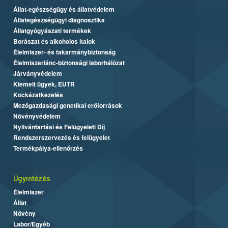
Állat-egészségügy és állatvédelem
Állategészségügyi diagnosztika
Állatgyógyászati termékek
Borászat és alkoholos italok
Élelmiszer- és takarmánybiztonság
Élelmiszerlánc-biztonsági laborhálózat
Járványvédelem
Kiemelt ügyek, EUTR
Kockázatkezelés
Mezőgazdasági genetikai erőforrások
Növényvédelem
Nyilvántartási és Felügyeleti Díj
Rendszerszervezés és felügyelet
Termékpálya-ellenőrzés
Ügyintézés
Élelmiszer
Állat
Növény
Labor/Egyéb