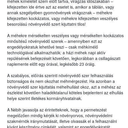
méhek kíméletét szem előtt tartva, virágzás időszakában –
kifejezetten ide értve azt az esetet is, amikor a táblán, vagy
annak szegélyében gyomnövények virágoznak – méhekre
kifejezetten kockázatos, vagy méhekre kifejezetten veszélyes
besorolású növényvédő szert kijuttatni tilos!
A méhekre mérsékelten veszélyes vagy mérsékelten kockázatos
minősítésű növényvédő szerek – amennyiben ezt az
engedélyokiratuk lehetővé teszi – csak méhkímélő
technológiával alkalmazhatók: a házi méhek napi aktív
repülésének befejezését követően, legkorábban a csillagászati
naplemente előtt egy órával, legkésőbb 23 óráig.
A szabályos, előírás szerinti növényvédő szer felhasználás
biztonságos és nem okozhat méhmérgezést. Ha azonban a
növényvédő szer kijuttatás méhelhullást okoz, azt a méhész az
észlelést követően haladéktalanul köteles bejelenteni az elhullás
helye szerint illetékes kormányhivatalnak.
A Nébih javasolja az érintetteknek, hogy a permetezést
megelőzően mindig kérjék ki növényorvos, növényvédelmi
szakmérnök iránymutatását, illetve olvassák el a felhasználni
kívánt készítmény címkéjét, valamint az engedélyokiratát,