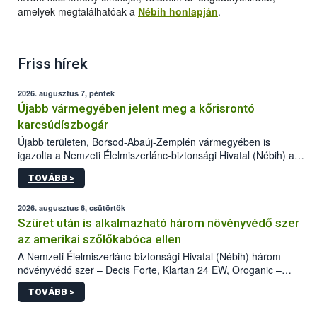
amelyek megtalálhatóak a
Nébih honlapján
.
Friss hírek
2026. augusztus 7, péntek
Újabb vármegyében jelent meg a kőrisrontó
karcsúdíszbogár
Újabb területen, Borsod-Abaúj-Zemplén vármegyében is
igazolta a Nemzeti Élelmiszerlánc-biztonsági Hivatal (Nébih) a
kőrisrontó karcsúdíszbogár (Agrilus planipennis) jelenlétét. A
TOVÁBB >
kártevőt nem csak színcsapdában találták meg, de már fertőzött
fában is azonosították. A növényvédelmi szakemberek folytatják
az intenzív felderítést, emellett az intézkedéseket a szlovák
2026. augusztus 6, csütörtök
hatósággal is összehangolják a terjedés megállítása érdekében.
Szüret után is alkalmazható három növényvédő szer
az amerikai szőlőkabóca ellen
A Nemzeti Élelmiszerlánc-biztonsági Hivatal (Nébih) három
növényvédő szer – Decis Forte, Klartan 24 EW, Oroganic –
engedélyokiratát módosította, így azok a szüretet követően,
TOVÁBB >
egészen a vesszőérettség (BBCH 91) stádiumáig
felhasználhatóak a szőlőben. A kiterjesztések célja, hogy a korai