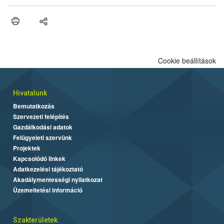
érésű szőlőkben is legyen lehetőség a károsító elleni további
védekezésre. Az Oroganic készítmény kis kiszerelésben kiskerti
felhasználók számára is elérhető és ökológiai termesztésben is
engedélyezett.
Cookie beállítások
Hivatalunk
Bemutatkozás
Szervezeti felépítés
Gazdálkodási adatok
Felügyeleti szervünk
Projektek
Kapcsolódó linkek
Adatkezelési tájékoztató
Akadálymentességi nyilatkozat
Üzemeltetési információ
Szakterületek