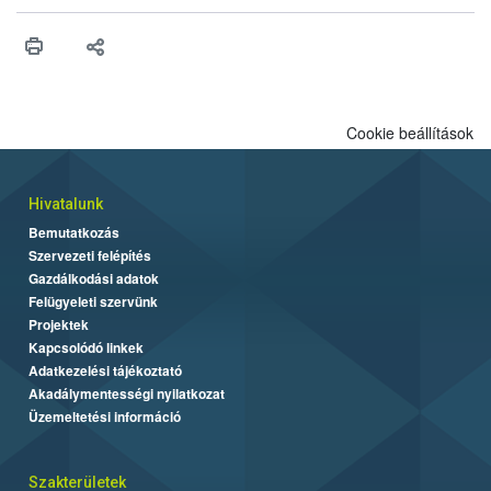
érésű szőlőkben is legyen lehetőség a károsító elleni további
védekezésre. Az Oroganic készítmény kis kiszerelésben kiskerti
felhasználók számára is elérhető és ökológiai termesztésben is
engedélyezett.
Cookie beállítások
Hivatalunk
Bemutatkozás
Szervezeti felépítés
Gazdálkodási adatok
Felügyeleti szervünk
Projektek
Kapcsolódó linkek
Adatkezelési tájékoztató
Akadálymentességi nyilatkozat
Üzemeltetési információ
Szakterületek