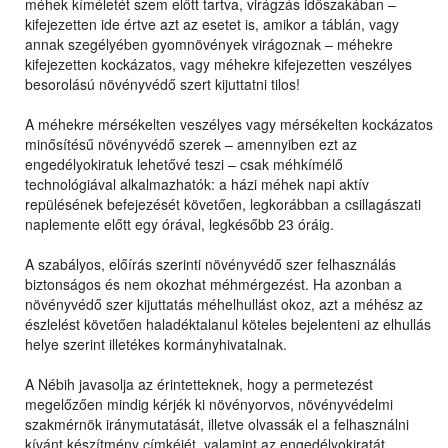
méhek kíméletét szem előtt tartva, virágzás időszakában –
kifejezetten ide értve azt az esetet is, amikor a táblán, vagy
annak szegélyében gyomnövények virágoznak – méhekre
kifejezetten kockázatos, vagy méhekre kifejezetten veszélyes
besorolású növényvédő szert kijuttatni tilos!
A méhekre mérsékelten veszélyes vagy mérsékelten kockázatos
minősítésű növényvédő szerek – amennyiben ezt az
engedélyokiratuk lehetővé teszi – csak méhkímélő
technológiával alkalmazhatók: a házi méhek napi aktív
repülésének befejezését követően, legkorábban a csillagászati
naplemente előtt egy órával, legkésőbb 23 óráig.
A szabályos, előírás szerinti növényvédő szer felhasználás
biztonságos és nem okozhat méhmérgezést. Ha azonban a
növényvédő szer kijuttatás méhelhullást okoz, azt a méhész az
észlelést követően haladéktalanul köteles bejelenteni az elhullás
helye szerint illetékes kormányhivatalnak.
A Nébih javasolja az érintetteknek, hogy a permetezést
megelőzően mindig kérjék ki növényorvos, növényvédelmi
szakmérnök iránymutatását, illetve olvassák el a felhasználni
kívánt készítmény címkéjét, valamint az engedélyokiratát,