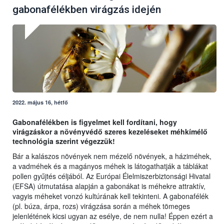
gabonafélékben virágzás idején
2022. május 16, hétfő
Gabonafélékben is figyelmet kell fordítani, hogy
virágzáskor a növényvédő szeres kezeléseket méhkímélő
technológia szerint végezzük!
Bár a kalászos növények nem mézelő növények, a háziméhek,
a vadméhek és a magányos méhek is látogathatják a táblákat
pollen gyűjtés céljából. Az Európai Élelmiszerbiztonsági Hivatal
(EFSA) útmutatása alapján a gabonákat is méhekre attraktív,
vagyis méheket vonzó kultúrának kell tekinteni. A gabonafélék
(pl. búza, árpa, rozs) virágzása során a méhek tömeges
jelenlétének kicsi ugyan az esélye, de nem nulla! Éppen ezért a