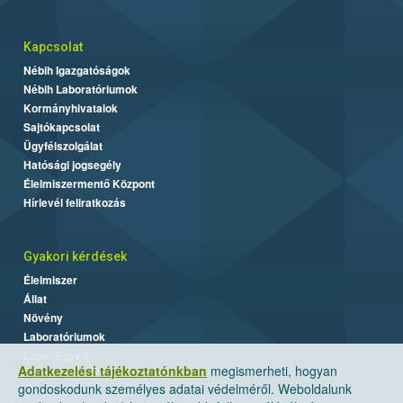
Kapcsolat
Nébih Igazgatóságok
Nébih Laboratóriumok
Kormányhivatalok
Sajtókapcsolat
Ügyfélszolgálat
Hatósági jogsegély
Élelmiszermentő Központ
Hírlevél feliratkozás
Gyakori kérdések
Élelmiszer
Állat
Növény
Laboratóriumok
Labor/Egyéb
Adatkezelési tájékoztatónkban
megismerheti, hogyan
gondoskodunk személyes adatai védelméről. Weboldalunk