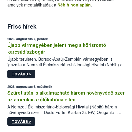
amelyek megtalálhatóak a
Nébih honlapján
.
Friss hírek
2026. augusztus 7, péntek
Újabb vármegyében jelent meg a kőrisrontó
karcsúdíszbogár
Újabb területen, Borsod-Abaúj-Zemplén vármegyében is
igazolta a Nemzeti Élelmiszerlánc-biztonsági Hivatal (Nébih) a
kőrisrontó karcsúdíszbogár (Agrilus planipennis) jelenlétét. A
TOVÁBB >
kártevőt nem csak színcsapdában találták meg, de már fertőzött
fában is azonosították. A növényvédelmi szakemberek folytatják
az intenzív felderítést, emellett az intézkedéseket a szlovák
2026. augusztus 6, csütörtök
hatósággal is összehangolják a terjedés megállítása érdekében.
Szüret után is alkalmazható három növényvédő szer
az amerikai szőlőkabóca ellen
A Nemzeti Élelmiszerlánc-biztonsági Hivatal (Nébih) három
növényvédő szer – Decis Forte, Klartan 24 EW, Oroganic –
engedélyokiratát módosította, így azok a szüretet követően,
TOVÁBB >
egészen a vesszőérettség (BBCH 91) stádiumáig
felhasználhatóak a szőlőben. A kiterjesztések célja, hogy a korai