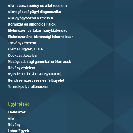
Állat-egészségügy és állatvédelem
Állategészségügyi diagnosztika
Állatgyógyászati termékek
Borászat és alkoholos italok
Élelmiszer- és takarmánybiztonság
Élelmiszerlánc-biztonsági laborhálózat
Járványvédelem
Kiemelt ügyek, EUTR
Kockázatkezelés
Mezőgazdasági genetikai erőforrások
Növényvédelem
Nyilvántartási és Felügyeleti Díj
Rendszerszervezés és felügyelet
Termékpálya-ellenőrzés
Ügyintézés
Élelmiszer
Állat
Növény
Labor/Egyéb