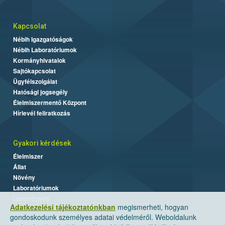
Kapcsolat
Nébih Igazgatóságok
Nébih Laboratóriumok
Kormányhivatalok
Sajtókapcsolat
Ügyfélszolgálat
Hatósági jogsegély
Élelmiszermentő Központ
Hírlevél feliratkozás
Gyakori kérdések
Élelmiszer
Állat
Növény
Laboratóriumok
Labor/Egyéb
Adatkezelési tájékoztatónkban
megismerheti, hogyan
gondoskodunk személyes adatai védelméről. Weboldalunk