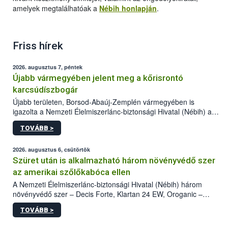
amelyek megtalálhatóak a
Nébih honlapján
.
Friss hírek
2026. augusztus 7, péntek
Újabb vármegyében jelent meg a kőrisrontó
karcsúdíszbogár
Újabb területen, Borsod-Abaúj-Zemplén vármegyében is
igazolta a Nemzeti Élelmiszerlánc-biztonsági Hivatal (Nébih) a
kőrisrontó karcsúdíszbogár (Agrilus planipennis) jelenlétét. A
TOVÁBB >
kártevőt nem csak színcsapdában találták meg, de már fertőzött
fában is azonosították. A növényvédelmi szakemberek folytatják
az intenzív felderítést, emellett az intézkedéseket a szlovák
2026. augusztus 6, csütörtök
hatósággal is összehangolják a terjedés megállítása érdekében.
Szüret után is alkalmazható három növényvédő szer
az amerikai szőlőkabóca ellen
A Nemzeti Élelmiszerlánc-biztonsági Hivatal (Nébih) három
növényvédő szer – Decis Forte, Klartan 24 EW, Oroganic –
engedélyokiratát módosította, így azok a szüretet követően,
TOVÁBB >
egészen a vesszőérettség (BBCH 91) stádiumáig
felhasználhatóak a szőlőben. A kiterjesztések célja, hogy a korai