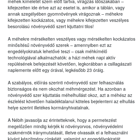
méhek kíméletét szem előtt tartva, virágzás időszakában –
kifejezetten ide értve azt az esetet is, amikor a táblán, vagy
annak szegélyében gyomnövények virágoznak – méhekre
kifejezetten kockázatos, vagy méhekre kifejezetten veszélyes
besorolású növényvédő szert kijuttatni tilos!
A méhekre mérsékelten veszélyes vagy mérsékelten kockázatos
minősítésű növényvédő szerek – amennyiben ezt az
engedélyokiratuk lehetővé teszi – csak méhkímélő
technológiával alkalmazhatók: a házi méhek napi aktív
repülésének befejezését követően, legkorábban a csillagászati
naplemente előtt egy órával, legkésőbb 23 óráig.
A szabályos, előírás szerinti növényvédő szer felhasználás
biztonságos és nem okozhat méhmérgezést. Ha azonban a
növényvédő szer kijuttatás méhelhullást okoz, azt a méhész az
észlelést követően haladéktalanul köteles bejelenteni az elhullás
helye szerint illetékes kormányhivatalnak.
A Nébih javasolja az érintetteknek, hogy a permetezést
megelőzően mindig kérjék ki növényorvos, növényvédelmi
szakmérnök iránymutatását, illetve olvassák el a felhasználni
kívánt készítmény címkéjét, valamint az engedélyokiratát,