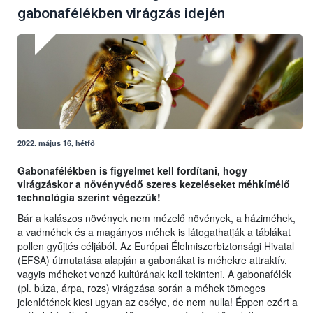
gabonafélékben virágzás idején
2022. május 16, hétfő
Gabonafélékben is figyelmet kell fordítani, hogy
virágzáskor a növényvédő szeres kezeléseket méhkímélő
technológia szerint végezzük!
Bár a kalászos növények nem mézelő növények, a háziméhek,
a vadméhek és a magányos méhek is látogathatják a táblákat
pollen gyűjtés céljából. Az Európai Élelmiszerbiztonsági Hivatal
(EFSA) útmutatása alapján a gabonákat is méhekre attraktív,
vagyis méheket vonzó kultúrának kell tekinteni. A gabonafélék
(pl. búza, árpa, rozs) virágzása során a méhek tömeges
jelenlétének kicsi ugyan az esélye, de nem nulla! Éppen ezért a