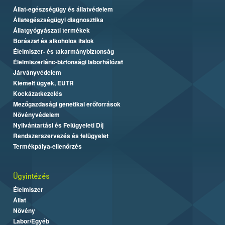
Állat-egészségügy és állatvédelem
Állategészségügyi diagnosztika
Állatgyógyászati termékek
Borászat és alkoholos italok
Élelmiszer- és takarmánybiztonság
Élelmiszerlánc-biztonsági laborhálózat
Járványvédelem
Kiemelt ügyek, EUTR
Kockázatkezelés
Mezőgazdasági genetikai erőforrások
Növényvédelem
Nyilvántartási és Felügyeleti Díj
Rendszerszervezés és felügyelet
Termékpálya-ellenőrzés
Ügyintézés
Élelmiszer
Állat
Növény
Labor/Egyéb