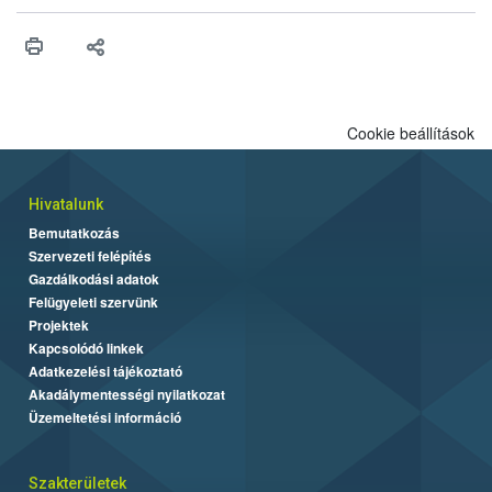
érésű szőlőkben is legyen lehetőség a károsító elleni további
védekezésre. Az Oroganic készítmény kis kiszerelésben kiskerti
felhasználók számára is elérhető és ökológiai termesztésben is
engedélyezett.
Cookie beállítások
Hivatalunk
Bemutatkozás
Szervezeti felépítés
Gazdálkodási adatok
Felügyeleti szervünk
Projektek
Kapcsolódó linkek
Adatkezelési tájékoztató
Akadálymentességi nyilatkozat
Üzemeltetési információ
Szakterületek