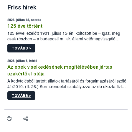
Friss hírek
2026. július 15, szerda
125 éve történt
125 évvel ezelőtt 1901. július 15-én, költözött be – igaz, még
csak részben – a budapesti m. kir. állami vetőmagvizsgáló
állomás a Kis Rókus utca 15. szám alatti, Czigler Győző által
TOVÁBB >
tervezett új épületébe.
2026. július 6, hétfő
Az ebek viselkedésének megítélésében jártas
szakértők listája
A kedvtelésből tartott állatok tartásáról és forgalmazásáról szóló
41/2010. (II. 26.) Korm.rendelet szabályozza az eb okozta fizikai
sérülés, illetve ennek veszélye keletkezésekor felmerülő
TOVÁBB >
hatósági feladatokat, valamint a veszélyes eb tartását és annak
engedélyezését. Ezen eljárások során szükség esetén be kell
vonni az ebek viselkedésének megítélésében jártas szakértőt.