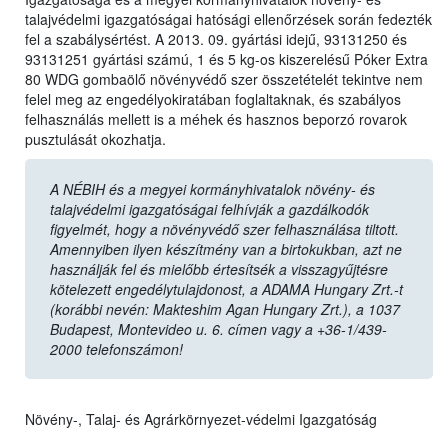
talajvédelmi igazgatóságai hatósági ellenőrzések során fedezték
fel a szabálysértést. A 2013. 09. gyártási idejű, 93131250 és
93131251 gyártási számú, 1 és 5 kg-os kiszerelésű Póker Extra
80 WDG gombaölő növényvédő szer összetételét tekintve nem
felel meg az engedélyokiratában foglaltaknak, és szabályos
felhasználás mellett is a méhek és hasznos beporzó rovarok
pusztulását okozhatja.
A NÉBIH és a megyei kormányhivatalok növény- és
talajvédelmi igazgatóságai felhívják a gazdálkodók
figyelmét, hogy a növényvédő szer felhasználása tiltott.
Amennyiben ilyen készítmény van a birtokukban, azt ne
használják fel és mielőbb értesítsék a visszagyűjtésre
kötelezett engedélytulajdonost, a ADAMA Hungary Zrt.-t
(korábbi nevén: Makteshim Agan Hungary Zrt.), a 1037
Budapest, Montevideo u. 6. címen vagy a +36-1/439-
2000 telefonszámon!
Növény-, Talaj- és Agrárkörnyezet-védelmi Igazgatóság