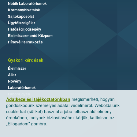
Nébih Laboratóriumok
Kormányhivatalok
Sajtókapcsolat
Ügyfélszolgálat
Hatósági jogsegély
Élelmiszermentő Központ
Hírlevél feliratkozás
Gyakori kérdések
Élelmiszer
Állat
Növény
Laboratóriumok
Labor/Egyéb
Adatkezelési tájékoztatónkban
megismerheti, hogyan
gondoskodunk személyes adatai védelméről. Weboldalunk
cookie-kat (sütiket) használ a jobb felhasználói élmény
érdekében, melynek biztosításához kérjük, kattintson az
„Elfogadom” gombra.