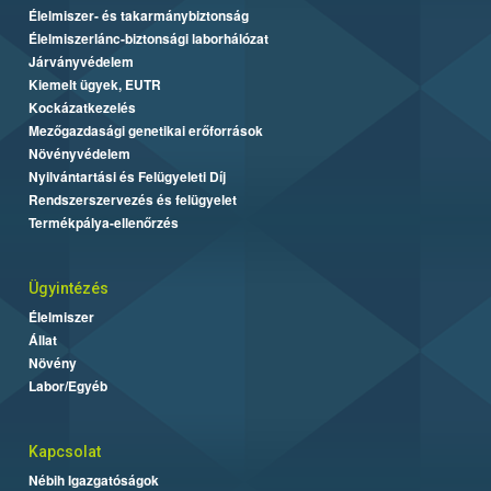
Élelmiszer- és takarmánybiztonság
Élelmiszerlánc-biztonsági laborhálózat
Járványvédelem
Kiemelt ügyek, EUTR
Kockázatkezelés
Mezőgazdasági genetikai erőforrások
Növényvédelem
Nyilvántartási és Felügyeleti Díj
Rendszerszervezés és felügyelet
Termékpálya-ellenőrzés
Ügyintézés
Élelmiszer
Állat
Növény
Labor/Egyéb
Kapcsolat
Nébih Igazgatóságok