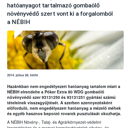
hatóanyagot tartalmazó gombaölő
növényvédő szert vont ki a forgalomból
a NÉBIH
2014. július 28, hétfő
Hazánkban nem engedélyezett hatóanyag tartalom miatt a
NÉBIH elrendelte a Póker Extra 80 WDG gombaölő
növényvédő szer 93131250 és 93131251 gyártási számú
tételeinek visszagyűjtését. A szerben szennyezésként
előforduló, nem engedélyezett hatóanyag a mézelő méhek
és egyéb hasznos beporzó rovarok pusztulását okozhatja.
A NÉBIH Növény-, Talaj- és Agrárkörnyezet-védelmi
Igazgatósága és a megyei kormányhivatalok növény- és