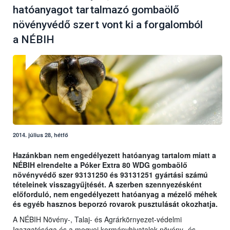
hatóanyagot tartalmazó gombaölő
növényvédő szert vont ki a forgalomból
a NÉBIH
2014. július 28, hétfő
Hazánkban nem engedélyezett hatóanyag tartalom miatt a
NÉBIH elrendelte a Póker Extra 80 WDG gombaölő
növényvédő szer 93131250 és 93131251 gyártási számú
tételeinek visszagyűjtését. A szerben szennyezésként
előforduló, nem engedélyezett hatóanyag a mézelő méhek
és egyéb hasznos beporzó rovarok pusztulását okozhatja.
A NÉBIH Növény-, Talaj- és Agrárkörnyezet-védelmi
Igazgatósága és a megyei kormányhivatalok növény- és