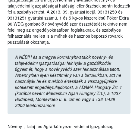
talajvédelmi igazgatóságai hatósági ellenőrzések során fedezték
fel a szabálysértést. A 2013. 09. gyártási idejű, 93131250 és
93131251 gyártási számú, 1 és 5 kg-os kiszerelésű Póker Extra
80 WDG gombaölő növényvédő szer összetételét tekintve nem
felel meg az engedélyokiratában foglaltaknak, és szabályos
felhasználás mellett is a méhek és hasznos beporzó rovarok
pusztulását okozhatja.
A NÉBIH és a megyei kormányhivatalok növény- és
talajvédelmi igazgatóságai felhívják a gazdálkodók
figyelmét, hogy a növényvédő szer felhasználása tiltott.
Amennyiben ilyen készítmény van a birtokukban, azt ne
használják fel és mielőbb értesítsék a visszagyűjtésre
kötelezett engedélytulajdonost, a ADAMA Hungary Zrt.-t
(korábbi nevén: Makteshim Agan Hungary Zrt.), a 1037
Budapest, Montevideo u. 6. címen vagy a +36-1/439-
2000 telefonszámon!
Növény-, Talaj- és Agrárkörnyezet-védelmi Igazgatóság