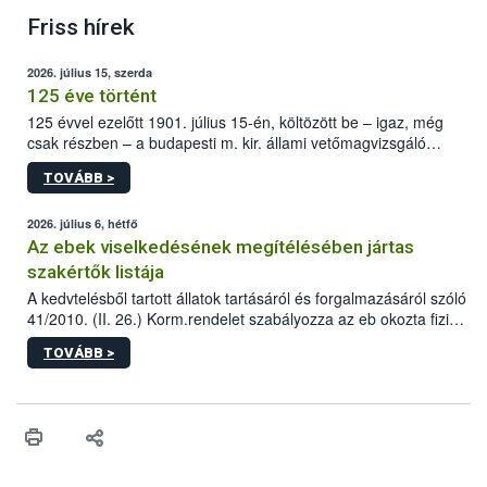
Friss hírek
2026. július 15, szerda
125 éve történt
125 évvel ezelőtt 1901. július 15-én, költözött be – igaz, még
csak részben – a budapesti m. kir. állami vetőmagvizsgáló
állomás a Kis Rókus utca 15. szám alatti, Czigler Győző által
TOVÁBB >
tervezett új épületébe.
2026. július 6, hétfő
Az ebek viselkedésének megítélésében jártas
szakértők listája
A kedvtelésből tartott állatok tartásáról és forgalmazásáról szóló
41/2010. (II. 26.) Korm.rendelet szabályozza az eb okozta fizikai
sérülés, illetve ennek veszélye keletkezésekor felmerülő
TOVÁBB >
hatósági feladatokat, valamint a veszélyes eb tartását és annak
engedélyezését. Ezen eljárások során szükség esetén be kell
vonni az ebek viselkedésének megítélésében jártas szakértőt.