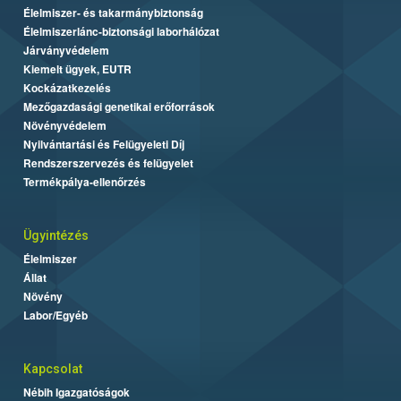
Élelmiszer- és takarmánybiztonság
Élelmiszerlánc-biztonsági laborhálózat
Járványvédelem
Kiemelt ügyek, EUTR
Kockázatkezelés
Mezőgazdasági genetikai erőforrások
Növényvédelem
Nyilvántartási és Felügyeleti Díj
Rendszerszervezés és felügyelet
Termékpálya-ellenőrzés
Ügyintézés
Élelmiszer
Állat
Növény
Labor/Egyéb
Kapcsolat
Nébih Igazgatóságok