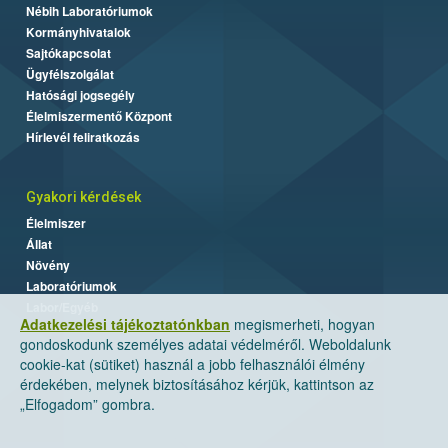
Nébih Laboratóriumok
Kormányhivatalok
Sajtókapcsolat
Ügyfélszolgálat
Hatósági jogsegély
Élelmiszermentő Központ
Hírlevél feliratkozás
Gyakori kérdések
Élelmiszer
Állat
Növény
Laboratóriumok
Labor/Egyéb
Adatkezelési tájékoztatónkban
megismerheti, hogyan
gondoskodunk személyes adatai védelméről. Weboldalunk
cookie-kat (sütiket) használ a jobb felhasználói élmény
érdekében, melynek biztosításához kérjük, kattintson az
„Elfogadom” gombra.