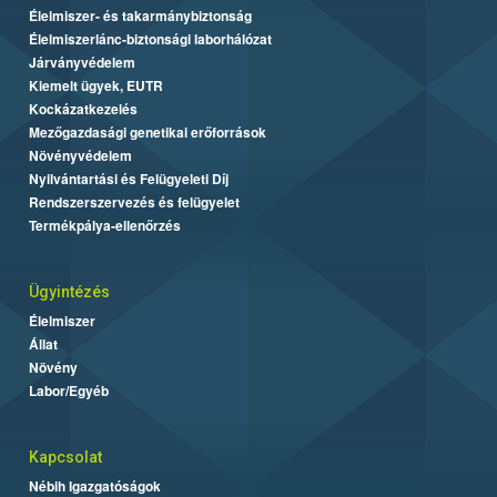
Élelmiszer- és takarmánybiztonság
Élelmiszerlánc-biztonsági laborhálózat
Járványvédelem
Kiemelt ügyek, EUTR
Kockázatkezelés
Mezőgazdasági genetikai erőforrások
Növényvédelem
Nyilvántartási és Felügyeleti Díj
Rendszerszervezés és felügyelet
Termékpálya-ellenőrzés
Ügyintézés
Élelmiszer
Állat
Növény
Labor/Egyéb
Kapcsolat
Nébih Igazgatóságok