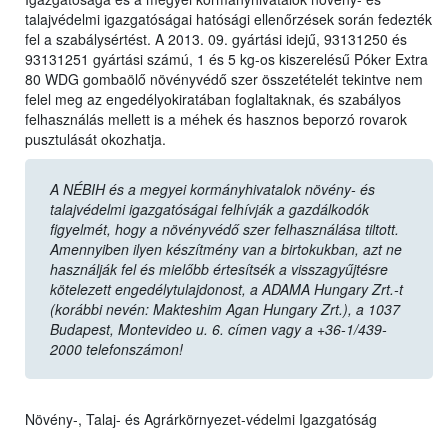
talajvédelmi igazgatóságai hatósági ellenőrzések során fedezték
fel a szabálysértést. A 2013. 09. gyártási idejű, 93131250 és
93131251 gyártási számú, 1 és 5 kg-os kiszerelésű Póker Extra
80 WDG gombaölő növényvédő szer összetételét tekintve nem
felel meg az engedélyokiratában foglaltaknak, és szabályos
felhasználás mellett is a méhek és hasznos beporzó rovarok
pusztulását okozhatja.
A NÉBIH és a megyei kormányhivatalok növény- és
talajvédelmi igazgatóságai felhívják a gazdálkodók
figyelmét, hogy a növényvédő szer felhasználása tiltott.
Amennyiben ilyen készítmény van a birtokukban, azt ne
használják fel és mielőbb értesítsék a visszagyűjtésre
kötelezett engedélytulajdonost, a ADAMA Hungary Zrt.-t
(korábbi nevén: Makteshim Agan Hungary Zrt.), a 1037
Budapest, Montevideo u. 6. címen vagy a +36-1/439-
2000 telefonszámon!
Növény-, Talaj- és Agrárkörnyezet-védelmi Igazgatóság