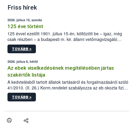
Friss hírek
2026. július 15, szerda
125 éve történt
125 évvel ezelőtt 1901. július 15-én, költözött be – igaz, még
csak részben – a budapesti m. kir. állami vetőmagvizsgáló
állomás a Kis Rókus utca 15. szám alatti, Czigler Győző által
TOVÁBB >
tervezett új épületébe.
2026. július 6, hétfő
Az ebek viselkedésének megítélésében jártas
szakértők listája
A kedvtelésből tartott állatok tartásáról és forgalmazásáról szóló
41/2010. (II. 26.) Korm.rendelet szabályozza az eb okozta fizikai
sérülés, illetve ennek veszélye keletkezésekor felmerülő
TOVÁBB >
hatósági feladatokat, valamint a veszélyes eb tartását és annak
engedélyezését. Ezen eljárások során szükség esetén be kell
vonni az ebek viselkedésének megítélésében jártas szakértőt.