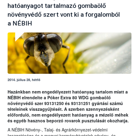
hatóanyagot tartalmazó gombaölő
növényvédő szert vont ki a forgalomból
a NÉBIH
2014. július 28, hétfő
Hazánkban nem engedélyezett hatóanyag tartalom miatt a
NÉBIH elrendelte a Póker Extra 80 WDG gombaölő
növényvédő szer 93131250 és 93131251 gyártási számú
tételeinek visszagyűjtését. A szerben szennyezésként
előforduló, nem engedélyezett hatóanyag a mézelő méhek
és egyéb hasznos beporzó rovarok pusztulását okozhatja.
A NÉBIH Növény-, Talaj- és Agrárkörnyezet-védelmi
Igazgatósága és a megyei kormányhivatalok növény- és