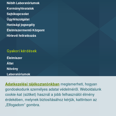
Nébih Laboratóriumok
Kormányhivatalok
Sajtókapcsolat
Ügyfélszolgálat
Hatósági jogsegély
Élelmiszermentő Központ
Hírlevél feliratkozás
Gyakori kérdések
Élelmiszer
Állat
Növény
Laboratóriumok
Labor/Egyéb
Adatkezelési tájékoztatónkban
megismerheti, hogyan
gondoskodunk személyes adatai védelméről. Weboldalunk
cookie-kat (sütiket) használ a jobb felhasználói élmény
érdekében, melynek biztosításához kérjük, kattintson az
„Elfogadom” gombra.