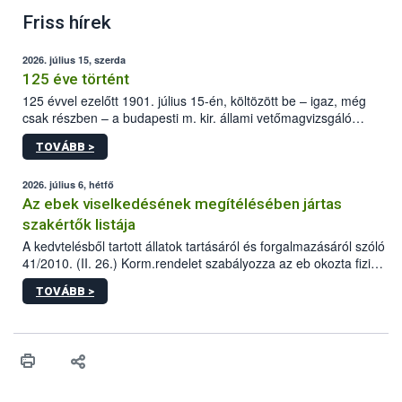
Friss hírek
2026. július 15, szerda
125 éve történt
125 évvel ezelőtt 1901. július 15-én, költözött be – igaz, még
csak részben – a budapesti m. kir. állami vetőmagvizsgáló
állomás a Kis Rókus utca 15. szám alatti, Czigler Győző által
TOVÁBB >
tervezett új épületébe.
2026. július 6, hétfő
Az ebek viselkedésének megítélésében jártas
szakértők listája
A kedvtelésből tartott állatok tartásáról és forgalmazásáról szóló
41/2010. (II. 26.) Korm.rendelet szabályozza az eb okozta fizikai
sérülés, illetve ennek veszélye keletkezésekor felmerülő
TOVÁBB >
hatósági feladatokat, valamint a veszélyes eb tartását és annak
engedélyezését. Ezen eljárások során szükség esetén be kell
vonni az ebek viselkedésének megítélésében jártas szakértőt.