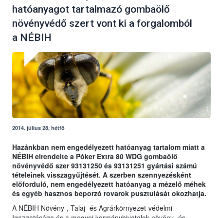
hatóanyagot tartalmazó gombaölő
növényvédő szert vont ki a forgalomból
a NÉBIH
2014. július 28, hétfő
Hazánkban nem engedélyezett hatóanyag tartalom miatt a
NÉBIH elrendelte a Póker Extra 80 WDG gombaölő
növényvédő szer 93131250 és 93131251 gyártási számú
tételeinek visszagyűjtését. A szerben szennyezésként
előforduló, nem engedélyezett hatóanyag a mézelő méhek
és egyéb hasznos beporzó rovarok pusztulását okozhatja.
A NÉBIH Növény-, Talaj- és Agrárkörnyezet-védelmi
Igazgatósága és a megyei kormányhivatalok növény- és