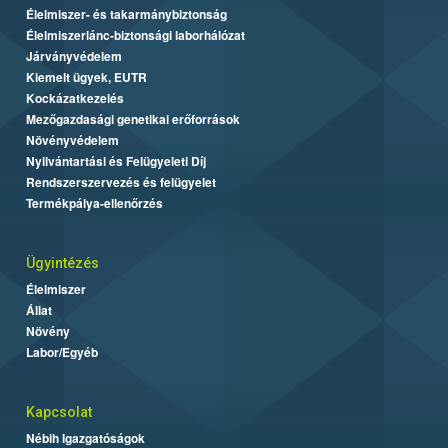
Élelmiszer- és takarmánybiztonság
Élelmiszerlánc-biztonsági laborhálózat
Járványvédelem
Kiemelt ügyek, EUTR
Kockázatkezelés
Mezőgazdasági genetikai erőforrások
Növényvédelem
Nyilvántartási és Felügyeleti Díj
Rendszerszervezés és felügyelet
Termékpálya-ellenőrzés
Ügyintézés
Élelmiszer
Állat
Növény
Labor/Egyéb
Kapcsolat
Nébih Igazgatóságok