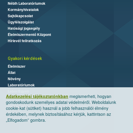
Nébih Laboratóriumok
Kormányhivatalok
Sajtókapcsolat
Ügyfélszolgálat
Hatósági jogsegély
Élelmiszermentő Központ
Hírlevél feliratkozás
Gyakori kérdések
Élelmiszer
Állat
Növény
Laboratóriumok
Labor/Egyéb
Adatkezelési tájékoztatónkban
megismerheti, hogyan
gondoskodunk személyes adatai védelméről. Weboldalunk
cookie-kat (sütiket) használ a jobb felhasználói élmény
érdekében, melynek biztosításához kérjük, kattintson az
„Elfogadom” gombra.