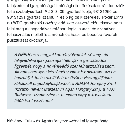
talajvédelmi igazgatóságai hatósági ellenőrzések során fedezték
fel a szabálysértést. A 2013. 09. gyártási idejű, 93131250 és
93131251 gyártási számú, 1 és 5 kg-os kiszerelésű Póker Extra
80 WDG gombaölő növényvédő szer összetételét tekintve nem
felel meg az engedélyokiratában foglaltaknak, és szabályos
felhasználás mellett is a méhek és hasznos beporzó rovarok
pusztulását okozhatja.
A NÉBIH és a megyei kormányhivatalok növény- és
talajvédelmi igazgatóságai felhívják a gazdálkodók
figyelmét, hogy a növényvédő szer felhasználása tiltott.
Amennyiben ilyen készítmény van a birtokukban, azt ne
használják fel és mielőbb értesítsék a visszagyűjtésre
kötelezett engedélytulajdonost, a ADAMA Hungary Zrt.-t
(korábbi nevén: Makteshim Agan Hungary Zrt.), a 1037
Budapest, Montevideo u. 6. címen vagy a +36-1/439-
2000 telefonszámon!
Növény-, Talaj- és Agrárkörnyezet-védelmi Igazgatóság