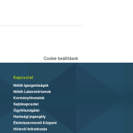
Cookie beállítások
Kapcsolat
Nébih Igazgatóságok
Nébih Laboratóriumok
Kormányhivatalok
Sajtókapcsolat
Ügyfélszolgálat
Hatósági jogsegély
Élelmiszermentő Központ
Hírlevél feliratkozás