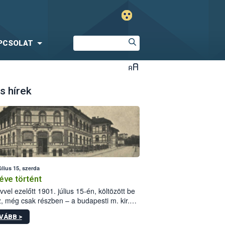
PCSOLAT
s hírek
úlius 15, szerda
éve történt
vvel ezelőtt 1901. július 15-én, költözött be
z, még csak részben – a budapesti m. kir.
i vetőmagvizsgáló állomás a Kis Rókus utca
VÁBB >
ám alatti, Czigler Győző által tervezett új