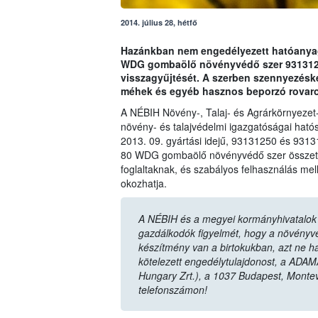
2014. július 28, hétfő
Hazánkban nem engedélyezett hatóanyag 
WDG gombaölő növényvédő szer 93131250
visszagyűjtését. A szerben szennyezésk
méhek és egyéb hasznos beporzó rovaro
A NÉBIH Növény-, Talaj- és Agrárkörnyezet
növény- és talajvédelmi igazgatóságai hatós
2013. 09. gyártási idejű, 93131250 és 9313
80 WDG gombaölő növényvédő szer összetét
foglaltaknak, és szabályos felhasználás mel
okozhatja.
A NÉBIH és a megyei kormányhivatalok n
gazdálkodók figyelmét, hogy a növényvéd
készítmény van a birtokukban, azt ne ha
kötelezett engedélytulajdonost, a ADAM
Hungary Zrt.), a 1037 Budapest, Monte
telefonszámon!