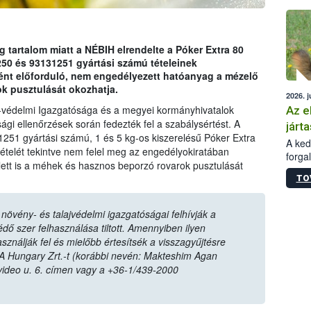
épüle
tartalom miatt a NÉBIH elrendelte a Póker Extra 80
 és 93131251 gyártási számú tételeinek
ént előforduló, nem engedélyezett hatóanyag a mézelő
k pusztulását okozhatja.
2026. j
-védelmi Igazgatósága és a megyei kormányhivatalok
Az e
ági ellenőrzések során fedezték fel a szabálysértést. A
járta
1251 gyártási számú, 1 és 5 kg-os kiszerelésű Póker Extra
A kedv
elét tekintve nem felel meg az engedélyokiratában
forga
lett is a méhek és hasznos beporzó rovarok pusztulását
Korm.
TO
sérül
felme
veszé
övény- és talajvédelmi igazgatóságai felhívják a
Ezen 
ő szer felhasználása tiltott. Amennyiben ilyen
vonni
sználják fel és mielőbb értesítsék a visszagyűjtésre
jártas
A Hungary Zrt.-t (korábbi nevén: Makteshim Agan
video u. 6. címen vagy a +36-1/439-2000