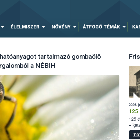
ÉLELMISZER
NÖVÉNY
ÁTFOGÓ TÉMÁK
KA
 hatóanyagot tartalmazó gombaölő
Fris
orgalomból a NÉBIH
2026. j
125 
125 é
– iga
állam
TO
15. sz