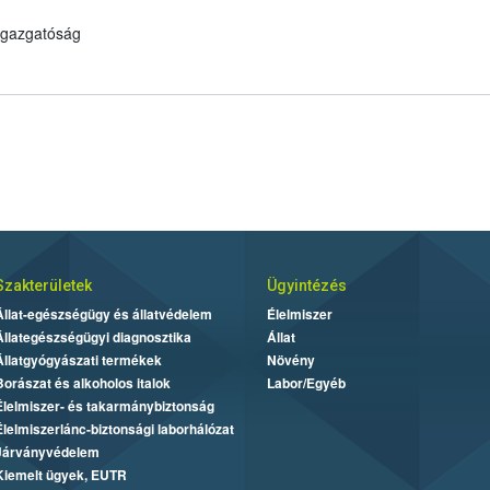
 Igazgatóság
Szakterületek
Ügyintézés
Állat-egészségügy és állatvédelem
Élelmiszer
Állategészségügyi diagnosztika
Állat
Állatgyógyászati termékek
Növény
Borászat és alkoholos italok
Labor/Egyéb
Élelmiszer- és takarmánybiztonság
Élelmiszerlánc-biztonsági laborhálózat
Járványvédelem
Kiemelt ügyek, EUTR