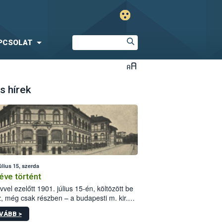
PCSOLAT
s hírek
úlius 15, szerda
éve történt
vvel ezelőtt 1901. július 15-én, költözött be
z, még csak részben – a budapesti m. kir.
i vetőmagvizsgáló állomás a Kis Rókus utca
VÁBB >
ám alatti, Czigler Győző által tervezett új