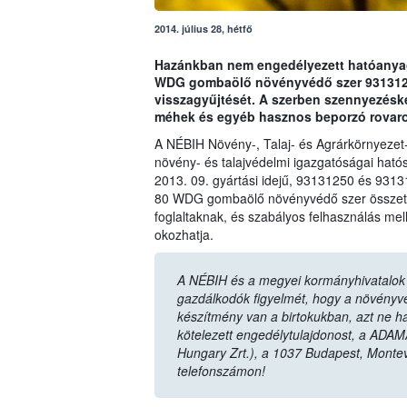
2014. július 28, hétfő
Hazánkban nem engedélyezett hatóanyag 
WDG gombaölő növényvédő szer 93131250
visszagyűjtését. A szerben szennyezésk
méhek és egyéb hasznos beporzó rovaro
A NÉBIH Növény-, Talaj- és Agrárkörnyezet
növény- és talajvédelmi igazgatóságai hatós
2013. 09. gyártási idejű, 93131250 és 9313
80 WDG gombaölő növényvédő szer összetét
foglaltaknak, és szabályos felhasználás mel
okozhatja.
A NÉBIH és a megyei kormányhivatalok n
gazdálkodók figyelmét, hogy a növényvéd
készítmény van a birtokukban, azt ne ha
kötelezett engedélytulajdonost, a ADAM
Hungary Zrt.), a 1037 Budapest, Monte
telefonszámon!