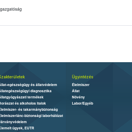
 Igazgatóság
Szakterületek
Ügyintézés
Állat-egészségügy és állatvédelem
Élelmiszer
Állategészségügyi diagnosztika
Állat
Állatgyógyászati termékek
Növény
Borászat és alkoholos italok
Labor/Egyéb
Élelmiszer- és takarmánybiztonság
Élelmiszerlánc-biztonsági laborhálózat
Járványvédelem
Kiemelt ügyek, EUTR