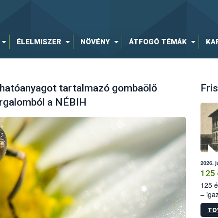
ÉLELMISZER
NÖVÉNY
ÁTFOGÓ TÉMÁK
KA
 hatóanyagot tartalmazó gombaölő
Fris
orgalomból a NÉBIH
2026. j
125 
125 é
– iga
állam
TO
15. sz