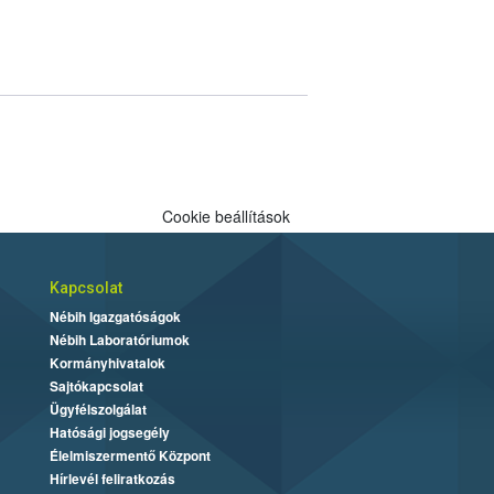
Cookie beállítások
Kapcsolat
Nébih Igazgatóságok
Nébih Laboratóriumok
Kormányhivatalok
Sajtókapcsolat
Ügyfélszolgálat
Hatósági jogsegély
Élelmiszermentő Központ
Hírlevél feliratkozás