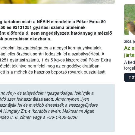
épüle
tartalom miatt a NÉBIH elrendelte a Póker Extra 80
 és 93131251 gyártási számú tételeinek
ént előforduló, nem engedélyezett hatóanyag a mézelő
k pusztulását okozhatja.
2026. j
-védelmi Igazgatósága és a megyei kormányhivatalok
Az e
ági ellenőrzések során fedezték fel a szabálysértést. A
járta
1251 gyártási számú, 1 és 5 kg-os kiszerelésű Póker Extra
A kedv
elét tekintve nem felel meg az engedélyokiratában
forga
lett is a méhek és hasznos beporzó rovarok pusztulását
Korm.
TO
sérül
felme
veszé
övény- és talajvédelmi igazgatóságai felhívják a
Ezen 
ő szer felhasználása tiltott. Amennyiben ilyen
vonni
sználják fel és mielőbb értesítsék a visszagyűjtésre
jártas
A Hungary Zrt.-t (korábbi nevén: Makteshim Agan
video u. 6. címen vagy a +36-1/439-2000