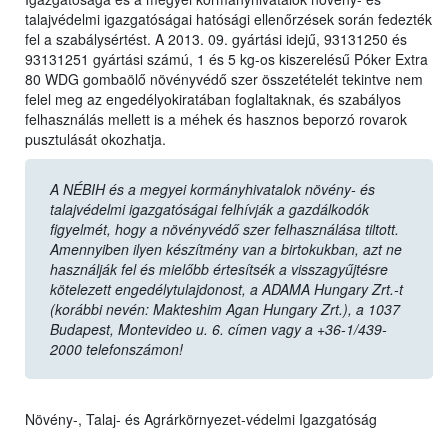
talajvédelmi igazgatóságai hatósági ellenőrzések során fedezték
fel a szabálysértést. A 2013. 09. gyártási idejű, 93131250 és
93131251 gyártási számú, 1 és 5 kg-os kiszerelésű Póker Extra
80 WDG gombaölő növényvédő szer összetételét tekintve nem
felel meg az engedélyokiratában foglaltaknak, és szabályos
felhasználás mellett is a méhek és hasznos beporzó rovarok
pusztulását okozhatja.
A NÉBIH és a megyei kormányhivatalok növény- és
talajvédelmi igazgatóságai felhívják a gazdálkodók
figyelmét, hogy a növényvédő szer felhasználása tiltott.
Amennyiben ilyen készítmény van a birtokukban, azt ne
használják fel és mielőbb értesítsék a visszagyűjtésre
kötelezett engedélytulajdonost, a ADAMA Hungary Zrt.-t
(korábbi nevén: Makteshim Agan Hungary Zrt.), a 1037
Budapest, Montevideo u. 6. címen vagy a +36-1/439-
2000 telefonszámon!
Növény-, Talaj- és Agrárkörnyezet-védelmi Igazgatóság