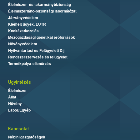
Élelmiszer- és takarmánybiztonság
Élelmiszerlánc-biztonsági laborhálózat
Járványvédelem
Kiemelt ügyek, EUTR
Kockázatkezelés
Mezőgazdasági genetikai erőforrások
Növényvédelem
Nyilvántartási és Felügyeleti Díj
Rendszerszervezés és felügyelet
Termékpálya-ellenőrzés
Ügyintézés
Élelmiszer
Állat
Növény
Labor/Egyéb
Kapcsolat
Nébih Igazgatóságok