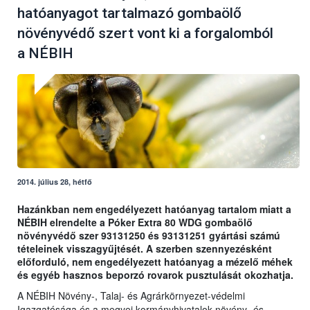
hatóanyagot tartalmazó gombaölő
növényvédő szert vont ki a forgalomból
a NÉBIH
2014. július 28, hétfő
Hazánkban nem engedélyezett hatóanyag tartalom miatt a
NÉBIH elrendelte a Póker Extra 80 WDG gombaölő
növényvédő szer 93131250 és 93131251 gyártási számú
tételeinek visszagyűjtését. A szerben szennyezésként
előforduló, nem engedélyezett hatóanyag a mézelő méhek
és egyéb hasznos beporzó rovarok pusztulását okozhatja.
A NÉBIH Növény-, Talaj- és Agrárkörnyezet-védelmi
Igazgatósága és a megyei kormányhivatalok növény- és