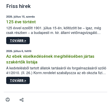
Friss hírek
2026. július 15, szerda
125 éve történt
125 évvel ezelőtt 1901. július 15-én, költözött be – igaz, még
csak részben – a budapesti m. kir. állami vetőmagvizsgáló
állomás a Kis Rókus utca 15. szám alatti, Czigler Győző által
TOVÁBB >
tervezett új épületébe.
2026. július 6, hétfő
Az ebek viselkedésének megítélésében jártas
szakértők listája
A kedvtelésből tartott állatok tartásáról és forgalmazásáról szóló
41/2010. (II. 26.) Korm.rendelet szabályozza az eb okozta fizikai
sérülés, illetve ennek veszélye keletkezésekor felmerülő
TOVÁBB >
hatósági feladatokat, valamint a veszélyes eb tartását és annak
engedélyezését. Ezen eljárások során szükség esetén be kell
vonni az ebek viselkedésének megítélésében jártas szakértőt.