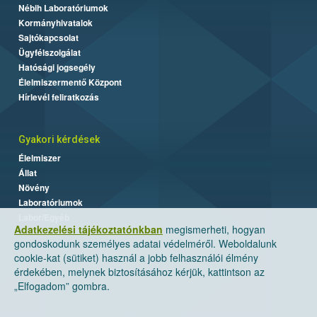
Nébih Laboratóriumok
Kormányhivatalok
Sajtókapcsolat
Ügyfélszolgálat
Hatósági jogsegély
Élelmiszermentő Központ
Hírlevél feliratkozás
Gyakori kérdések
Élelmiszer
Állat
Növény
Laboratóriumok
Labor/Egyéb
Adatkezelési tájékoztatónkban
megismerheti, hogyan
gondoskodunk személyes adatai védelméről. Weboldalunk
cookie-kat (sütiket) használ a jobb felhasználói élmény
érdekében, melynek biztosításához kérjük, kattintson az
„Elfogadom” gombra.