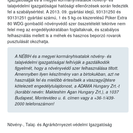
talajvédelmi igazgatóságai hatósági ellenőrzések során fedezték
fel a szabálysértést. A 2013. 09. gyártási idejű, 93131250 és
93131251 gyártási számú, 1 és 5 kg-os kiszerelésű Póker Extra
80 WDG gombaölő növényvédő szer összetételét tekintve nem
felel meg az engedélyokiratában foglaltaknak, és szabályos
felhasználás mellett is a méhek és hasznos beporzó rovarok
pusztulását okozhatja.
A NÉBIH és a megyei kormányhivatalok növény- és
talajvédelmi igazgatóságai felhívják a gazdálkodók
figyelmét, hogy a növényvédő szer felhasználása tiltott.
Amennyiben ilyen készítmény van a birtokukban, azt ne
használják fel és mielőbb értesítsék a visszagyűjtésre
kötelezett engedélytulajdonost, a ADAMA Hungary Zrt.-t
(korábbi nevén: Makteshim Agan Hungary Zrt.), a 1037
Budapest, Montevideo u. 6. címen vagy a +36-1/439-
2000 telefonszámon!
Növény-, Talaj- és Agrárkörnyezet-védelmi Igazgatóság