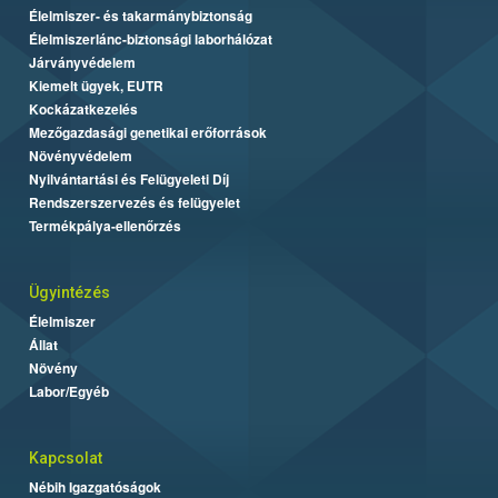
Élelmiszer- és takarmánybiztonság
Élelmiszerlánc-biztonsági laborhálózat
Járványvédelem
Kiemelt ügyek, EUTR
Kockázatkezelés
Mezőgazdasági genetikai erőforrások
Növényvédelem
Nyilvántartási és Felügyeleti Díj
Rendszerszervezés és felügyelet
Termékpálya-ellenőrzés
Ügyintézés
Élelmiszer
Állat
Növény
Labor/Egyéb
Kapcsolat
Nébih Igazgatóságok