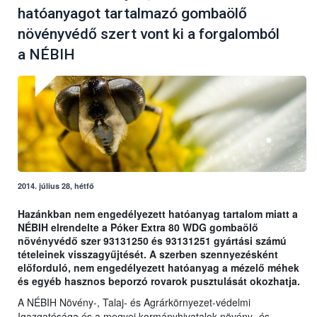
hatóanyagot tartalmazó gombaölő
növényvédő szert vont ki a forgalomból
a NÉBIH
2014. július 28, hétfő
Hazánkban nem engedélyezett hatóanyag tartalom miatt a
NÉBIH elrendelte a Póker Extra 80 WDG gombaölő
növényvédő szer 93131250 és 93131251 gyártási számú
tételeinek visszagyűjtését. A szerben szennyezésként
előforduló, nem engedélyezett hatóanyag a mézelő méhek
és egyéb hasznos beporzó rovarok pusztulását okozhatja.
A NÉBIH Növény-, Talaj- és Agrárkörnyezet-védelmi
Igazgatósága és a megyei kormányhivatalok növény- és