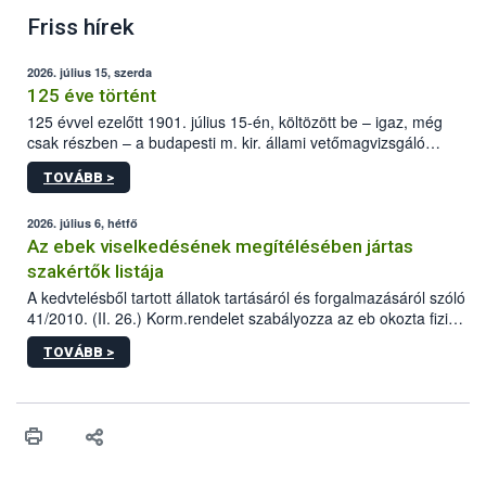
Friss hírek
2026. július 15, szerda
125 éve történt
125 évvel ezelőtt 1901. július 15-én, költözött be – igaz, még
csak részben – a budapesti m. kir. állami vetőmagvizsgáló
állomás a Kis Rókus utca 15. szám alatti, Czigler Győző által
TOVÁBB >
tervezett új épületébe.
2026. július 6, hétfő
Az ebek viselkedésének megítélésében jártas
szakértők listája
A kedvtelésből tartott állatok tartásáról és forgalmazásáról szóló
41/2010. (II. 26.) Korm.rendelet szabályozza az eb okozta fizikai
sérülés, illetve ennek veszélye keletkezésekor felmerülő
TOVÁBB >
hatósági feladatokat, valamint a veszélyes eb tartását és annak
engedélyezését. Ezen eljárások során szükség esetén be kell
vonni az ebek viselkedésének megítélésében jártas szakértőt.