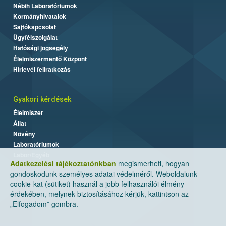
Nébih Laboratóriumok
Kormányhivatalok
Sajtókapcsolat
Ügyfélszolgálat
Hatósági jogsegély
Élelmiszermentő Központ
Hírlevél feliratkozás
Gyakori kérdések
Élelmiszer
Állat
Növény
Laboratóriumok
Labor/Egyéb
Adatkezelési tájékoztatónkban
megismerheti, hogyan
gondoskodunk személyes adatai védelméről. Weboldalunk
cookie-kat (sütiket) használ a jobb felhasználói élmény
érdekében, melynek biztosításához kérjük, kattintson az
„Elfogadom” gombra.