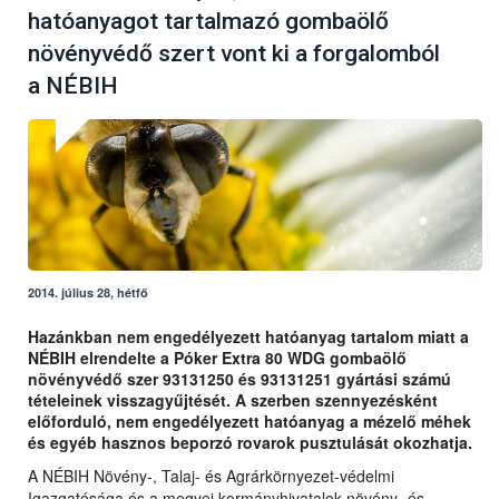
hatóanyagot tartalmazó gombaölő
növényvédő szert vont ki a forgalomból
a NÉBIH
2014. július 28, hétfő
Hazánkban nem engedélyezett hatóanyag tartalom miatt a
NÉBIH elrendelte a Póker Extra 80 WDG gombaölő
növényvédő szer 93131250 és 93131251 gyártási számú
tételeinek visszagyűjtését. A szerben szennyezésként
előforduló, nem engedélyezett hatóanyag a mézelő méhek
és egyéb hasznos beporzó rovarok pusztulását okozhatja.
A NÉBIH Növény-, Talaj- és Agrárkörnyezet-védelmi
Igazgatósága és a megyei kormányhivatalok növény- és