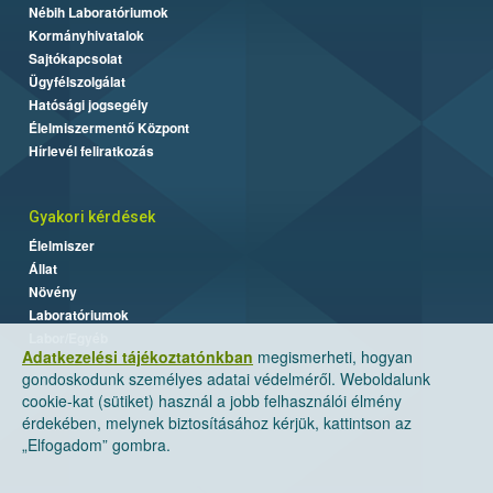
Nébih Laboratóriumok
Kormányhivatalok
Sajtókapcsolat
Ügyfélszolgálat
Hatósági jogsegély
Élelmiszermentő Központ
Hírlevél feliratkozás
Gyakori kérdések
Élelmiszer
Állat
Növény
Laboratóriumok
Labor/Egyéb
Adatkezelési tájékoztatónkban
megismerheti, hogyan
gondoskodunk személyes adatai védelméről. Weboldalunk
cookie-kat (sütiket) használ a jobb felhasználói élmény
érdekében, melynek biztosításához kérjük, kattintson az
„Elfogadom” gombra.