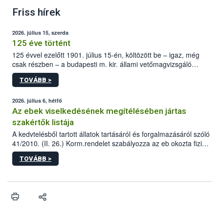
Friss hírek
2026. július 15, szerda
125 éve történt
125 évvel ezelőtt 1901. július 15-én, költözött be – igaz, még
csak részben – a budapesti m. kir. állami vetőmagvizsgáló
állomás a Kis Rókus utca 15. szám alatti, Czigler Győző által
TOVÁBB >
tervezett új épületébe.
2026. július 6, hétfő
Az ebek viselkedésének megítélésében jártas
szakértők listája
A kedvtelésből tartott állatok tartásáról és forgalmazásáról szóló
41/2010. (II. 26.) Korm.rendelet szabályozza az eb okozta fizikai
sérülés, illetve ennek veszélye keletkezésekor felmerülő
TOVÁBB >
hatósági feladatokat, valamint a veszélyes eb tartását és annak
engedélyezését. Ezen eljárások során szükség esetén be kell
vonni az ebek viselkedésének megítélésében jártas szakértőt.