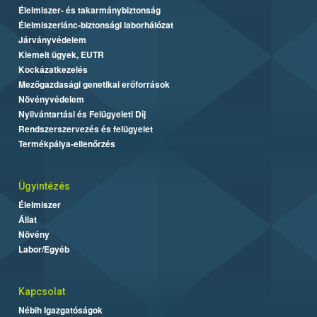
Élelmiszer- és takarmánybiztonság
Élelmiszerlánc-biztonsági laborhálózat
Járványvédelem
Kiemelt ügyek, EUTR
Kockázatkezelés
Mezőgazdasági genetikai erőforrások
Növényvédelem
Nyilvántartási és Felügyeleti Díj
Rendszerszervezés és felügyelet
Termékpálya-ellenőrzés
Ügyintézés
Élelmiszer
Állat
Növény
Labor/Egyéb
Kapcsolat
Nébih Igazgatóságok