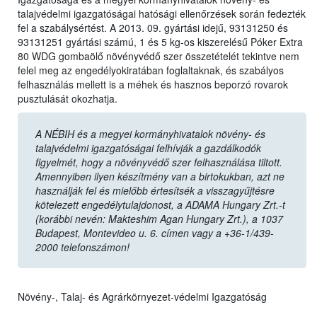
talajvédelmi igazgatóságai hatósági ellenőrzések során fedezték
fel a szabálysértést. A 2013. 09. gyártási idejű, 93131250 és
93131251 gyártási számú, 1 és 5 kg-os kiszerelésű Póker Extra
80 WDG gombaölő növényvédő szer összetételét tekintve nem
felel meg az engedélyokiratában foglaltaknak, és szabályos
felhasználás mellett is a méhek és hasznos beporzó rovarok
pusztulását okozhatja.
A NÉBIH és a megyei kormányhivatalok növény- és
talajvédelmi igazgatóságai felhívják a gazdálkodók
figyelmét, hogy a növényvédő szer felhasználása tiltott.
Amennyiben ilyen készítmény van a birtokukban, azt ne
használják fel és mielőbb értesítsék a visszagyűjtésre
kötelezett engedélytulajdonost, a ADAMA Hungary Zrt.-t
(korábbi nevén: Makteshim Agan Hungary Zrt.), a 1037
Budapest, Montevideo u. 6. címen vagy a +36-1/439-
2000 telefonszámon!
Növény-, Talaj- és Agrárkörnyezet-védelmi Igazgatóság