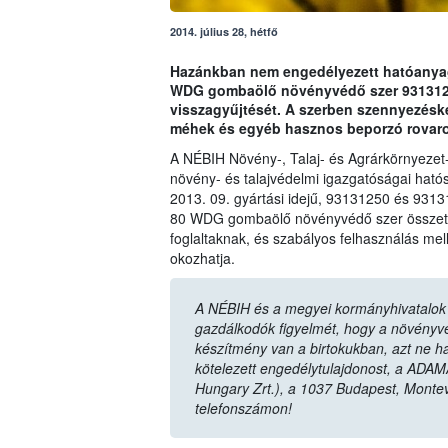
2014. július 28, hétfő
Hazánkban nem engedélyezett hatóanyag 
WDG gombaölő növényvédő szer 93131250
visszagyűjtését. A szerben szennyezésk
méhek és egyéb hasznos beporzó rovaro
A NÉBIH Növény-, Talaj- és Agrárkörnyezet
növény- és talajvédelmi igazgatóságai hatós
2013. 09. gyártási idejű, 93131250 és 9313
80 WDG gombaölő növényvédő szer összetét
foglaltaknak, és szabályos felhasználás mel
okozhatja.
A NÉBIH és a megyei kormányhivatalok n
gazdálkodók figyelmét, hogy a növényvéd
készítmény van a birtokukban, azt ne ha
kötelezett engedélytulajdonost, a ADAM
Hungary Zrt.), a 1037 Budapest, Monte
telefonszámon!