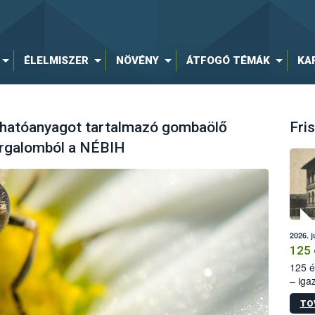
ÉLELMISZER
NÖVÉNY
ÁTFOGÓ TÉMÁK
KA
 hatóanyagot tartalmazó gombaölő
Fris
orgalomból a NÉBIH
2026. j
125 
125 é
– iga
állam
TO
15. sz