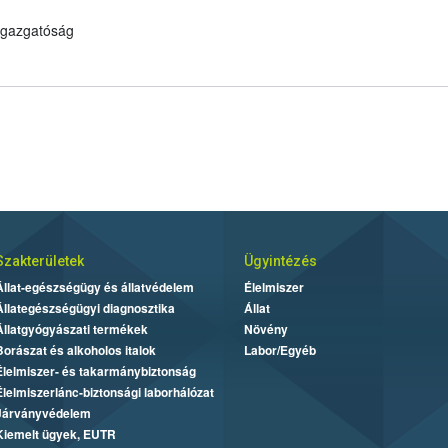
 Igazgatóság
Szakterületek
Ügyintézés
Állat-egészségügy és állatvédelem
Élelmiszer
Állategészségügyi diagnosztika
Állat
Állatgyógyászati termékek
Növény
Borászat és alkoholos italok
Labor/Egyéb
Élelmiszer- és takarmánybiztonság
Élelmiszerlánc-biztonsági laborhálózat
Járványvédelem
Kiemelt ügyek, EUTR