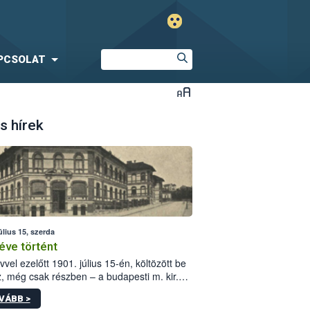
PCSOLAT
s hírek
úlius 15, szerda
éve történt
vvel ezelőtt 1901. július 15-én, költözött be
z, még csak részben – a budapesti m. kir.
i vetőmagvizsgáló állomás a Kis Rókus utca
VÁBB >
ám alatti, Czigler Győző által tervezett új