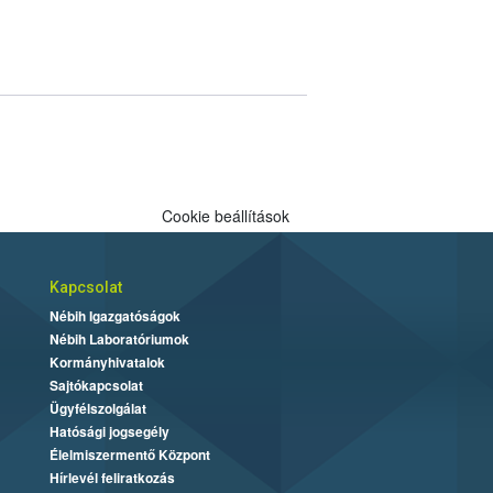
Cookie beállítások
Kapcsolat
Nébih Igazgatóságok
Nébih Laboratóriumok
Kormányhivatalok
Sajtókapcsolat
Ügyfélszolgálat
Hatósági jogsegély
Élelmiszermentő Központ
Hírlevél feliratkozás