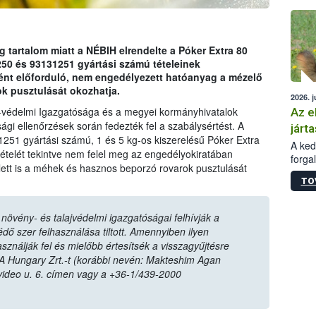
épüle
tartalom miatt a NÉBIH elrendelte a Póker Extra 80
 és 93131251 gyártási számú tételeinek
ént előforduló, nem engedélyezett hatóanyag a mézelő
k pusztulását okozhatja.
2026. j
-védelmi Igazgatósága és a megyei kormányhivatalok
Az e
ági ellenőrzések során fedezték fel a szabálysértést. A
járta
1251 gyártási számú, 1 és 5 kg-os kiszerelésű Póker Extra
A kedv
elét tekintve nem felel meg az engedélyokiratában
forga
lett is a méhek és hasznos beporzó rovarok pusztulását
Korm.
TO
sérül
felme
veszé
övény- és talajvédelmi igazgatóságai felhívják a
Ezen 
ő szer felhasználása tiltott. Amennyiben ilyen
vonni
sználják fel és mielőbb értesítsék a visszagyűjtésre
jártas
A Hungary Zrt.-t (korábbi nevén: Makteshim Agan
video u. 6. címen vagy a +36-1/439-2000