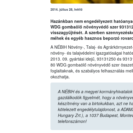
2014. július 28, hétfő
Hazánkban nem engedélyezett hatóanyag 
WDG gombaölő növényvédő szer 93131250
visszagyűjtését. A szerben szennyezésk
méhek és egyéb hasznos beporzó rovaro
A NÉBIH Növény-, Talaj- és Agrárkörnyezet
növény- és talajvédelmi igazgatóságai hatós
2013. 09. gyártási idejű, 93131250 és 9313
80 WDG gombaölő növényvédő szer összetét
foglaltaknak, és szabályos felhasználás mel
okozhatja.
A NÉBIH és a megyei kormányhivatalok n
gazdálkodók figyelmét, hogy a növényvéd
készítmény van a birtokukban, azt ne ha
kötelezett engedélytulajdonost, a ADAM
Hungary Zrt.), a 1037 Budapest, Monte
telefonszámon!