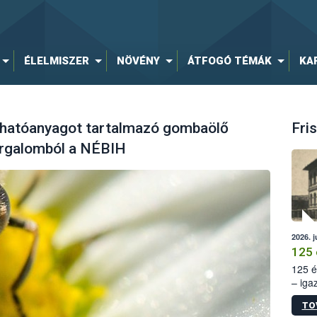
ÉLELMISZER
NÖVÉNY
ÁTFOGÓ TÉMÁK
KA
 hatóanyagot tartalmazó gombaölő
Fris
orgalomból a NÉBIH
2026. j
125 
125 é
– iga
állam
TO
15. sz