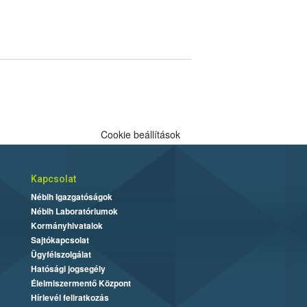
Cookie beállítások
Kapcsolat
Nébih Igazgatóságok
Nébih Laboratóriumok
Kormányhivatalok
Sajtókapcsolat
Ügyfélszolgálat
Hatósági jogsegély
Élelmiszermentő Központ
Hírlevél feliratkozás