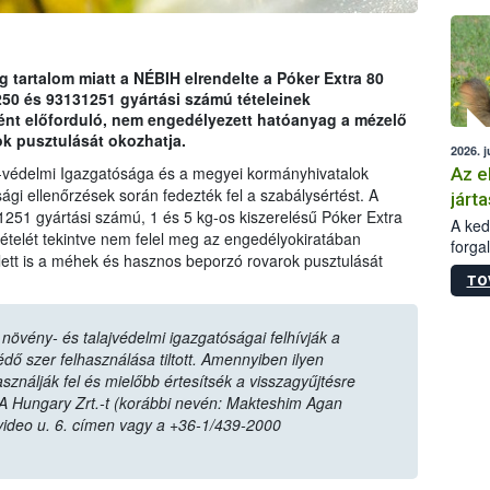
épüle
tartalom miatt a NÉBIH elrendelte a Póker Extra 80
 és 93131251 gyártási számú tételeinek
ént előforduló, nem engedélyezett hatóanyag a mézelő
k pusztulását okozhatja.
2026. j
-védelmi Igazgatósága és a megyei kormányhivatalok
Az e
ági ellenőrzések során fedezték fel a szabálysértést. A
járta
1251 gyártási számú, 1 és 5 kg-os kiszerelésű Póker Extra
A kedv
elét tekintve nem felel meg az engedélyokiratában
forga
lett is a méhek és hasznos beporzó rovarok pusztulását
Korm.
TO
sérül
felme
veszé
övény- és talajvédelmi igazgatóságai felhívják a
Ezen 
ő szer felhasználása tiltott. Amennyiben ilyen
vonni
sználják fel és mielőbb értesítsék a visszagyűjtésre
jártas
A Hungary Zrt.-t (korábbi nevén: Makteshim Agan
video u. 6. címen vagy a +36-1/439-2000