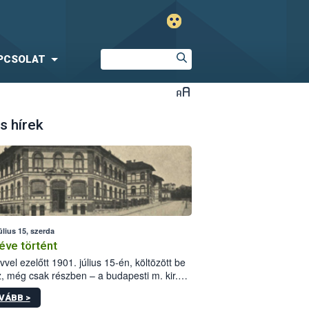
PCSOLAT
s hírek
úlius 15, szerda
éve történt
vvel ezelőtt 1901. július 15-én, költözött be
z, még csak részben – a budapesti m. kir.
i vetőmagvizsgáló állomás a Kis Rókus utca
VÁBB >
ám alatti, Czigler Győző által tervezett új