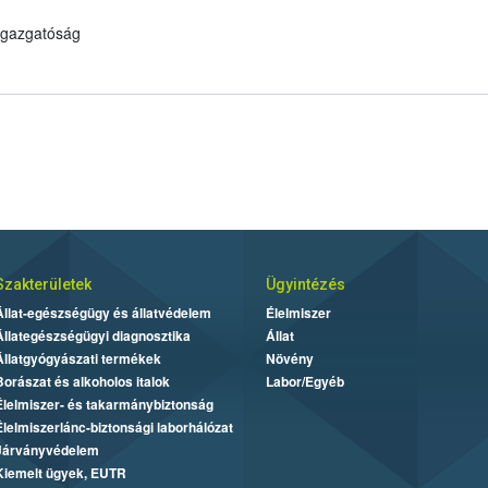
 Igazgatóság
Szakterületek
Ügyintézés
Állat-egészségügy és állatvédelem
Élelmiszer
Állategészségügyi diagnosztika
Állat
Állatgyógyászati termékek
Növény
Borászat és alkoholos italok
Labor/Egyéb
Élelmiszer- és takarmánybiztonság
Élelmiszerlánc-biztonsági laborhálózat
Járványvédelem
Kiemelt ügyek, EUTR