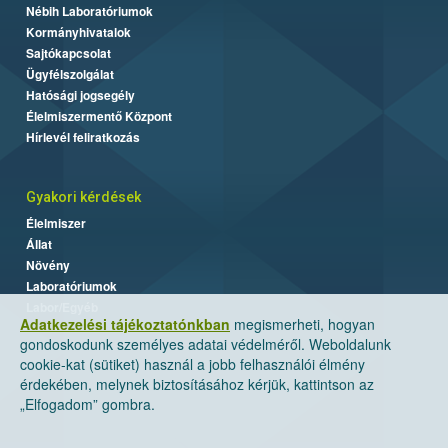
Nébih Laboratóriumok
Kormányhivatalok
Sajtókapcsolat
Ügyfélszolgálat
Hatósági jogsegély
Élelmiszermentő Központ
Hírlevél feliratkozás
Gyakori kérdések
Élelmiszer
Állat
Növény
Laboratóriumok
Labor/Egyéb
Adatkezelési tájékoztatónkban
megismerheti, hogyan
gondoskodunk személyes adatai védelméről. Weboldalunk
cookie-kat (sütiket) használ a jobb felhasználói élmény
érdekében, melynek biztosításához kérjük, kattintson az
„Elfogadom” gombra.