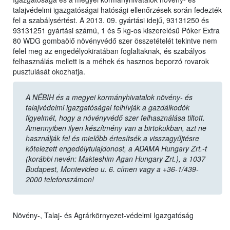
talajvédelmi igazgatóságai hatósági ellenőrzések során fedezték
fel a szabálysértést. A 2013. 09. gyártási idejű, 93131250 és
93131251 gyártási számú, 1 és 5 kg-os kiszerelésű Póker Extra
80 WDG gombaölő növényvédő szer összetételét tekintve nem
felel meg az engedélyokiratában foglaltaknak, és szabályos
felhasználás mellett is a méhek és hasznos beporzó rovarok
pusztulását okozhatja.
A NÉBIH és a megyei kormányhivatalok növény- és
talajvédelmi igazgatóságai felhívják a gazdálkodók
figyelmét, hogy a növényvédő szer felhasználása tiltott.
Amennyiben ilyen készítmény van a birtokukban, azt ne
használják fel és mielőbb értesítsék a visszagyűjtésre
kötelezett engedélytulajdonost, a ADAMA Hungary Zrt.-t
(korábbi nevén: Makteshim Agan Hungary Zrt.), a 1037
Budapest, Montevideo u. 6. címen vagy a +36-1/439-
2000 telefonszámon!
Növény-, Talaj- és Agrárkörnyezet-védelmi Igazgatóság