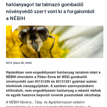
hatóanyagot tartalmazó gombaölő
növényvédő szert vont ki a forgalomból
a NÉBIH
2014. július 28, hétfő
Hazánkban nem engedélyezett hatóanyag tartalom miatt a
NÉBIH elrendelte a Póker Extra 80 WDG gombaölő
növényvédő szer 93131250 és 93131251 gyártási számú
tételeinek visszagyűjtését. A szerben szennyezésként
előforduló, nem engedélyezett hatóanyag a mézelő méhek
és egyéb hasznos beporzó rovarok pusztulását okozhatja.
A NÉBIH Növény-, Talaj- és Agrárkörnyezet-védelmi
Igazgatósága és a megyei kormányhivatalok növény- és