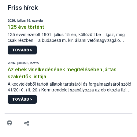
Friss hírek
2026. július 15, szerda
125 éve történt
125 évvel ezelőtt 1901. július 15-én, költözött be – igaz, még
csak részben – a budapesti m. kir. állami vetőmagvizsgáló
állomás a Kis Rókus utca 15. szám alatti, Czigler Győző által
TOVÁBB >
tervezett új épületébe.
2026. július 6, hétfő
Az ebek viselkedésének megítélésében jártas
szakértők listája
A kedvtelésből tartott állatok tartásáról és forgalmazásáról szóló
41/2010. (II. 26.) Korm.rendelet szabályozza az eb okozta fizikai
sérülés, illetve ennek veszélye keletkezésekor felmerülő
TOVÁBB >
hatósági feladatokat, valamint a veszélyes eb tartását és annak
engedélyezését. Ezen eljárások során szükség esetén be kell
vonni az ebek viselkedésének megítélésében jártas szakértőt.