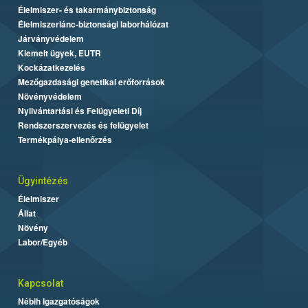
Élelmiszer- és takarmánybiztonság
Élelmiszerlánc-biztonsági laborhálózat
Járványvédelem
Kiemelt ügyek, EUTR
Kockázatkezelés
Mezőgazdasági genetikai erőforrások
Növényvédelem
Nyilvántartási és Felügyeleti Díj
Rendszerszervezés és felügyelet
Termékpálya-ellenőrzés
Ügyintézés
Élelmiszer
Állat
Növény
Labor/Egyéb
Kapcsolat
Nébih Igazgatóságok