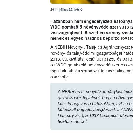
2014. július 28, hétfő
Hazánkban nem engedélyezett hatóanyag 
WDG gombaölő növényvédő szer 93131250
visszagyűjtését. A szerben szennyezésk
méhek és egyéb hasznos beporzó rovaro
A NÉBIH Növény-, Talaj- és Agrárkörnyezet
növény- és talajvédelmi igazgatóságai hatós
2013. 09. gyártási idejű, 93131250 és 9313
80 WDG gombaölő növényvédő szer összetét
foglaltaknak, és szabályos felhasználás mel
okozhatja.
A NÉBIH és a megyei kormányhivatalok n
gazdálkodók figyelmét, hogy a növényvéd
készítmény van a birtokukban, azt ne ha
kötelezett engedélytulajdonost, a ADAM
Hungary Zrt.), a 1037 Budapest, Monte
telefonszámon!