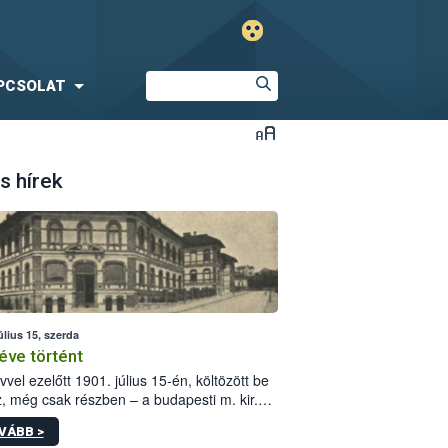
PCSOLAT
s hírek
úlius 15, szerda
éve történt
vvel ezelőtt 1901. július 15-én, költözött be
z, még csak részben – a budapesti m. kir.
i vetőmagvizsgáló állomás a Kis Rókus utca
VÁBB >
ám alatti, Czigler Győző által tervezett új