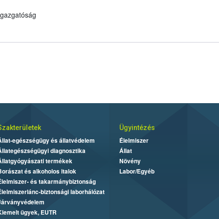
 Igazgatóság
Szakterületek
Ügyintézés
Állat-egészségügy és állatvédelem
Élelmiszer
Állategészségügyi diagnosztika
Állat
Állatgyógyászati termékek
Növény
Borászat és alkoholos italok
Labor/Egyéb
Élelmiszer- és takarmánybiztonság
Élelmiszerlánc-biztonsági laborhálózat
Járványvédelem
Kiemelt ügyek, EUTR