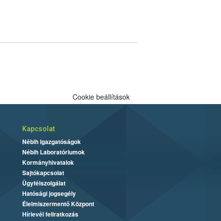
Cookie beállítások
Kapcsolat
Nébih Igazgatóságok
Nébih Laboratóriumok
Kormányhivatalok
Sajtókapcsolat
Ügyfélszolgálat
Hatósági jogsegély
Élelmiszermentő Központ
Hírlevél feliratkozás