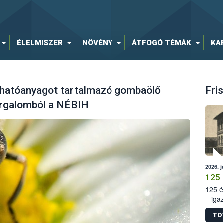
ÉLELMISZER
NÖVÉNY
ÁTFOGÓ TÉMÁK
KA
 hatóanyagot tartalmazó gombaölő
Fris
orgalomból a NÉBIH
2026. j
125 
125 é
– iga
állam
TO
15. sz