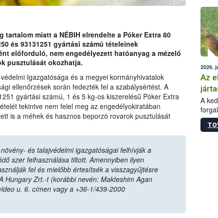
épüle
tartalom miatt a NÉBIH elrendelte a Póker Extra 80
 és 93131251 gyártási számú tételeinek
ént előforduló, nem engedélyezett hatóanyag a mézelő
k pusztulását okozhatja.
2026. j
-védelmi Igazgatósága és a megyei kormányhivatalok
Az e
ági ellenőrzések során fedezték fel a szabálysértést. A
járta
1251 gyártási számú, 1 és 5 kg-os kiszerelésű Póker Extra
A kedv
elét tekintve nem felel meg az engedélyokiratában
forga
lett is a méhek és hasznos beporzó rovarok pusztulását
Korm.
TO
sérül
felme
veszé
övény- és talajvédelmi igazgatóságai felhívják a
Ezen 
ő szer felhasználása tiltott. Amennyiben ilyen
vonni
sználják fel és mielőbb értesítsék a visszagyűjtésre
jártas
A Hungary Zrt.-t (korábbi nevén: Makteshim Agan
video u. 6. címen vagy a +36-1/439-2000