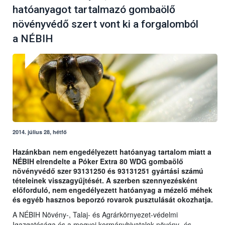
hatóanyagot tartalmazó gombaölő
növényvédő szert vont ki a forgalomból
a NÉBIH
2014. július 28, hétfő
Hazánkban nem engedélyezett hatóanyag tartalom miatt a
NÉBIH elrendelte a Póker Extra 80 WDG gombaölő
növényvédő szer 93131250 és 93131251 gyártási számú
tételeinek visszagyűjtését. A szerben szennyezésként
előforduló, nem engedélyezett hatóanyag a mézelő méhek
és egyéb hasznos beporzó rovarok pusztulását okozhatja.
A NÉBIH Növény-, Talaj- és Agrárkörnyezet-védelmi
Igazgatósága és a megyei kormányhivatalok növény- és