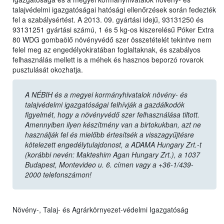
talajvédelmi igazgatóságai hatósági ellenőrzések során fedezték
fel a szabálysértést. A 2013. 09. gyártási idejű, 93131250 és
93131251 gyártási számú, 1 és 5 kg-os kiszerelésű Póker Extra
80 WDG gombaölő növényvédő szer összetételét tekintve nem
felel meg az engedélyokiratában foglaltaknak, és szabályos
felhasználás mellett is a méhek és hasznos beporzó rovarok
pusztulását okozhatja.
A NÉBIH és a megyei kormányhivatalok növény- és
talajvédelmi igazgatóságai felhívják a gazdálkodók
figyelmét, hogy a növényvédő szer felhasználása tiltott.
Amennyiben ilyen készítmény van a birtokukban, azt ne
használják fel és mielőbb értesítsék a visszagyűjtésre
kötelezett engedélytulajdonost, a ADAMA Hungary Zrt.-t
(korábbi nevén: Makteshim Agan Hungary Zrt.), a 1037
Budapest, Montevideo u. 6. címen vagy a +36-1/439-
2000 telefonszámon!
Növény-, Talaj- és Agrárkörnyezet-védelmi Igazgatóság