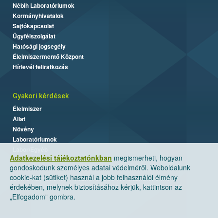
Nébih Laboratóriumok
Kormányhivatalok
Sajtókapcsolat
Ügyfélszolgálat
Hatósági jogsegély
Élelmiszermentő Központ
Hírlevél feliratkozás
Gyakori kérdések
Élelmiszer
Állat
Növény
Laboratóriumok
Labor/Egyéb
Adatkezelési tájékoztatónkban
megismerheti, hogyan
gondoskodunk személyes adatai védelméről. Weboldalunk
cookie-kat (sütiket) használ a jobb felhasználói élmény
érdekében, melynek biztosításához kérjük, kattintson az
„Elfogadom” gombra.