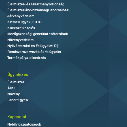
Élelmiszer- és takarmánybiztonság
Élelmiszerlánc-biztonsági laborhálózat
Járványvédelem
Kiemelt ügyek, EUTR
Kockázatkezelés
Mezőgazdasági genetikai erőforrások
Növényvédelem
Nyilvántartási és Felügyeleti Díj
Rendszerszervezés és felügyelet
Termékpálya-ellenőrzés
Ügyintézés
Élelmiszer
Állat
Növény
Labor/Egyéb
Kapcsolat
Nébih Igazgatóságok