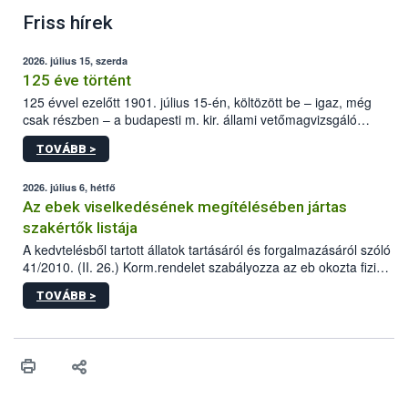
Friss hírek
2026. július 15, szerda
125 éve történt
125 évvel ezelőtt 1901. július 15-én, költözött be – igaz, még
csak részben – a budapesti m. kir. állami vetőmagvizsgáló
állomás a Kis Rókus utca 15. szám alatti, Czigler Győző által
TOVÁBB >
tervezett új épületébe.
2026. július 6, hétfő
Az ebek viselkedésének megítélésében jártas
szakértők listája
A kedvtelésből tartott állatok tartásáról és forgalmazásáról szóló
41/2010. (II. 26.) Korm.rendelet szabályozza az eb okozta fizikai
sérülés, illetve ennek veszélye keletkezésekor felmerülő
TOVÁBB >
hatósági feladatokat, valamint a veszélyes eb tartását és annak
engedélyezését. Ezen eljárások során szükség esetén be kell
vonni az ebek viselkedésének megítélésében jártas szakértőt.