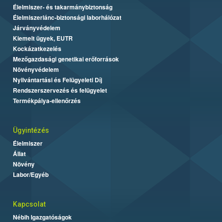
Élelmiszer- és takarmánybiztonság
Élelmiszerlánc-biztonsági laborhálózat
Járványvédelem
Kiemelt ügyek, EUTR
Kockázatkezelés
Mezőgazdasági genetikai erőforrások
Növényvédelem
Nyilvántartási és Felügyeleti Díj
Rendszerszervezés és felügyelet
Termékpálya-ellenőrzés
Ügyintézés
Élelmiszer
Állat
Növény
Labor/Egyéb
Kapcsolat
Nébih Igazgatóságok