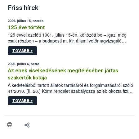
Friss hírek
2026. július 15, szerda
125 éve történt
125 évvel ezelőtt 1901. július 15-én, költözött be – igaz, még
csak részben – a budapesti m. kir. állami vetőmagvizsgáló
állomás a Kis Rókus utca 15. szám alatti, Czigler Győző által
TOVÁBB >
tervezett új épületébe.
2026. július 6, hétfő
Az ebek viselkedésének megítélésében jártas
szakértők listája
A kedvtelésből tartott állatok tartásáról és forgalmazásáról szóló
41/2010. (II. 26.) Korm.rendelet szabályozza az eb okozta fizikai
sérülés, illetve ennek veszélye keletkezésekor felmerülő
TOVÁBB >
hatósági feladatokat, valamint a veszélyes eb tartását és annak
engedélyezését. Ezen eljárások során szükség esetén be kell
vonni az ebek viselkedésének megítélésében jártas szakértőt.