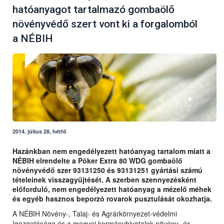
hatóanyagot tartalmazó gombaölő
növényvédő szert vont ki a forgalomból
a NÉBIH
2014. július 28, hétfő
Hazánkban nem engedélyezett hatóanyag tartalom miatt a
NÉBIH elrendelte a Póker Extra 80 WDG gombaölő
növényvédő szer 93131250 és 93131251 gyártási számú
tételeinek visszagyűjtését. A szerben szennyezésként
előforduló, nem engedélyezett hatóanyag a mézelő méhek
és egyéb hasznos beporzó rovarok pusztulását okozhatja.
A NÉBIH Növény-, Talaj- és Agrárkörnyezet-védelmi
Igazgatósága és a megyei kormányhivatalok növény- és