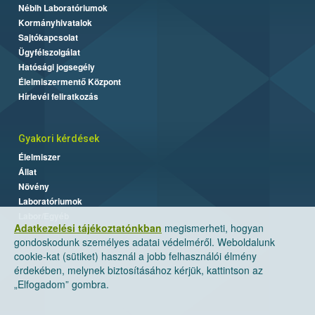
Nébih Laboratóriumok
Kormányhivatalok
Sajtókapcsolat
Ügyfélszolgálat
Hatósági jogsegély
Élelmiszermentő Központ
Hírlevél feliratkozás
Gyakori kérdések
Élelmiszer
Állat
Növény
Laboratóriumok
Labor/Egyéb
Adatkezelési tájékoztatónkban
megismerheti, hogyan
gondoskodunk személyes adatai védelméről. Weboldalunk
cookie-kat (sütiket) használ a jobb felhasználói élmény
érdekében, melynek biztosításához kérjük, kattintson az
„Elfogadom” gombra.