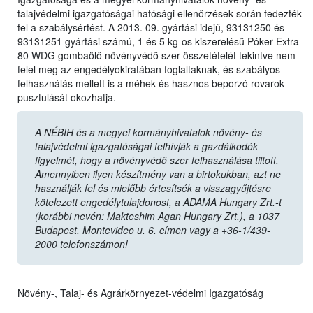
talajvédelmi igazgatóságai hatósági ellenőrzések során fedezték
fel a szabálysértést. A 2013. 09. gyártási idejű, 93131250 és
93131251 gyártási számú, 1 és 5 kg-os kiszerelésű Póker Extra
80 WDG gombaölő növényvédő szer összetételét tekintve nem
felel meg az engedélyokiratában foglaltaknak, és szabályos
felhasználás mellett is a méhek és hasznos beporzó rovarok
pusztulását okozhatja.
A NÉBIH és a megyei kormányhivatalok növény- és
talajvédelmi igazgatóságai felhívják a gazdálkodók
figyelmét, hogy a növényvédő szer felhasználása tiltott.
Amennyiben ilyen készítmény van a birtokukban, azt ne
használják fel és mielőbb értesítsék a visszagyűjtésre
kötelezett engedélytulajdonost, a ADAMA Hungary Zrt.-t
(korábbi nevén: Makteshim Agan Hungary Zrt.), a 1037
Budapest, Montevideo u. 6. címen vagy a +36-1/439-
2000 telefonszámon!
Növény-, Talaj- és Agrárkörnyezet-védelmi Igazgatóság