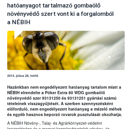
hatóanyagot tartalmazó gombaölő
növényvédő szert vont ki a forgalomból
a NÉBIH
2014. július 28, hétfő
Hazánkban nem engedélyezett hatóanyag tartalom miatt a
NÉBIH elrendelte a Póker Extra 80 WDG gombaölő
növényvédő szer 93131250 és 93131251 gyártási számú
tételeinek visszagyűjtését. A szerben szennyezésként
előforduló, nem engedélyezett hatóanyag a mézelő méhek
és egyéb hasznos beporzó rovarok pusztulását okozhatja.
A NÉBIH Növény-, Talaj- és Agrárkörnyezet-védelmi
Igazgatósága és a megyei kormányhivatalok növény- és