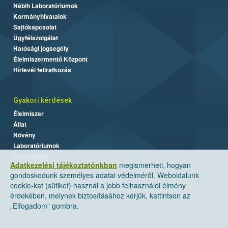
Nébih Laboratóriumok
Kormányhivatalok
Sajtókapcsolat
Ügyfélszolgálat
Hatósági jogsegély
Élelmiszermentő Központ
Hírlevél feliratkozás
Gyakori kérdések
Élelmiszer
Állat
Növény
Laboratóriumok
Labor/Egyéb
Adatkezelési tájékoztatónkban
megismerheti, hogyan
gondoskodunk személyes adatai védelméről. Weboldalunk
cookie-kat (sütiket) használ a jobb felhasználói élmény
érdekében, melynek biztosításához kérjük, kattintson az
„Elfogadom” gombra.