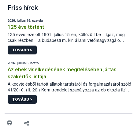
Friss hírek
2026. július 15, szerda
125 éve történt
125 évvel ezelőtt 1901. július 15-én, költözött be – igaz, még
csak részben – a budapesti m. kir. állami vetőmagvizsgáló
állomás a Kis Rókus utca 15. szám alatti, Czigler Győző által
TOVÁBB >
tervezett új épületébe.
2026. július 6, hétfő
Az ebek viselkedésének megítélésében jártas
szakértők listája
A kedvtelésből tartott állatok tartásáról és forgalmazásáról szóló
41/2010. (II. 26.) Korm.rendelet szabályozza az eb okozta fizikai
sérülés, illetve ennek veszélye keletkezésekor felmerülő
TOVÁBB >
hatósági feladatokat, valamint a veszélyes eb tartását és annak
engedélyezését. Ezen eljárások során szükség esetén be kell
vonni az ebek viselkedésének megítélésében jártas szakértőt.