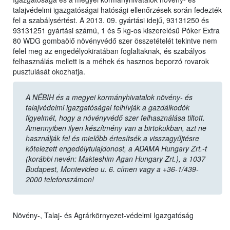
talajvédelmi igazgatóságai hatósági ellenőrzések során fedezték
fel a szabálysértést. A 2013. 09. gyártási idejű, 93131250 és
93131251 gyártási számú, 1 és 5 kg-os kiszerelésű Póker Extra
80 WDG gombaölő növényvédő szer összetételét tekintve nem
felel meg az engedélyokiratában foglaltaknak, és szabályos
felhasználás mellett is a méhek és hasznos beporzó rovarok
pusztulását okozhatja.
A NÉBIH és a megyei kormányhivatalok növény- és
talajvédelmi igazgatóságai felhívják a gazdálkodók
figyelmét, hogy a növényvédő szer felhasználása tiltott.
Amennyiben ilyen készítmény van a birtokukban, azt ne
használják fel és mielőbb értesítsék a visszagyűjtésre
kötelezett engedélytulajdonost, a ADAMA Hungary Zrt.-t
(korábbi nevén: Makteshim Agan Hungary Zrt.), a 1037
Budapest, Montevideo u. 6. címen vagy a +36-1/439-
2000 telefonszámon!
Növény-, Talaj- és Agrárkörnyezet-védelmi Igazgatóság