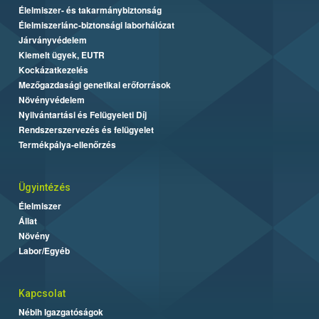
Élelmiszer- és takarmánybiztonság
Élelmiszerlánc-biztonsági laborhálózat
Járványvédelem
Kiemelt ügyek, EUTR
Kockázatkezelés
Mezőgazdasági genetikai erőforrások
Növényvédelem
Nyilvántartási és Felügyeleti Díj
Rendszerszervezés és felügyelet
Termékpálya-ellenőrzés
Ügyintézés
Élelmiszer
Állat
Növény
Labor/Egyéb
Kapcsolat
Nébih Igazgatóságok