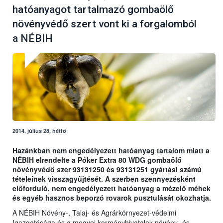
hatóanyagot tartalmazó gombaölő
növényvédő szert vont ki a forgalomból
a NÉBIH
2014. július 28, hétfő
Hazánkban nem engedélyezett hatóanyag tartalom miatt a
NÉBIH elrendelte a Póker Extra 80 WDG gombaölő
növényvédő szer 93131250 és 93131251 gyártási számú
tételeinek visszagyűjtését. A szerben szennyezésként
előforduló, nem engedélyezett hatóanyag a mézelő méhek
és egyéb hasznos beporzó rovarok pusztulását okozhatja.
A NÉBIH Növény-, Talaj- és Agrárkörnyezet-védelmi
Igazgatósága és a megyei kormányhivatalok növény- és