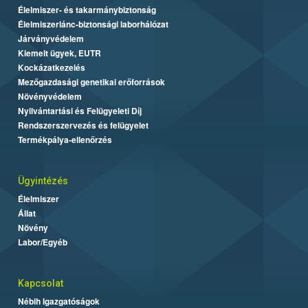
Élelmiszer- és takarmánybiztonság
Élelmiszerlánc-biztonsági laborhálózat
Járványvédelem
Kiemelt ügyek, EUTR
Kockázatkezelés
Mezőgazdasági genetikai erőforrások
Növényvédelem
Nyilvántartási és Felügyeleti Díj
Rendszerszervezés és felügyelet
Termékpálya-ellenőrzés
Ügyintézés
Élelmiszer
Állat
Növény
Labor/Egyéb
Kapcsolat
Nébih Igazgatóságok