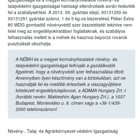
talajvédelmi igazgatóságai hatósági ellenőrzések során fedezték
fel a szabálysértést. A 2013. 09. gyártási idejű, 93131250 és
93131251 gyártási számú, 1 és 5 kg-os kiszerelésű Póker Extra
80 WDG gombaölő növényvédő szer összetételét tekintve nem
felel meg az engedélyokiratában foglaltaknak, és szabályos
felhasználás mellett is a méhek és hasznos beporzó rovarok
pusztulását okozhatja.
A NÉBIH és a megyei kormányhivatalok növény- és
talajvédelmi igazgatóságai felhívják a gazdálkodók
figyelmét, hogy a növényvédő szer felhasználása tiltott.
Amennyiben ilyen készítmény van a birtokukban, azt ne
használják fel és mielőbb értesítsék a visszagyűjtésre
kötelezett engedélytulajdonost, a ADAMA Hungary Zrt.-t
(korábbi nevén: Makteshim Agan Hungary Zrt.), a 1037
Budapest, Montevideo u. 6. címen vagy a +36-1/439-
2000 telefonszámon!
Növény-, Talaj- és Agrárkörnyezet-védelmi Igazgatóság