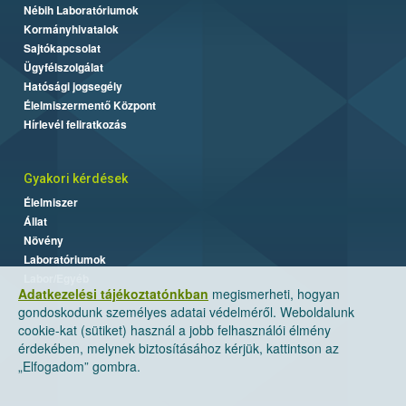
Nébih Laboratóriumok
Kormányhivatalok
Sajtókapcsolat
Ügyfélszolgálat
Hatósági jogsegély
Élelmiszermentő Központ
Hírlevél feliratkozás
Gyakori kérdések
Élelmiszer
Állat
Növény
Laboratóriumok
Labor/Egyéb
Adatkezelési tájékoztatónkban
megismerheti, hogyan
gondoskodunk személyes adatai védelméről. Weboldalunk
cookie-kat (sütiket) használ a jobb felhasználói élmény
érdekében, melynek biztosításához kérjük, kattintson az
„Elfogadom” gombra.