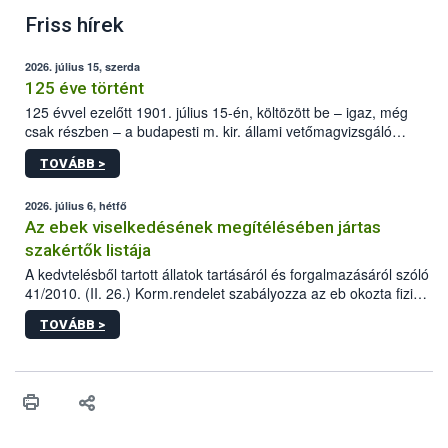
Friss hírek
2026. július 15, szerda
125 éve történt
125 évvel ezelőtt 1901. július 15-én, költözött be – igaz, még
csak részben – a budapesti m. kir. állami vetőmagvizsgáló
állomás a Kis Rókus utca 15. szám alatti, Czigler Győző által
TOVÁBB >
tervezett új épületébe.
2026. július 6, hétfő
Az ebek viselkedésének megítélésében jártas
szakértők listája
A kedvtelésből tartott állatok tartásáról és forgalmazásáról szóló
41/2010. (II. 26.) Korm.rendelet szabályozza az eb okozta fizikai
sérülés, illetve ennek veszélye keletkezésekor felmerülő
TOVÁBB >
hatósági feladatokat, valamint a veszélyes eb tartását és annak
engedélyezését. Ezen eljárások során szükség esetén be kell
vonni az ebek viselkedésének megítélésében jártas szakértőt.