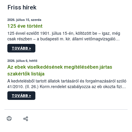
Friss hírek
2026. július 15, szerda
125 éve történt
125 évvel ezelőtt 1901. július 15-én, költözött be – igaz, még
csak részben – a budapesti m. kir. állami vetőmagvizsgáló
állomás a Kis Rókus utca 15. szám alatti, Czigler Győző által
TOVÁBB >
tervezett új épületébe.
2026. július 6, hétfő
Az ebek viselkedésének megítélésében jártas
szakértők listája
A kedvtelésből tartott állatok tartásáról és forgalmazásáról szóló
41/2010. (II. 26.) Korm.rendelet szabályozza az eb okozta fizikai
sérülés, illetve ennek veszélye keletkezésekor felmerülő
TOVÁBB >
hatósági feladatokat, valamint a veszélyes eb tartását és annak
engedélyezését. Ezen eljárások során szükség esetén be kell
vonni az ebek viselkedésének megítélésében jártas szakértőt.