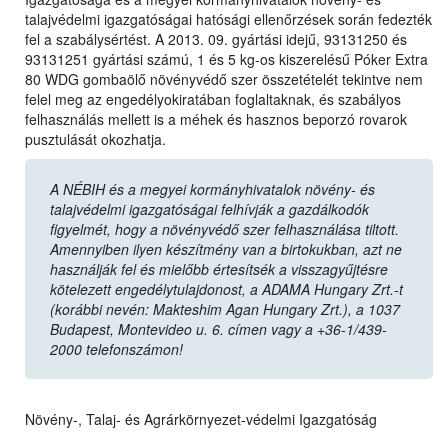
talajvédelmi igazgatóságai hatósági ellenőrzések során fedezték
fel a szabálysértést. A 2013. 09. gyártási idejű, 93131250 és
93131251 gyártási számú, 1 és 5 kg-os kiszerelésű Póker Extra
80 WDG gombaölő növényvédő szer összetételét tekintve nem
felel meg az engedélyokiratában foglaltaknak, és szabályos
felhasználás mellett is a méhek és hasznos beporzó rovarok
pusztulását okozhatja.
A NÉBIH és a megyei kormányhivatalok növény- és
talajvédelmi igazgatóságai felhívják a gazdálkodók
figyelmét, hogy a növényvédő szer felhasználása tiltott.
Amennyiben ilyen készítmény van a birtokukban, azt ne
használják fel és mielőbb értesítsék a visszagyűjtésre
kötelezett engedélytulajdonost, a ADAMA Hungary Zrt.-t
(korábbi nevén: Makteshim Agan Hungary Zrt.), a 1037
Budapest, Montevideo u. 6. címen vagy a +36-1/439-
2000 telefonszámon!
Növény-, Talaj- és Agrárkörnyezet-védelmi Igazgatóság