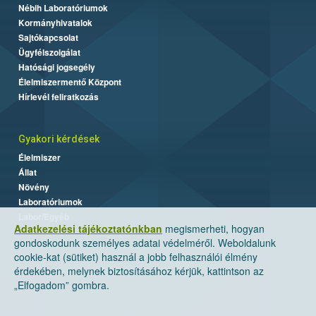
Nébih Laboratóriumok
Kormányhivatalok
Sajtókapcsolat
Ügyfélszolgálat
Hatósági jogsegély
Élelmiszermentő Központ
Hírlevél feliratkozás
Gyakori kérdések
Élelmiszer
Állat
Növény
Laboratóriumok
Labor/Egyéb
Adatkezelési tájékoztatónkban
megismerheti, hogyan
gondoskodunk személyes adatai védelméről. Weboldalunk
cookie-kat (sütiket) használ a jobb felhasználói élmény
érdekében, melynek biztosításához kérjük, kattintson az
„Elfogadom” gombra.