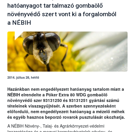
hatóanyagot tartalmazó gombaölő
növényvédő szert vont ki a forgalomból
a NÉBIH
2014. július 28, hétfő
Hazánkban nem engedélyezett hatóanyag tartalom miatt a
NÉBIH elrendelte a Póker Extra 80 WDG gombaölő
növényvédő szer 93131250 és 93131251 gyártási számú
tételeinek visszagyűjtését. A szerben szennyezésként
előforduló, nem engedélyezett hatóanyag a mézelő méhek
és egyéb hasznos beporzó rovarok pusztulását okozhatja.
A NÉBIH Növény-, Talaj- és Agrárkörnyezet-védelmi
Igazgatósága és a megyei kormányhivatalok növény- és