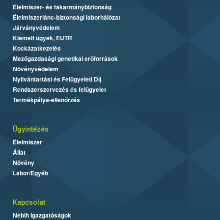
Élelmiszer- és takarmánybiztonság
Élelmiszerlánc-biztonsági laborhálózat
Járványvédelem
Kiemelt ügyek, EUTR
Kockázatkezelés
Mezőgazdasági genetikai erőforrások
Növényvédelem
Nyilvántartási és Felügyeleti Díj
Rendszerszervezés és felügyelet
Termékpálya-ellenőrzés
Ügyintézés
Élelmiszer
Állat
Növény
Labor/Egyéb
Kapcsolat
Nébih Igazgatóságok