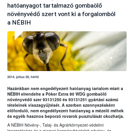
hatóanyagot tartalmazó gombaölő
növényvédő szert vont ki a forgalomból
a NÉBIH
2014. július 28, hétfő
Hazánkban nem engedélyezett hatóanyag tartalom miatt a
NÉBIH elrendelte a Póker Extra 80 WDG gombaölő
növényvédő szer 93131250 és 93131251 gyártási számú
tételeinek visszagyűjtését. A szerben szennyezésként
előforduló, nem engedélyezett hatóanyag a mézelő méhek
és egyéb hasznos beporzó rovarok pusztulását okozhatja.
A NÉBIH Növény-, Talaj- és Agrárkörnyezet-védelmi
Igazgatósága és a megyei kormányhivatalok növény- és