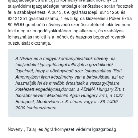
talajvédelmi igazgatóságai hatósági ellenőrzések során fedezték
fel a szabálysértést. A 2013. 09. gyártási idejű, 93131250 és
93131251 gyártási számú, 1 és 5 kg-os kiszerelésű Póker Extra
80 WDG gombaölő növényvédő szer összetételét tekintve nem
felel meg az engedélyokiratában foglaltaknak, és szabályos
felhasználás mellett is a méhek és hasznos beporzó rovarok
pusztulását okozhatja.
A NÉBIH és a megyei kormányhivatalok növény- és
talajvédelmi igazgatóságai felhívják a gazdálkodók
figyelmét, hogy a növényvédő szer felhasználása tiltott.
Amennyiben ilyen készítmény van a birtokukban, azt ne
használják fel és mielőbb értesítsék a visszagyűjtésre
kötelezett engedélytulajdonost, a ADAMA Hungary Zrt.-t
(korábbi nevén: Makteshim Agan Hungary Zrt.), a 1037
Budapest, Montevideo u. 6. címen vagy a +36-1/439-
2000 telefonszámon!
Növény-, Talaj- és Agrárkörnyezet-védelmi Igazgatóság