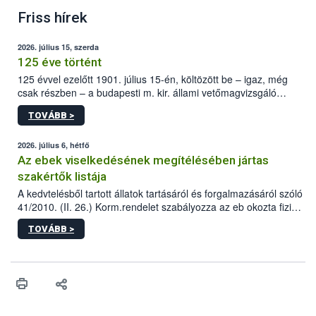
Friss hírek
2026. július 15, szerda
125 éve történt
125 évvel ezelőtt 1901. július 15-én, költözött be – igaz, még
csak részben – a budapesti m. kir. állami vetőmagvizsgáló
állomás a Kis Rókus utca 15. szám alatti, Czigler Győző által
TOVÁBB >
tervezett új épületébe.
2026. július 6, hétfő
Az ebek viselkedésének megítélésében jártas
szakértők listája
A kedvtelésből tartott állatok tartásáról és forgalmazásáról szóló
41/2010. (II. 26.) Korm.rendelet szabályozza az eb okozta fizikai
sérülés, illetve ennek veszélye keletkezésekor felmerülő
TOVÁBB >
hatósági feladatokat, valamint a veszélyes eb tartását és annak
engedélyezését. Ezen eljárások során szükség esetén be kell
vonni az ebek viselkedésének megítélésében jártas szakértőt.