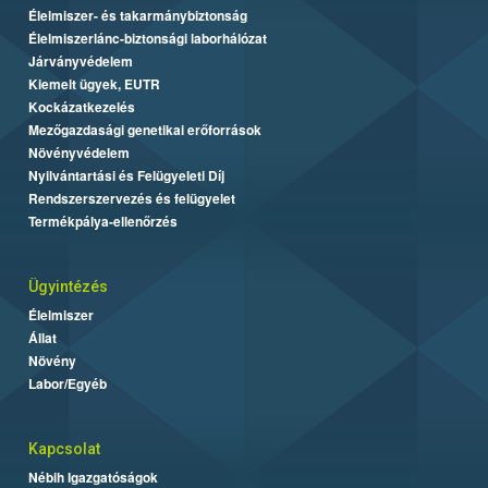
Élelmiszer- és takarmánybiztonság
Élelmiszerlánc-biztonsági laborhálózat
Járványvédelem
Kiemelt ügyek, EUTR
Kockázatkezelés
Mezőgazdasági genetikai erőforrások
Növényvédelem
Nyilvántartási és Felügyeleti Díj
Rendszerszervezés és felügyelet
Termékpálya-ellenőrzés
Ügyintézés
Élelmiszer
Állat
Növény
Labor/Egyéb
Kapcsolat
Nébih Igazgatóságok