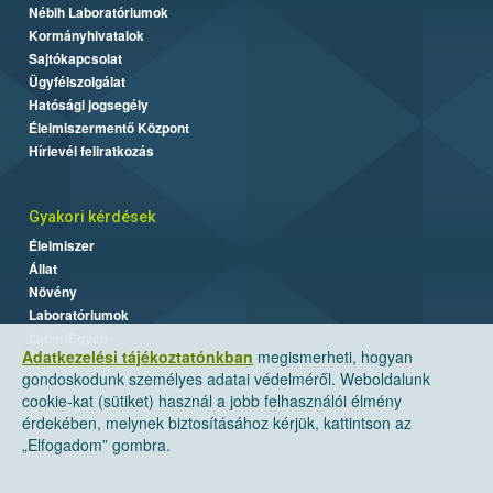
Nébih Laboratóriumok
Kormányhivatalok
Sajtókapcsolat
Ügyfélszolgálat
Hatósági jogsegély
Élelmiszermentő Központ
Hírlevél feliratkozás
Gyakori kérdések
Élelmiszer
Állat
Növény
Laboratóriumok
Labor/Egyéb
Adatkezelési tájékoztatónkban
megismerheti, hogyan
gondoskodunk személyes adatai védelméről. Weboldalunk
cookie-kat (sütiket) használ a jobb felhasználói élmény
érdekében, melynek biztosításához kérjük, kattintson az
„Elfogadom” gombra.