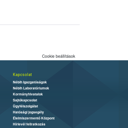
Cookie beállítások
Kapcsolat
Nébih Igazgatóságok
Nébih Laboratóriumok
Kormányhivatalok
Sajtókapcsolat
Ügyfélszolgálat
Hatósági jogsegély
Élelmiszermentő Központ
Hírlevél feliratkozás