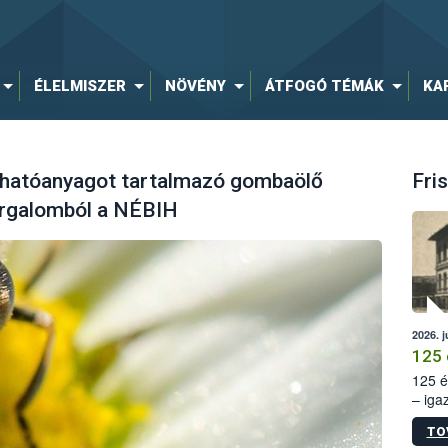
ÉLELMISZER
NÖVÉNY
ÁTFOGÓ TÉMÁK
KA
 hatóanyagot tartalmazó gombaölő
Fris
orgalomból a NÉBIH
2026. j
125 
125 é
– iga
állam
TO
15. sz