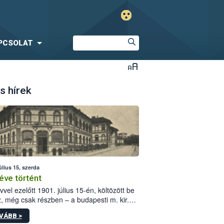
PCSOLAT
s hírek
úlius 15, szerda
éve történt
vvel ezelőtt 1901. július 15-én, költözött be
z, még csak részben – a budapesti m. kir.
i vetőmagvizsgáló állomás a Kis Rókus utca
VÁBB >
ám alatti, Czigler Győző által tervezett új