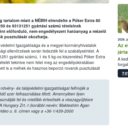
épüle
tartalom miatt a NÉBIH elrendelte a Póker Extra 80
 és 93131251 gyártási számú tételeinek
ént előforduló, nem engedélyezett hatóanyag a mézelő
k pusztulását okozhatja.
2026. j
-védelmi Igazgatósága és a megyei kormányhivatalok
Az e
ági ellenőrzések során fedezték fel a szabálysértést. A
járta
1251 gyártási számú, 1 és 5 kg-os kiszerelésű Póker Extra
A kedv
elét tekintve nem felel meg az engedélyokiratában
forga
lett is a méhek és hasznos beporzó rovarok pusztulását
Korm.
TO
sérül
felme
veszé
övény- és talajvédelmi igazgatóságai felhívják a
Ezen 
ő szer felhasználása tiltott. Amennyiben ilyen
vonni
sználják fel és mielőbb értesítsék a visszagyűjtésre
jártas
A Hungary Zrt.-t (korábbi nevén: Makteshim Agan
video u. 6. címen vagy a +36-1/439-2000