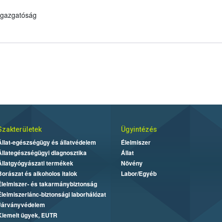
 Igazgatóság
Szakterületek
Ügyintézés
Állat-egészségügy és állatvédelem
Élelmiszer
Állategészségügyi diagnosztika
Állat
Állatgyógyászati termékek
Növény
Borászat és alkoholos italok
Labor/Egyéb
Élelmiszer- és takarmánybiztonság
Élelmiszerlánc-biztonsági laborhálózat
Járványvédelem
Kiemelt ügyek, EUTR