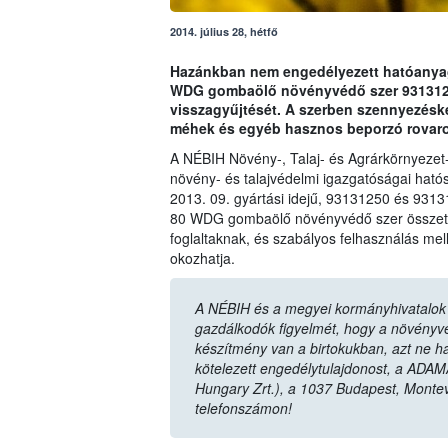
2014. július 28, hétfő
Hazánkban nem engedélyezett hatóanyag 
WDG gombaölő növényvédő szer 93131250
visszagyűjtését. A szerben szennyezésk
méhek és egyéb hasznos beporzó rovaro
A NÉBIH Növény-, Talaj- és Agrárkörnyezet
növény- és talajvédelmi igazgatóságai hatós
2013. 09. gyártási idejű, 93131250 és 9313
80 WDG gombaölő növényvédő szer összetét
foglaltaknak, és szabályos felhasználás mel
okozhatja.
A NÉBIH és a megyei kormányhivatalok n
gazdálkodók figyelmét, hogy a növényvéd
készítmény van a birtokukban, azt ne ha
kötelezett engedélytulajdonost, a ADAM
Hungary Zrt.), a 1037 Budapest, Monte
telefonszámon!