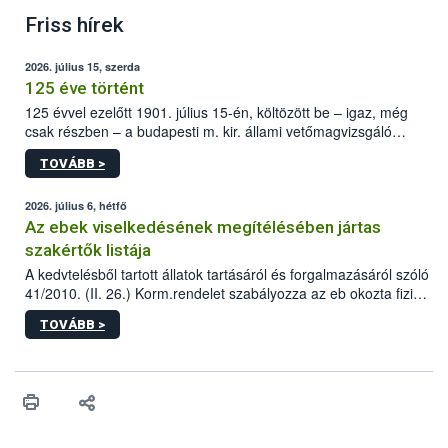
Friss hírek
2026. július 15, szerda
125 éve történt
125 évvel ezelőtt 1901. július 15-én, költözött be – igaz, még
csak részben – a budapesti m. kir. állami vetőmagvizsgáló
állomás a Kis Rókus utca 15. szám alatti, Czigler Győző által
TOVÁBB >
tervezett új épületébe.
2026. július 6, hétfő
Az ebek viselkedésének megítélésében jártas
szakértők listája
A kedvtelésből tartott állatok tartásáról és forgalmazásáról szóló
41/2010. (II. 26.) Korm.rendelet szabályozza az eb okozta fizikai
sérülés, illetve ennek veszélye keletkezésekor felmerülő
TOVÁBB >
hatósági feladatokat, valamint a veszélyes eb tartását és annak
engedélyezését. Ezen eljárások során szükség esetén be kell
vonni az ebek viselkedésének megítélésében jártas szakértőt.