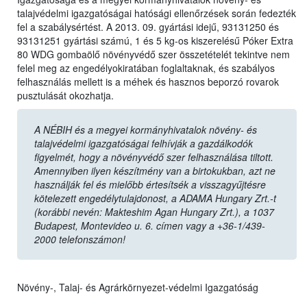
talajvédelmi igazgatóságai hatósági ellenőrzések során fedezték
fel a szabálysértést. A 2013. 09. gyártási idejű, 93131250 és
93131251 gyártási számú, 1 és 5 kg-os kiszerelésű Póker Extra
80 WDG gombaölő növényvédő szer összetételét tekintve nem
felel meg az engedélyokiratában foglaltaknak, és szabályos
felhasználás mellett is a méhek és hasznos beporzó rovarok
pusztulását okozhatja.
A NÉBIH és a megyei kormányhivatalok növény- és
talajvédelmi igazgatóságai felhívják a gazdálkodók
figyelmét, hogy a növényvédő szer felhasználása tiltott.
Amennyiben ilyen készítmény van a birtokukban, azt ne
használják fel és mielőbb értesítsék a visszagyűjtésre
kötelezett engedélytulajdonost, a ADAMA Hungary Zrt.-t
(korábbi nevén: Makteshim Agan Hungary Zrt.), a 1037
Budapest, Montevideo u. 6. címen vagy a +36-1/439-
2000 telefonszámon!
Növény-, Talaj- és Agrárkörnyezet-védelmi Igazgatóság