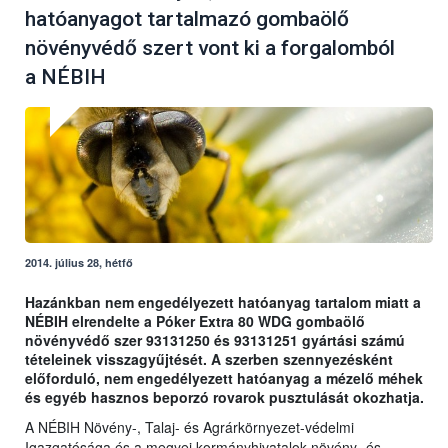
hatóanyagot tartalmazó gombaölő
növényvédő szert vont ki a forgalomból
a NÉBIH
2014. július 28, hétfő
Hazánkban nem engedélyezett hatóanyag tartalom miatt a
NÉBIH elrendelte a Póker Extra 80 WDG gombaölő
növényvédő szer 93131250 és 93131251 gyártási számú
tételeinek visszagyűjtését. A szerben szennyezésként
előforduló, nem engedélyezett hatóanyag a mézelő méhek
és egyéb hasznos beporzó rovarok pusztulását okozhatja.
A NÉBIH Növény-, Talaj- és Agrárkörnyezet-védelmi
Igazgatósága és a megyei kormányhivatalok növény- és