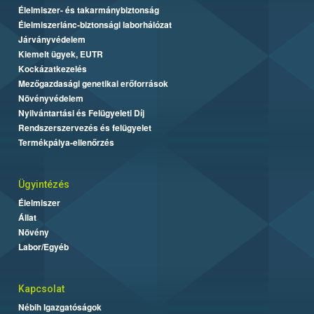
Élelmiszer- és takarmánybiztonság
Élelmiszerlánc-biztonsági laborhálózat
Járványvédelem
Kiemelt ügyek, EUTR
Kockázatkezelés
Mezőgazdasági genetikai erőforrások
Növényvédelem
Nyilvántartási és Felügyeleti Díj
Rendszerszervezés és felügyelet
Termékpálya-ellenőrzés
Ügyintézés
Élelmiszer
Állat
Növény
Labor/Egyéb
Kapcsolat
Nébih Igazgatóságok