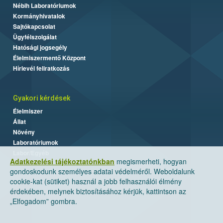
Nébih Laboratóriumok
Kormányhivatalok
Sajtókapcsolat
Ügyfélszolgálat
Hatósági jogsegély
Élelmiszermentő Központ
Hírlevél feliratkozás
Gyakori kérdések
Élelmiszer
Állat
Növény
Laboratóriumok
Labor/Egyéb
Adatkezelési tájékoztatónkban
megismerheti, hogyan
gondoskodunk személyes adatai védelméről. Weboldalunk
cookie-kat (sütiket) használ a jobb felhasználói élmény
érdekében, melynek biztosításához kérjük, kattintson az
„Elfogadom” gombra.