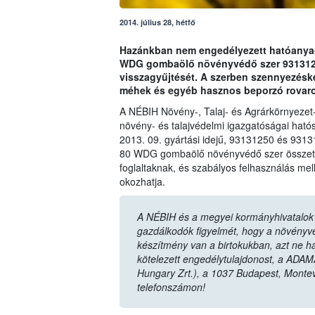
2014. július 28, hétfő
Hazánkban nem engedélyezett hatóanyag 
WDG gombaölő növényvédő szer 93131250
visszagyűjtését. A szerben szennyezésk
méhek és egyéb hasznos beporzó rovaro
A NÉBIH Növény-, Talaj- és Agrárkörnyezet
növény- és talajvédelmi igazgatóságai hatós
2013. 09. gyártási idejű, 93131250 és 9313
80 WDG gombaölő növényvédő szer összetét
foglaltaknak, és szabályos felhasználás mel
okozhatja.
A NÉBIH és a megyei kormányhivatalok n
gazdálkodók figyelmét, hogy a növényvéd
készítmény van a birtokukban, azt ne ha
kötelezett engedélytulajdonost, a ADAM
Hungary Zrt.), a 1037 Budapest, Monte
telefonszámon!