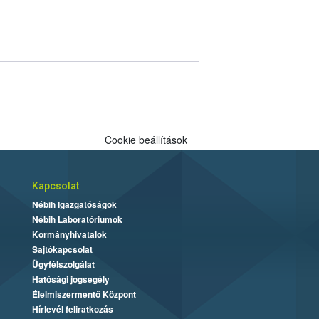
Cookie beállítások
Kapcsolat
Nébih Igazgatóságok
Nébih Laboratóriumok
Kormányhivatalok
Sajtókapcsolat
Ügyfélszolgálat
Hatósági jogsegély
Élelmiszermentő Központ
Hírlevél feliratkozás