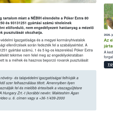
épüle
tartalom miatt a NÉBIH elrendelte a Póker Extra 80
 és 93131251 gyártási számú tételeinek
ént előforduló, nem engedélyezett hatóanyag a mézelő
k pusztulását okozhatja.
2026. j
-védelmi Igazgatósága és a megyei kormányhivatalok
Az e
ági ellenőrzések során fedezték fel a szabálysértést. A
járta
1251 gyártási számú, 1 és 5 kg-os kiszerelésű Póker Extra
A kedv
elét tekintve nem felel meg az engedélyokiratában
forga
lett is a méhek és hasznos beporzó rovarok pusztulását
Korm.
TO
sérül
felme
veszé
övény- és talajvédelmi igazgatóságai felhívják a
Ezen 
ő szer felhasználása tiltott. Amennyiben ilyen
vonni
sználják fel és mielőbb értesítsék a visszagyűjtésre
jártas
A Hungary Zrt.-t (korábbi nevén: Makteshim Agan
video u. 6. címen vagy a +36-1/439-2000