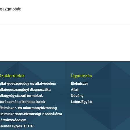
 Igazgatóság
Szakterületek
Ügyintézés
Állat-egészségügy és állatvédelem
Élelmiszer
Állategészségügyi diagnosztika
Állat
Állatgyógyászati termékek
Növény
Borászat és alkoholos italok
Labor/Egyéb
Élelmiszer- és takarmánybiztonság
Élelmiszerlánc-biztonsági laborhálózat
Járványvédelem
Kiemelt ügyek, EUTR