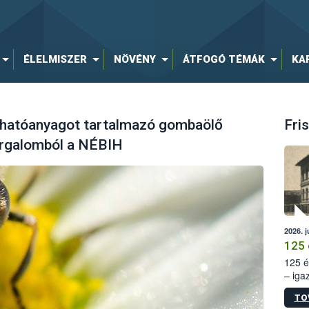
ÉLELMISZER
NÖVÉNY
ÁTFOGÓ TÉMÁK
KA
 hatóanyagot tartalmazó gombaölő
Fris
orgalomból a NÉBIH
2026. j
125 
125 é
– iga
állam
TO
15. sz