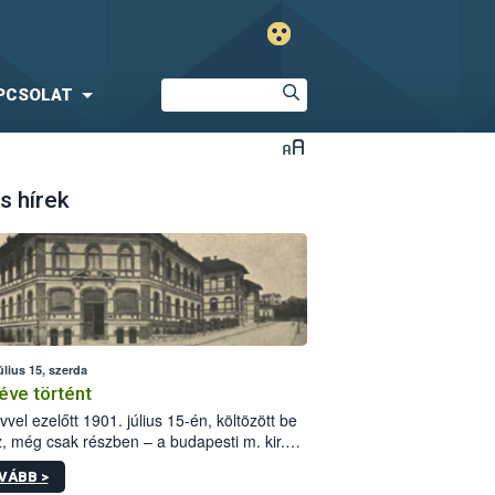
PCSOLAT
s hírek
úlius 15, szerda
éve történt
vvel ezelőtt 1901. július 15-én, költözött be
z, még csak részben – a budapesti m. kir.
i vetőmagvizsgáló állomás a Kis Rókus utca
VÁBB >
ám alatti, Czigler Győző által tervezett új