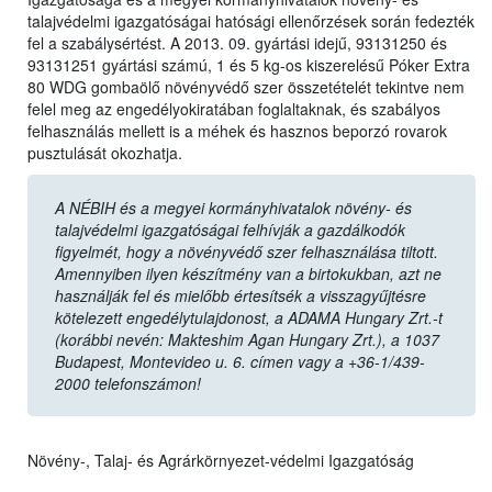
talajvédelmi igazgatóságai hatósági ellenőrzések során fedezték
fel a szabálysértést. A 2013. 09. gyártási idejű, 93131250 és
93131251 gyártási számú, 1 és 5 kg-os kiszerelésű Póker Extra
80 WDG gombaölő növényvédő szer összetételét tekintve nem
felel meg az engedélyokiratában foglaltaknak, és szabályos
felhasználás mellett is a méhek és hasznos beporzó rovarok
pusztulását okozhatja.
A NÉBIH és a megyei kormányhivatalok növény- és
talajvédelmi igazgatóságai felhívják a gazdálkodók
figyelmét, hogy a növényvédő szer felhasználása tiltott.
Amennyiben ilyen készítmény van a birtokukban, azt ne
használják fel és mielőbb értesítsék a visszagyűjtésre
kötelezett engedélytulajdonost, a ADAMA Hungary Zrt.-t
(korábbi nevén: Makteshim Agan Hungary Zrt.), a 1037
Budapest, Montevideo u. 6. címen vagy a +36-1/439-
2000 telefonszámon!
Növény-, Talaj- és Agrárkörnyezet-védelmi Igazgatóság