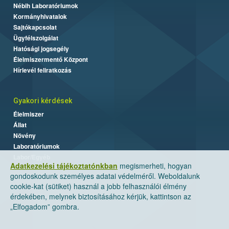
Nébih Laboratóriumok
Kormányhivatalok
Sajtókapcsolat
Ügyfélszolgálat
Hatósági jogsegély
Élelmiszermentő Központ
Hírlevél feliratkozás
Gyakori kérdések
Élelmiszer
Állat
Növény
Laboratóriumok
Labor/Egyéb
Adatkezelési tájékoztatónkban
megismerheti, hogyan
gondoskodunk személyes adatai védelméről. Weboldalunk
cookie-kat (sütiket) használ a jobb felhasználói élmény
érdekében, melynek biztosításához kérjük, kattintson az
„Elfogadom” gombra.