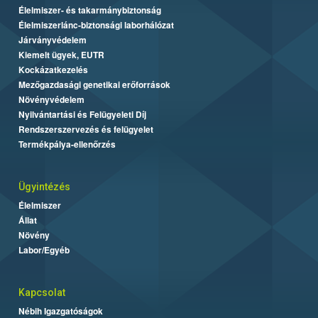
Élelmiszer- és takarmánybiztonság
Élelmiszerlánc-biztonsági laborhálózat
Járványvédelem
Kiemelt ügyek, EUTR
Kockázatkezelés
Mezőgazdasági genetikai erőforrások
Növényvédelem
Nyilvántartási és Felügyeleti Díj
Rendszerszervezés és felügyelet
Termékpálya-ellenőrzés
Ügyintézés
Élelmiszer
Állat
Növény
Labor/Egyéb
Kapcsolat
Nébih Igazgatóságok