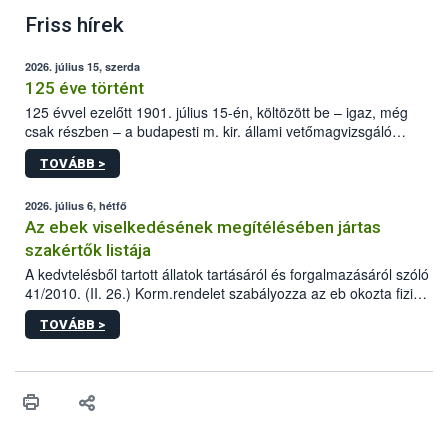
Friss hírek
2026. július 15, szerda
125 éve történt
125 évvel ezelőtt 1901. július 15-én, költözött be – igaz, még
csak részben – a budapesti m. kir. állami vetőmagvizsgáló
állomás a Kis Rókus utca 15. szám alatti, Czigler Győző által
TOVÁBB >
tervezett új épületébe.
2026. július 6, hétfő
Az ebek viselkedésének megítélésében jártas
szakértők listája
A kedvtelésből tartott állatok tartásáról és forgalmazásáról szóló
41/2010. (II. 26.) Korm.rendelet szabályozza az eb okozta fizikai
sérülés, illetve ennek veszélye keletkezésekor felmerülő
TOVÁBB >
hatósági feladatokat, valamint a veszélyes eb tartását és annak
engedélyezését. Ezen eljárások során szükség esetén be kell
vonni az ebek viselkedésének megítélésében jártas szakértőt.