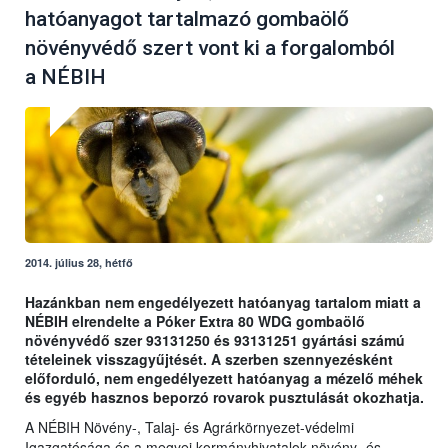
hatóanyagot tartalmazó gombaölő
növényvédő szert vont ki a forgalomból
a NÉBIH
2014. július 28, hétfő
Hazánkban nem engedélyezett hatóanyag tartalom miatt a
NÉBIH elrendelte a Póker Extra 80 WDG gombaölő
növényvédő szer 93131250 és 93131251 gyártási számú
tételeinek visszagyűjtését. A szerben szennyezésként
előforduló, nem engedélyezett hatóanyag a mézelő méhek
és egyéb hasznos beporzó rovarok pusztulását okozhatja.
A NÉBIH Növény-, Talaj- és Agrárkörnyezet-védelmi
Igazgatósága és a megyei kormányhivatalok növény- és