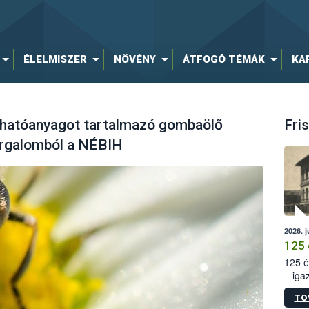
ÉLELMISZER
NÖVÉNY
ÁTFOGÓ TÉMÁK
KA
 hatóanyagot tartalmazó gombaölő
Fris
orgalomból a NÉBIH
2026. j
125 
125 é
– iga
állam
TO
15. sz