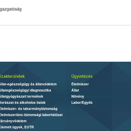
 Igazgatóság
Szakterületek
Ügyintézés
Állat-egészségügy és állatvédelem
Élelmiszer
Állategészségügyi diagnosztika
Állat
Állatgyógyászati termékek
Növény
Borászat és alkoholos italok
Labor/Egyéb
Élelmiszer- és takarmánybiztonság
Élelmiszerlánc-biztonsági laborhálózat
Járványvédelem
Kiemelt ügyek, EUTR