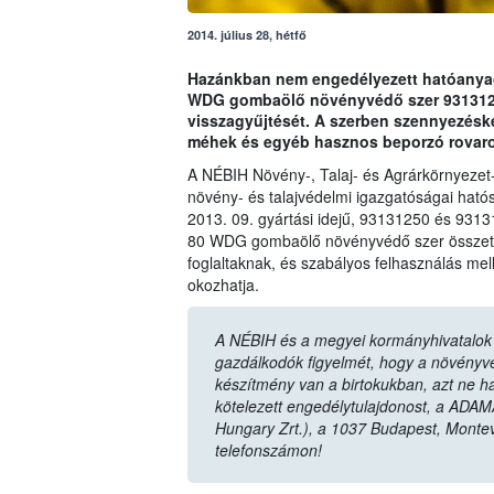
2014. július 28, hétfő
Hazánkban nem engedélyezett hatóanyag 
WDG gombaölő növényvédő szer 93131250
visszagyűjtését. A szerben szennyezésk
méhek és egyéb hasznos beporzó rovaro
A NÉBIH Növény-, Talaj- és Agrárkörnyezet
növény- és talajvédelmi igazgatóságai hatós
2013. 09. gyártási idejű, 93131250 és 9313
80 WDG gombaölő növényvédő szer összetét
foglaltaknak, és szabályos felhasználás mel
okozhatja.
A NÉBIH és a megyei kormányhivatalok n
gazdálkodók figyelmét, hogy a növényvéd
készítmény van a birtokukban, azt ne ha
kötelezett engedélytulajdonost, a ADAM
Hungary Zrt.), a 1037 Budapest, Monte
telefonszámon!