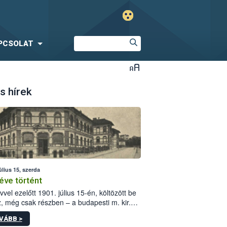
PCSOLAT
s hírek
úlius 15, szerda
éve történt
vvel ezelőtt 1901. július 15-én, költözött be
z, még csak részben – a budapesti m. kir.
i vetőmagvizsgáló állomás a Kis Rókus utca
VÁBB >
ám alatti, Czigler Győző által tervezett új