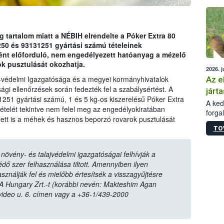
épüle
tartalom miatt a NÉBIH elrendelte a Póker Extra 80
 és 93131251 gyártási számú tételeinek
ént előforduló, nem engedélyezett hatóanyag a mézelő
k pusztulását okozhatja.
2026. j
-védelmi Igazgatósága és a megyei kormányhivatalok
Az e
ági ellenőrzések során fedezték fel a szabálysértést. A
járta
1251 gyártási számú, 1 és 5 kg-os kiszerelésű Póker Extra
A kedv
elét tekintve nem felel meg az engedélyokiratában
forga
lett is a méhek és hasznos beporzó rovarok pusztulását
Korm.
TO
sérül
felme
veszé
övény- és talajvédelmi igazgatóságai felhívják a
Ezen 
ő szer felhasználása tiltott. Amennyiben ilyen
vonni
sználják fel és mielőbb értesítsék a visszagyűjtésre
jártas
A Hungary Zrt.-t (korábbi nevén: Makteshim Agan
video u. 6. címen vagy a +36-1/439-2000