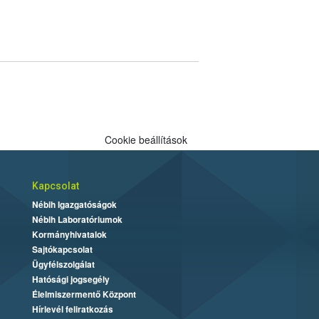
Cookie beállítások
Kapcsolat
Nébih Igazgatóságok
Nébih Laboratóriumok
Kormányhivatalok
Sajtókapcsolat
Ügyfélszolgálat
Hatósági jogsegély
Élelmiszermentő Központ
Hírlevél feliratkozás