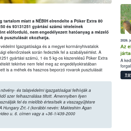
épüle
tartalom miatt a NÉBIH elrendelte a Póker Extra 80
 és 93131251 gyártási számú tételeinek
ént előforduló, nem engedélyezett hatóanyag a mézelő
k pusztulását okozhatja.
2026. j
-védelmi Igazgatósága és a megyei kormányhivatalok
Az e
ági ellenőrzések során fedezték fel a szabálysértést. A
járta
1251 gyártási számú, 1 és 5 kg-os kiszerelésű Póker Extra
A kedv
elét tekintve nem felel meg az engedélyokiratában
forga
lett is a méhek és hasznos beporzó rovarok pusztulását
Korm.
TO
sérül
felme
veszé
övény- és talajvédelmi igazgatóságai felhívják a
Ezen 
ő szer felhasználása tiltott. Amennyiben ilyen
vonni
sználják fel és mielőbb értesítsék a visszagyűjtésre
jártas
A Hungary Zrt.-t (korábbi nevén: Makteshim Agan
video u. 6. címen vagy a +36-1/439-2000