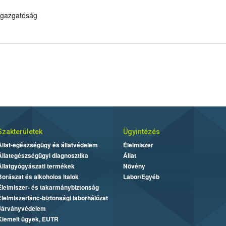
 Igazgatóság
Szakterületek
Ügyintézés
Állat-egészségügy és állatvédelem
Élelmiszer
Állategészségügyi diagnosztika
Állat
Állatgyógyászati termékek
Növény
Borászat és alkoholos italok
Labor/Egyéb
Élelmiszer- és takarmánybiztonság
Élelmiszerlánc-biztonsági laborhálózat
Járványvédelem
Kiemelt ügyek, EUTR