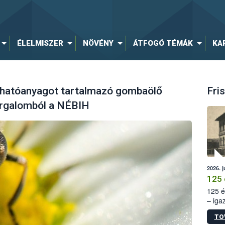
ÉLELMISZER
NÖVÉNY
ÁTFOGÓ TÉMÁK
KA
 hatóanyagot tartalmazó gombaölő
Fris
orgalomból a NÉBIH
2026. j
125 
125 é
– iga
állam
TO
15. sz