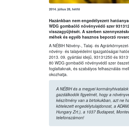
2014. július 28, hétfő
Hazánkban nem engedélyezett hatóanyag 
WDG gombaölő növényvédő szer 93131250
visszagyűjtését. A szerben szennyezésk
méhek és egyéb hasznos beporzó rovaro
A NÉBIH Növény-, Talaj- és Agrárkörnyezet
növény- és talajvédelmi igazgatóságai hatós
2013. 09. gyártási idejű, 93131250 és 9313
80 WDG gombaölő növényvédő szer összetét
foglaltaknak, és szabályos felhasználás mel
okozhatja.
A NÉBIH és a megyei kormányhivatalok n
gazdálkodók figyelmét, hogy a növényvéd
készítmény van a birtokukban, azt ne ha
kötelezett engedélytulajdonost, a ADAM
Hungary Zrt.), a 1037 Budapest, Monte
telefonszámon!