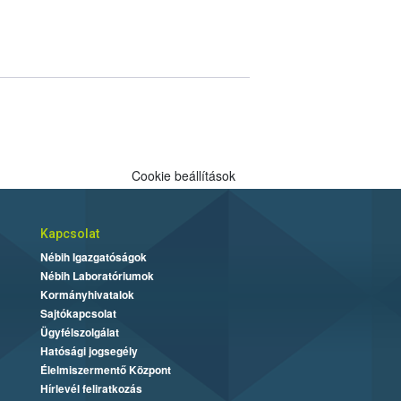
Cookie beállítások
Kapcsolat
Nébih Igazgatóságok
Nébih Laboratóriumok
Kormányhivatalok
Sajtókapcsolat
Ügyfélszolgálat
Hatósági jogsegély
Élelmiszermentő Központ
Hírlevél feliratkozás