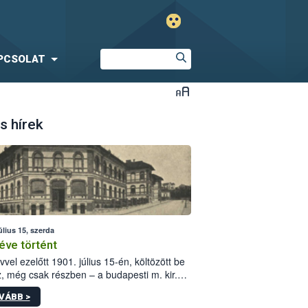
PCSOLAT
s hírek
úlius 15, szerda
éve történt
vvel ezelőtt 1901. július 15-én, költözött be
z, még csak részben – a budapesti m. kir.
i vetőmagvizsgáló állomás a Kis Rókus utca
VÁBB >
ám alatti, Czigler Győző által tervezett új