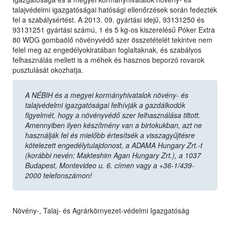
talajvédelmi igazgatóságai hatósági ellenőrzések során fedezték
fel a szabálysértést. A 2013. 09. gyártási idejű, 93131250 és
93131251 gyártási számú, 1 és 5 kg-os kiszerelésű Póker Extra
80 WDG gombaölő növényvédő szer összetételét tekintve nem
felel meg az engedélyokiratában foglaltaknak, és szabályos
felhasználás mellett is a méhek és hasznos beporzó rovarok
pusztulását okozhatja.
A NÉBIH és a megyei kormányhivatalok növény- és
talajvédelmi igazgatóságai felhívják a gazdálkodók
figyelmét, hogy a növényvédő szer felhasználása tiltott.
Amennyiben ilyen készítmény van a birtokukban, azt ne
használják fel és mielőbb értesítsék a visszagyűjtésre
kötelezett engedélytulajdonost, a ADAMA Hungary Zrt.-t
(korábbi nevén: Makteshim Agan Hungary Zrt.), a 1037
Budapest, Montevideo u. 6. címen vagy a +36-1/439-
2000 telefonszámon!
Növény-, Talaj- és Agrárkörnyezet-védelmi Igazgatóság