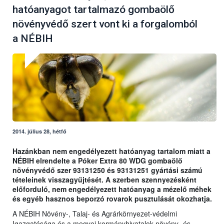
hatóanyagot tartalmazó gombaölő
növényvédő szert vont ki a forgalomból
a NÉBIH
2014. július 28, hétfő
Hazánkban nem engedélyezett hatóanyag tartalom miatt a
NÉBIH elrendelte a Póker Extra 80 WDG gombaölő
növényvédő szer 93131250 és 93131251 gyártási számú
tételeinek visszagyűjtését. A szerben szennyezésként
előforduló, nem engedélyezett hatóanyag a mézelő méhek
és egyéb hasznos beporzó rovarok pusztulását okozhatja.
A NÉBIH Növény-, Talaj- és Agrárkörnyezet-védelmi
Igazgatósága és a megyei kormányhivatalok növény- és