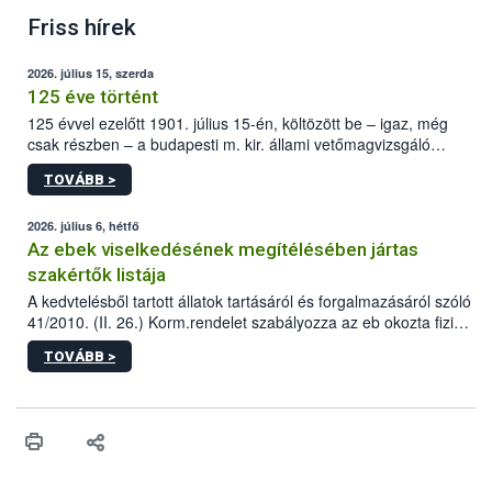
Friss hírek
2026. július 15, szerda
125 éve történt
125 évvel ezelőtt 1901. július 15-én, költözött be – igaz, még
csak részben – a budapesti m. kir. állami vetőmagvizsgáló
állomás a Kis Rókus utca 15. szám alatti, Czigler Győző által
TOVÁBB >
tervezett új épületébe.
2026. július 6, hétfő
Az ebek viselkedésének megítélésében jártas
szakértők listája
A kedvtelésből tartott állatok tartásáról és forgalmazásáról szóló
41/2010. (II. 26.) Korm.rendelet szabályozza az eb okozta fizikai
sérülés, illetve ennek veszélye keletkezésekor felmerülő
TOVÁBB >
hatósági feladatokat, valamint a veszélyes eb tartását és annak
engedélyezését. Ezen eljárások során szükség esetén be kell
vonni az ebek viselkedésének megítélésében jártas szakértőt.