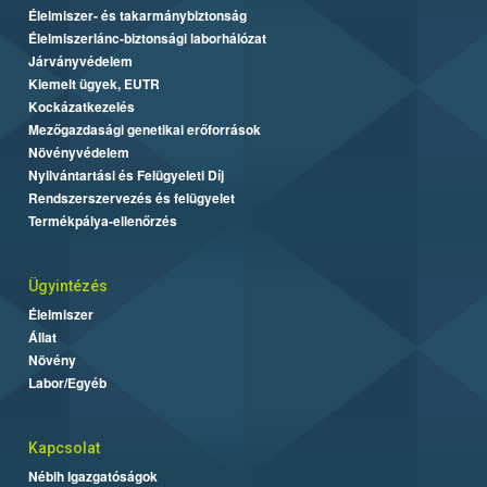
Élelmiszer- és takarmánybiztonság
Élelmiszerlánc-biztonsági laborhálózat
Járványvédelem
Kiemelt ügyek, EUTR
Kockázatkezelés
Mezőgazdasági genetikai erőforrások
Növényvédelem
Nyilvántartási és Felügyeleti Díj
Rendszerszervezés és felügyelet
Termékpálya-ellenőrzés
Ügyintézés
Élelmiszer
Állat
Növény
Labor/Egyéb
Kapcsolat
Nébih Igazgatóságok