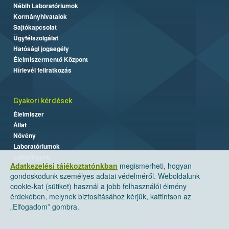
Nébih Laboratóriumok
Kormányhivatalok
Sajtókapcsolat
Ügyfélszolgálat
Hatósági jogsegély
Élelmiszermentő Központ
Hírlevél feliratkozás
Gyakori kérdések
Élelmiszer
Állat
Növény
Laboratóriumok
Labor/Egyéb
Adatkezelési tájékoztatónkban
megismerheti, hogyan
gondoskodunk személyes adatai védelméről. Weboldalunk
cookie-kat (sütiket) használ a jobb felhasználói élmény
érdekében, melynek biztosításához kérjük, kattintson az
„Elfogadom” gombra.