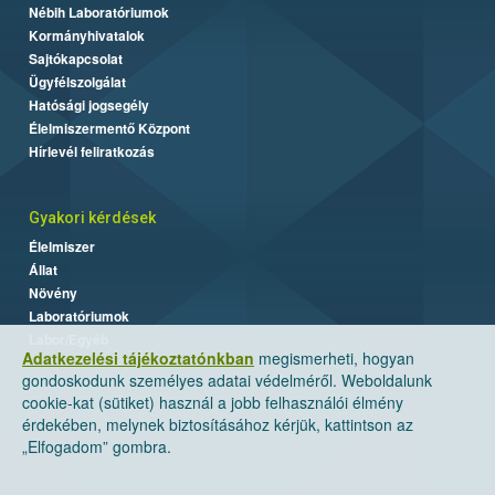
Nébih Laboratóriumok
Kormányhivatalok
Sajtókapcsolat
Ügyfélszolgálat
Hatósági jogsegély
Élelmiszermentő Központ
Hírlevél feliratkozás
Gyakori kérdések
Élelmiszer
Állat
Növény
Laboratóriumok
Labor/Egyéb
Adatkezelési tájékoztatónkban
megismerheti, hogyan
gondoskodunk személyes adatai védelméről. Weboldalunk
cookie-kat (sütiket) használ a jobb felhasználói élmény
érdekében, melynek biztosításához kérjük, kattintson az
„Elfogadom” gombra.