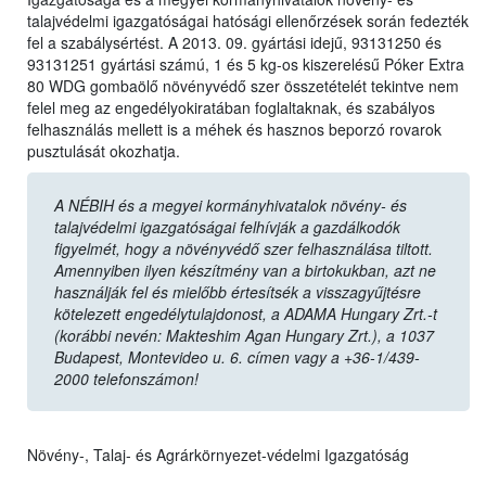
talajvédelmi igazgatóságai hatósági ellenőrzések során fedezték
fel a szabálysértést. A 2013. 09. gyártási idejű, 93131250 és
93131251 gyártási számú, 1 és 5 kg-os kiszerelésű Póker Extra
80 WDG gombaölő növényvédő szer összetételét tekintve nem
felel meg az engedélyokiratában foglaltaknak, és szabályos
felhasználás mellett is a méhek és hasznos beporzó rovarok
pusztulását okozhatja.
A NÉBIH és a megyei kormányhivatalok növény- és
talajvédelmi igazgatóságai felhívják a gazdálkodók
figyelmét, hogy a növényvédő szer felhasználása tiltott.
Amennyiben ilyen készítmény van a birtokukban, azt ne
használják fel és mielőbb értesítsék a visszagyűjtésre
kötelezett engedélytulajdonost, a ADAMA Hungary Zrt.-t
(korábbi nevén: Makteshim Agan Hungary Zrt.), a 1037
Budapest, Montevideo u. 6. címen vagy a +36-1/439-
2000 telefonszámon!
Növény-, Talaj- és Agrárkörnyezet-védelmi Igazgatóság