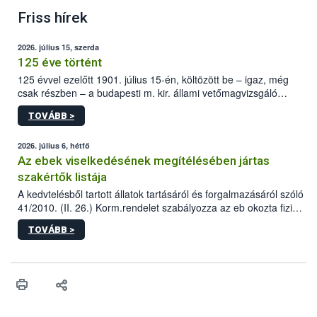
Friss hírek
2026. július 15, szerda
125 éve történt
125 évvel ezelőtt 1901. július 15-én, költözött be – igaz, még
csak részben – a budapesti m. kir. állami vetőmagvizsgáló
állomás a Kis Rókus utca 15. szám alatti, Czigler Győző által
TOVÁBB >
tervezett új épületébe.
2026. július 6, hétfő
Az ebek viselkedésének megítélésében jártas
szakértők listája
A kedvtelésből tartott állatok tartásáról és forgalmazásáról szóló
41/2010. (II. 26.) Korm.rendelet szabályozza az eb okozta fizikai
sérülés, illetve ennek veszélye keletkezésekor felmerülő
TOVÁBB >
hatósági feladatokat, valamint a veszélyes eb tartását és annak
engedélyezését. Ezen eljárások során szükség esetén be kell
vonni az ebek viselkedésének megítélésében jártas szakértőt.