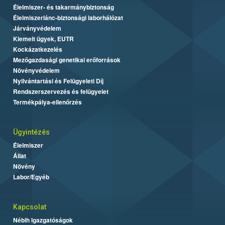
Élelmiszer- és takarmánybiztonság
Élelmiszerlánc-biztonsági laborhálózat
Járványvédelem
Kiemelt ügyek, EUTR
Kockázatkezelés
Mezőgazdasági genetikai erőforrások
Növényvédelem
Nyilvántartási és Felügyeleti Díj
Rendszerszervezés és felügyelet
Termékpálya-ellenőrzés
Ügyintézés
Élelmiszer
Állat
Növény
Labor/Egyéb
Kapcsolat
Nébih Igazgatóságok