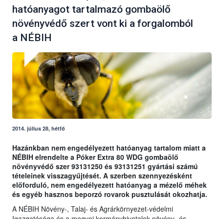
hatóanyagot tartalmazó gombaölő
növényvédő szert vont ki a forgalomból
a NÉBIH
2014. július 28, hétfő
Hazánkban nem engedélyezett hatóanyag tartalom miatt a
NÉBIH elrendelte a Póker Extra 80 WDG gombaölő
növényvédő szer 93131250 és 93131251 gyártási számú
tételeinek visszagyűjtését. A szerben szennyezésként
előforduló, nem engedélyezett hatóanyag a mézelő méhek
és egyéb hasznos beporzó rovarok pusztulását okozhatja.
A NÉBIH Növény-, Talaj- és Agrárkörnyezet-védelmi
Igazgatósága és a megyei kormányhivatalok növény- és